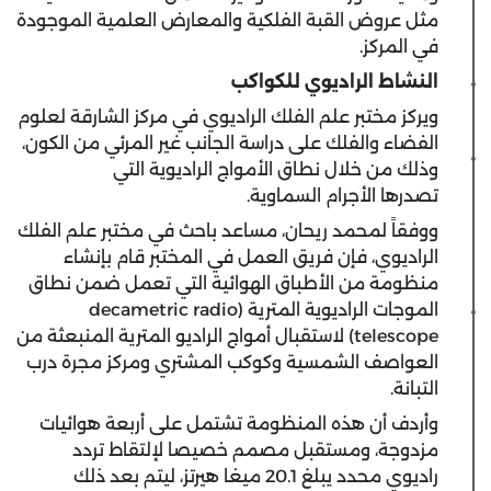
مثل عروض القبة الفلكية والمعارض العلمية الموجودة
في المركز.
النشاط الراديوي للكواكب
ويركز مختبر علم الفلك الراديوي في مركز الشارقة لعلوم
الفضاء والفلك على دراسة الجانب غير المرئي من الكون،
وذلك من خلال نطاق الأمواج الراديوية التي
تصدرها الأجرام السماوية.
ووفقاً لمحمد ريحان، مساعد باحث في مختبر علم الفلك
الراديوي، فإن فريق العمل في المختبر قام بإنشاء
منظومة من الأطباق الهوائية التي تعمل ضمن نطاق
الموجات الراديوية المترية (decametric radio
telescope) لاستقبال أمواج الراديو المترية المنبعثة من
العواصف الشمسية وكوكب المشتري ومركز مجرة درب
التبانة.
وأردف أن هذه المنظومة تشتمل على أربعة هوائيات
مزدوجة، ومستقبل مصمم خصيصا لإلتقاط تردد
راديوي محدد يبلغ 20.1 ميغا هيرتز، ليتم بعد ذلك