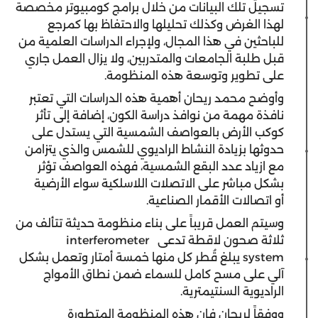
تسجيل تلك البيانات من خلال برامج كومبيوتر مخصصة
لهذا الغرض وكذلك تحليلها والاحتفاظ بها كمرجع
للباحثين في هذا المجال، ولإجراء الدراسات العلمية من
قبل طلبة الجامعات والمتدربين، ولا يزال العمل جاري
على تطوير وتوسعة هذه المنظومة.
وأوضح محمد ريحان أهمية هذه الدراسات التي تعتبر
نافذة مهمة من نوافذ دراسة الكون، إضافة إلى تأثر
كوكب الأرض بالعواصف الشمسية التي يستدل على
حدوثها بزيادة النشاط الراديوي للشمس والذي يتزامن
مع ازياد عدد البقع الشمسية، فهذه العواصف تؤثر
بشكل مباشر على الاتصلات اللاسلكية سواء الأرضية
أو اتصالات الأقمار الصناعية.
وسيتم العمل قريباً على بناء منظومة حديثة تتألف من
ثلاثة صحون لاقطة تدعى interferometer
system يبلغ قُطر كل منها خمسة أمتار وتعمل بشكل
آلي على مسح كامل للسماء ضمن نطاق الأمواج
الراديوية السنتيمترية.
ووفقاً لريحان فإن هذه المنظومة المتطورة