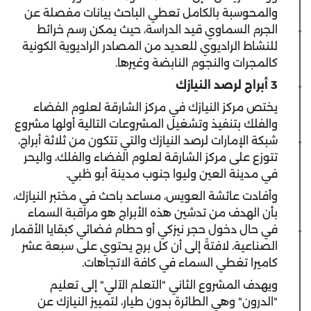
والمحوسبة بالكامل تعطي الباحث بيانات مفصلة عن
الجرم السماوي قيد الدراسة، حيث يمكن رسم خرائط
للنشاط الراديوي للعديد من المصادر الراديوية الكونية
كالمجرات والنجوم النابضة وغيرها.
3 أبراج لرصد النيازك
يختص مركز النيازك في مركز الشارقة لعلوم الفضاء
والفلك بتنفيذ وتشغيل المشروعات التالية أولها مشروع
شبكة الإمارات لرصد النيازك والتي تتكون من ثلاثة أبراج،
تتوزع على مركز الشارقة لعلوم الفضاء والفلك، واليحر
في مدينة العين وليوا جنوب مدينة أبو ظبي.
وأفادت عائشة العويس، مساعد باحث في مختبر النيازك،
بأن الهدف من تدشين هذه الأبراج هو مراقبة السماء
في حال دخول حجر نيزكي أو حطام فضائي كبقايا الأقمار
الصناعية، لافتةً إلى أن كل برج يحتوي على سبعة عشر
كاميرا تغطي السماء في كافة الاتجاهات.
ويهدف المشروع الثاني "التعلم الآلي" إلى تعليم
"الدرون" وهي الطائرة بدون طيار، لتمييز النيازك عن