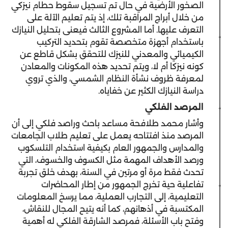
الصخور الأرضية في حال تم تسجيل سقوط حطام نيزكي
من خلال أبراج المراقبة تلك، إذ يتم تعليم الآلة على
التعرف عليها. أما المشروع الثالث فيعنى بتحليل النيازك
باستخدام أجهزة متخصصة تقوم بتحديد التركيب
الكيميائي والمعدني للنيزك للتحقق بشكل قاطع عن
كونه نيزكا أم لا، ويتم تحديد هذه المكونات والمعادن
لمعرفة ظروف نشأة النظام الشمسي، والذي تروي
دراسة النيازك الكثير عن خفاياه.
المرصد الفلكي
وأشار محمد طلافحة مساعد باحث وراصد فلكي إلى أن
المرصد منذ افتتاحه يعمل على تعليم طلاب الجامعات
والمدارس والجمهور العام بكيفية استخدام التلسكوب
ورصد الأهداف المهمة مثل الكسوف والخسوف، التي
تحدث فقط مرة أو مرتين في السنة، بهدف خلق تجربة
تفاعلية حية تخرج الجمهور من إطار المحاضرات
التعليمية، إلى التجارب العملية، مما يرسخ المعلومات
المكتسبة في أذهانهم، كما أنه يتيح المجال للنقاش،
وفتح باب الأسئلة، فمرصد الشارقة الفلكي له أهمية