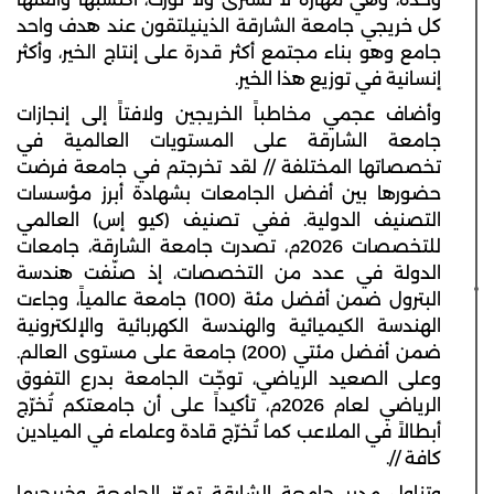
كل خريجي جامعة الشارقة الذينيلتقون عند هدف واحد
جامع وهو بناء مجتمع أكثر قدرة على إنتاج الخير، وأكثر
إنسانية في توزيع هذا الخير.
وأضاف عجمي مخاطباً الخريجين ولافتاً إلى إنجازات
جامعة الشارقة على المستويات العالمية في
تخصصاتها المختلفة // لقد تخرجتم في جامعة فرضت
حضورها بين أفضل الجامعات بشهادة أبرز مؤسسات
التصنيف الدولية. ففي تصنيف (كيو إس) العالمي
للتخصصات 2026م، تصدرت جامعة الشارقة، جامعات
الدولة في عدد من التخصصات، إذ صنّفت هندسة
البترول ضمن أفضل مئة (100) جامعة عالمياً، وجاءت
الهندسة الكيميائية والهندسة الكهربائية والإلكترونية
ضمن أفضل مئتي (200) جامعة على مستوى العالم.
وعلى الصعيد الرياضي، توجّت الجامعة بدرع التفوق
الرياضي لعام 2026م، تأكيداً على أن جامعتكم تُخرّج
أبطالاً في الملاعب كما تُخرّج قادة وعلماء في الميادين
كافة //.
وتناول مدير جامعة الشارقة تميّز الجامعة وخريجيها