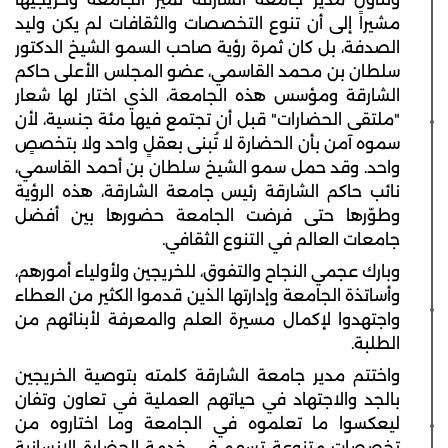
مشيراً إلى أن تنوع التخصصات والثقافات لم يكن وليد
الصدفة، بل كان ثمرة رؤية صاحب السمو الشيخ الدكتور
سلطان بن محمد القاسمي، عضو المجلس الأعلى حاكم
الشارقة ومؤسس هذه الجامعة، الذي اختار لها شعار
"ملتقى الحضارات" قبل أن تجتمع فيها مئة جنسية، لأن
سموه آمن بأن الحضارة لا تُبنى بعقلٍ واحد ولا بتخصصٍ
واحد. وقد حمل سمو الشيخ سلطان بن أحمد القاسمي،
نائب حاكم الشارقة رئيس جامعة الشارقة، هذه الرؤية
وطوّرها حتى فرضت الجامعة حضورها بين أفضل
جامعات العالم في التنوع الثقافي.
وبارك عجمي النجاح والتفوق، للخريجين ولأولياء أمورهم،
وأساتذة الجامعة وإدارتها الذين قدموا الكثير من العطاء
واجتهدوا لإكمال مسيرة العلم والمعرفة لأبنائهم من
الطلبة.
واختتم مدير جامعة الشارقة كلمته بتوصية الخريجين
بالجد والاجتهاد في حياتهم العملية في تعاون وتفان
ليعكسوا ما تعلموه في الجامعة وما اختاروه من
تخصصات متنوعة تسهم في خدمة الحضارة الإنسانية