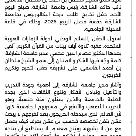
نائب حاكم الشارقة، رئيس جامعة الشارقة، صباح اليوم
الأحد، حفل تخريج طلاب درجة البكالوريوس بجامعة
الشارقة دفعة فصل الربيع 2026، وذلك في قاعة
المدينة الجامعية.
استهل الحفل بالسلام الوطني لدولة الإمارات العربية
المتحدة، عقبه تلاوة آيات بينات من القرآن الكريم، ألقى
بعدها الدكتور عصام الدين عجمي مدير جامعة الشارقة،
كلمة وجّه فيها الشكر والامتنان إلى سمو الشيخ سلطان
بن أحمد القاسمي، على تشريفه حفل التخرج وتكريم
الخريجين.
وأشار مدير جامعة الشارقة إلى أهمية جودة التدريب
والتأهيل وتبادل الأفكار وتنوع الثقافات الذي يجده
الطلبة بالجامعة والذين يمثلون مئة جنسية، وهو
التدريب الأصعب والأنفع في مسيرتهم الجامعية كلها.
لأن العالم الذي سيدخله الخريجون بعد تخرجهم لا يبحث
عمّن يتقن تخصصه فحسب، بل عمّن يعرف كيف يعمل
مع من لا يشبهه، وينتج معه ما لا يستطيع أن ينتجه
وحده، وهي مهارة لا تُشترى ولا تُورث، اكتسبها وأتقنها