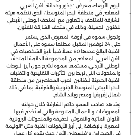
اليوم الأربعاء، معرض "جذور وحداثة: الفن العربي
المعاصر في منطقة البحر المتوسط"، الذي تنظمه هيئة
الشارقة للمتاحف بالتعاون مع المتحف الوطني الأردني
للفنون الجميلة، وذلك في متحف الشارقة للفنون.
وتجول سموه في أروقة المعرض الذي يستمر
حتى 24 نوفمبر المقبل، مطلعاً سموه على الأعمال
الفنية البالغ عددها 80 عملاً فنياً لأبرز الشخصيات في
الفن العربي المعاصر من المجموعة الدائمة للمتحف
الوطني الأردني، مستمعاً سموه لشرح حول أبرز اللوحات
والمنحوتات التي تربط بين التأثيرات التقليدية والتقنيات
الفنية الحديثة للفنانين العرب المعاصرين من منطقة
البحر الأبيض المتوسط الجنوبية والشرقية، بما في ذلك
شمال إفريقيا ومصر وبلاد الشام.
وشاهد صاحب السمو حاكم الشارقة خلال جولته
المعروضات والأعمال المتنوعة والتي استُخدم فيها
الألوان المائية والنقوش الدقيقة والمنحوتات البرونزية
المعبرة، بالإضافة إلى أبرز الأيقونات الفنية مثل "الوليمة
في الصحراء"، و"فلسطين الأم"، حيث يقدم كل عمل