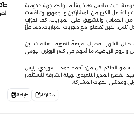
حاك
وشهدت البطولة إقبالاً كبيراً من موظفي الجهات الحكومية، حيث تنافس 34 فريقاً مثلوا 28 جهة حكومية
اتسمت بالتفاعل الكبير من المشاركين والجمهور. وتنافست
الع
من الحماس والتشويق على المباريات. كما تميّزت
نس، الذين تفاعلوا مع مجريات المباريات، مما عزّز
خلال الشهر الفضيل، فرصةً لتقوية العلاقات بين
الروح الرياضية، ما أسهم في كسر الروتين اليومي
كتب سمو الحاكم كل من: أحمد حمد السويدي، رئيس
القصير المدير التنفيذي لهيئة الشارقة للاستثمار
لي وممثلي الجهات المشاركة.
مشاركة
طباعة