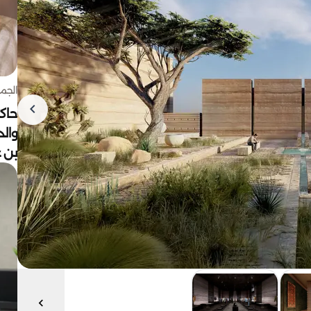
الجمعة 7 أغ
حاكم
وال
بن ع