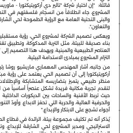
قائلة: "إن اختيار شركة "تالير دي أركويتيكتورا - ماو
المشروع، جاء انطلاقاً من انسجام فلسفتهم في ال
والبنى التحتية العامة مع الرؤية الطموحة لحي الشارقة 
والتعاون".
ويعكس تصميم الشركة لمشروع الحي، رؤية مستقبلية تق
بناء صديقة للبيئة، مثل التربة المدكوكة، وتطبيق ت
العناصر الطبيعية والمبنية. ويهدف هذا التصميم إلى 
التزام المشروع بمبادئ الاستدامة البيئية.
من جانبه، أشار المهندس المعماري ماريشيو روشا ر
أركويتيكتورا إلى أن تصميم الحي يعتمد على رؤية مبتك
منظر طبيعي يتميز بتضاريسه المتشابكة والإطلالا
لتقدم تجربة مكانية فريدة تشكل عنصراً أساسياً من 
حيث تربط الأفنية والساحات بين الديكورات الداخلية و
والحرفية العالية، والحرية التي تحفز الابداع. وأودّ الت
أجواء تشجع على الابتكار والإبداع."
يُذكر أنه تم تكليف مجموعة بيئة، الرائدة في قطاع 
الاستراتيجي ومدير المشروع لحي الشارقة للإبداع، 