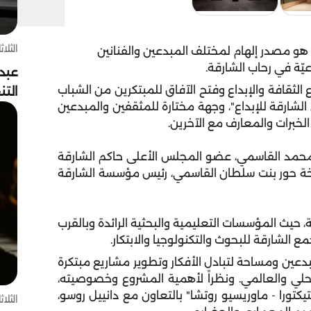
الثلاثاء 4 أغسط
، هو مصدر إلهام لمختلف المبدعين والفنانين
اعيّة في رحاب الشارقة.
عبد
 الثقافة والإبداع وفتح الآفاق للمبتكرين من الشباب
الت
 الشارقة للإبداع"، وجهة مختارة للمثقفين والمبدعين
الخبرات والمعارف مع الآخرين.
 محمد القاسمي، عضو المجلس الأعلى حاكم الشارقة
شيخة حور بنت سلطان القاسمي، رئيس مؤسسة الشارقة
 حيث المؤسسات التعليمية والبحثية الرائدة وبالقرب
ع الشارقة للبحوث والتكنولوجيا والابتكار.
عين ومساحة لتبادل الأفكار وتطوير مشاريع مبتكرة
حلي والعالمي. ونظراً لأهمية المشروع وخصوصيته،
كتورا - ماوريسيو روتشا" بالتعاون مع دانييل روسو،
الثلاثاء 4 أغسط