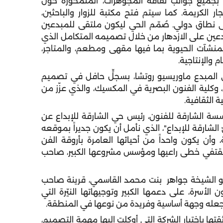
ر بجميع جوانب ثقافة المجوهرات، المتمحورة حول
حجار الكريمة. كما سيتم فتح مكتبة للزوار والباحثين،
نطاق دولي. صُمّم الحي ليكون ملتقى للمبدعين
بدعين على الازدهار من خلال تصميمه المتكامل الذي
لمنشآت الحيوية بما فيها مقهى ومطعم، والمتاجر،
م والإنتاجية.
اري المبدع ماوريسيو روتشا، بسجلٍّ حافل في تصميم
وكلية الفنون البصرية في المكسيك، والذي عزّز من
ة الثقافية.
ة الشارقة للفنون، رئيس حي الشارقة للإبداع عن
الشارقة للإبداع"، الذي نأمل أن يكون جديراً بموقعه
، وأن يكون واحداً من أحيائها العامرة بأروقة الفن
لتي تقتفي خطى راعيها ومؤسس مشروعها الكبير، صاحب
سمو الشيخة جواهر بنت محمد القاسمي، قرينة صاحب
لأسرة، على دعمها الكبير وتوجيهاتها النيّرة التي
 وجعله وجهة أساسية وفريدة من نوعها في المنطقة.
ا باختيار الشركة التي أوكلت إليها مهمة التصميم،