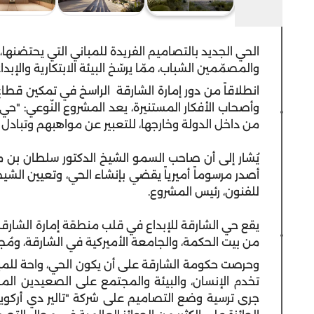
الحي الجديد بالتصاميم الفريدة للمباني التي يحتضنها
والمصمّمين الشباب، ممّا يرسّخ البيئة الابتكارية والإبد
انطلاقاً من دور إمارة الشارقة الراسخ في تمكين قطاع
وأصحاب الأفكار المستنيرة، يعد المشروع النّوعي: "حي
من داخل الدولة وخارجها، للتعبير عن مواهبهم وتبادل 
يُشار إلى أن صاحب السمو الشيخ الدكتور سلطان بن
أصدر مرسوماً أميرياً يقضي بإنشاء الحي، وتعيين ال
للفنون، رئيس المشروع.
يقع حي الشارقة للإبداع في قلب منطقة إمارة الشارقة،
من بيت الحكمة، والجامعة الأميركية في الشارقة، ومُجم
وحرصت حكومة الشارقة على أن يكون الحي، واحة للمبد
تخدم الإنسان، والبيئة والمجتمع على الصعيدين الم
جرى ترسية وضع التصاميم على شركة "تالير دي أركويتي