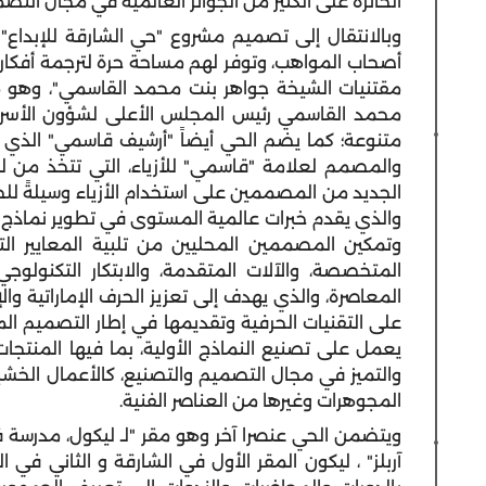
الحائزة على الكثير من الجوائز العالمية في مجال الت
وبالانتقال إلى تصميم مشروع "حي الشارقة للإبداع"
أصحاب المواهب، وتوفر لهم مساحة حرة لترجمة أفكا
مقتنيات الشيخة جواهر بنت محمد القاسمي"، وهو 
محمد القاسمي رئيس المجلس الأعلى لشؤون الأسرة با
متنوعة؛ كما يضم الحي أيضاً "أرشيف قاسمي" الذي 
والمصمم لعلامة "قاسمي" للأزياء، التي تتخذ من ل
الجديد من المصممين على استخدام الأزياء وسيلةً للحوار
والذي يقدم خبرات عالمية المستوى في تطوير نماذج الأز
وتمكين المصممين المحليين من تلبية المعايير ال
المتخصصة، والآلات المتقدمة، والابتكار التكنولو
المعاصرة، والذي يهدف إلى تعزيز الحرف الإماراتية وا
على التقنيات الحرفية وتقديمها في إطار التصميم الم
يعمل على تصنيع النماذج الأولية، بما فيها المنتجات 
والتميز في مجال التصميم والتصنيع، كالأعمال الخشب
المجوهرات وغيرها من العناصر الفنية.
ويتضمن الحي عنصرا آخر وهو مقر "لـ ليكول، مدرسة 
آربلز" ، ليكون المقر الأول في الشارقة و الثاني في 