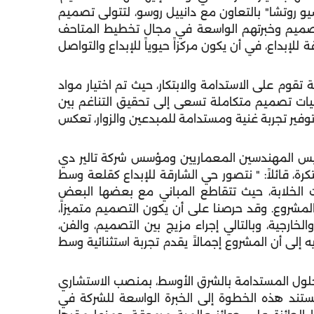
ريسيو روتشا" بالتعاون مع دانييل روسو، لتتولى تصميم
تصميم وخبرتهم الواسعة في مجال تخطيط المتاحف
للإبداع، في أن يكون مركزاً حيوياً للإبداع والتواصل
وم على الاستدامة والابتكار، حيث تم اختيار مواد
قنيات تصميم متكاملة تسعى إلى تحقيق التناغم بين
توفير تجربة غنية ومستدامة للمبدعين والزوار، تعكس
ئيس المهندسين المعماريين ومؤسس شركة تالير دي
رة، قائلاً: " نتصور حي الشارقة للإبداع كقلعة وسط
ت الخلابة، حيث تتقاطع المباني مع بعضها البعض
المشروع. وقد حرصنا على أن يكون التصميم متميزاً،
الخارجية، وبالتالي إجراء مزيج بين التصميم، والفن،
نويه إلى أن المشروع إجمالاً يقدم تجربة استثنائية وسط
الحلول المستدامة بالشرق الأوسط، بمنصب الاستشاري
وتستند هذه الخطوة إلى الخبرة الواسعة للشركة في