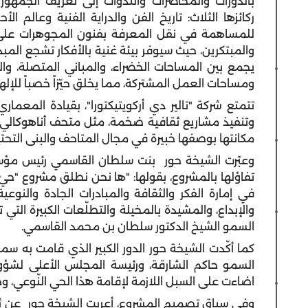
بالدورات والمحاضرات والندوات إلى تعريف الجمهو
ركائزها الثلاث: تاريخ الفن والدراية الفنية وعالم الأ
للمساهمة في نقل المعرفة بفنون المجوهرات على 
والمبتكرين، حيث سيوفر بيئة غنية بالأفكار تشجع الم
يجمع بين المساحات الخضراء، والمباني المتصلة، وا
ومساحات العمل المشتركة، مما يخلق حيّزاً خصباً للإلها
تتمتع شركة "تالير دي أركويتيكتورا"، بقيادة المعم
وتنفيذ مشاريع ثقافية ضخمة، مثل متحف أناهوكالي، 
مكانتها بوصفها خبيرة في مجال المتاحف والبنى التحتي
وعبّرت الشيخة حور بنت سلطان القاسمي رئيس مؤسس
تفاؤلها بالمشروع، بقولها: "ها نحن نطلق مشروع "حيّ 
في إمارة الفكر والثقافة والمبادرات الجادة والنوعية
والإبداع، والمشيدة بالمخيلة والتطلّعات الكبيرة ا
السمو الشيخ الدكتور سلطان بن محمد القاسمي.
كما أكّدت الشيخة حور الدور الكبير الذي قامت به 
السمو حاكم الشارقة، ورئيسة المجلس الأعلى لشؤون ا
اضاءت على السبل اللازمة لإقامة هذا الحي النّوعي،
وفي سياق تصميم المشروع، أعربت الشيخة حور عن ثقته