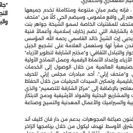
صميم المعماري والحضاري.
"جائ
 ، فإنه يضم مبانٍ متنوعة ومتكاملة تخدم جميعها
التج
رهم إلى واقع ملموس، وسيضم الحي كلّاً من "متحف
وال
متحف للمقتنيات الخاصة لسمو الشيخة جواهر بنت
لشارقة، التي تضم زخارف إسلامية، وأعمالاً فنية
يحيي إرث الشيخ خالد القاسمي رحمه الله، المؤسس
ندن مقراً لها؛ وستعمل العلامة على تشجيع الجيل
 والتبادل الثقافي؛ و"مختبر الشارقة لتطوير الأزياء"
ياء، وإعداد الأنماط الرقمية، وعمل النماذج الأولية
تصنيعية العالمية من خلال الوصول إلى الخدمات
جي. و"متحف إرثي"، أحد مبادرات مجلس إرثي للحرف
لإقليمية، وتمكين السيدات الحرفيات من خلال الحفاظ
عاصر؛ بالإضافة إلى "مركز الشارقة للتصميم" والذي
والمشاريع البحثية والمواد الأرشيفية ودمج الابتكار
ية والسيراميك والأعمال المعدنية والنسيج وصناعة
فنون صياغة المجوهرات، بدعم من دار فان كليف أند
الشرق الأوسط. تهدف ليكول من خلال برنامجها الزاخر