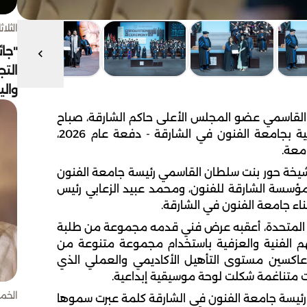
الثلاثاء 4 أغسط
"جائ
التج
وال
لقاسمي عضو المجلس الأعلى حاكم الشارقة، صباح
اليوم الأحد، حفل تخريج طلبة أكاديمية الفنون الأدائية بجامعة الفنون في الشارقة - دفعة عام 2026،
يخة حور بنت سلطان القاسمي رئيسة جامعة الفنون
مؤسسة الشارقة للفنون، ومحمد عبيد الزعابي رئيس
اء جامعة الفنون في الشارقة.
بية المتحدة، أعقبه عرض فني قدمه مجموعة من طلبة
هم الفنية والعزفية باستخدام مجموعة متنوعة من
ن، عاكسين مستوى التأهيل الأكاديمي والعملي الذي
 متناغمة شكلت لوحة موسيقية إبداعية.
الخميس 30 
ئيسة جامعة الفنون في الشارقة كلمة عبرت سموها