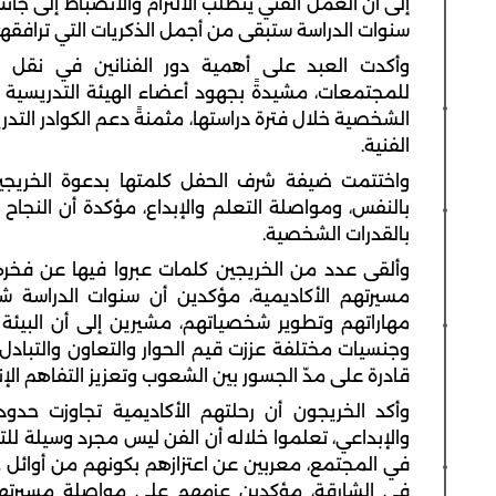
إلى أن العمل الفني يتطلب الالتزام والانضباط إلى جانب 
سنوات الدراسة ستبقى من أجمل الذكريات التي ترافقه
وأكدت العبد على أهمية دور الفنانين في نقل الق
للمجتمعات، مشيدةً بجهود أعضاء الهيئة التدريسية
الشخصية خلال فترة دراستها، مثمنةً دعم الكوادر التدر
الفنية.
واختتمت ضيفة شرف الحفل كلمتها بدعوة الخريجين 
بالنفس، ومواصلة التعلم والإبداع، مؤكدة أن النجاح
بالقدرات الشخصية.
وألقى عدد من الخريجين كلمات عبروا فيها عن فخره
مسيرتهم الأكاديمية، مؤكدين أن سنوات الدراسة 
مهاراتهم وتطوير شخصياتهم، مشيرين إلى أن البيئة
وجنسيات مختلفة عززت قيم الحوار والتعاون والتبادل
قادرة على مدّ الجسور بين الشعوب وتعزيز التفاهم الإن
وأكد الخريجون أن رحلتهم الأكاديمية تجاوزت حد
والإبداعي، تعلموا خلاله أن الفن ليس مجرد وسيلة للت
في المجتمع، معربين عن اعتزازهم بكونهم من أوائل خ
في الشارقة، مؤكدين عزمهم على مواصلة مسيرتهم ا