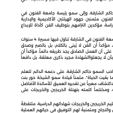
اكم الشارقة، وإلى سمو رئيسة جامعة الفنون في
نون، مثمنين جهود الهيئتين الأكاديمية والإدارية
سة، مؤكدين التزامهم بتوظيف الفن كأداة للإبداع
بدوره ألقى ماجد المعيني كلمة عن رابطة خريجي جامعة الفنون في الشارقة تناول فيها مسيرة 4 سنوات
ؤكداً أن الفن لا يُبنى بالكلام، بل بالصبر وصدق
ً على أن العمل الصادق يجد طريقه دائماً، مؤكداً أن
جون بأن لا يجعلواالشهادة مجرد ذكرى معلقة، بل دافعاً
حب السمو حاكم الشارقة، على دعمه الدائم للعلم
 بقيت الحياة"، مثمناً قيادة سمو الشيخة حور بنت
تشاف، معرباً عن تقديره العميق للأساتذة الأفاضل
 ومختتماً كلمته بتهنئة الخريجين والخريجات على
الخريجين والخريجات شهاداتهم الدراسية، ملتقطةً
 والنجاح ومتمنيةً لهم التوفيق في حياتهم العملية