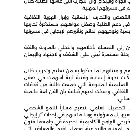
الجرأة والإبداع، وأن التجارب التي عاشها الطلبة خلال
م في مسيرتهم المهنية.
صص والتجارب الإنسانية وإبراز الهوية الثقافية
 في دعم الطلبة وصقل مواهبهم، مستذكرةً تجاربها
يسية وتوجيههم الدائم وتأثيرهم الإيجابي في مسيرتها
إلى التمسك بأحلامهم والتحلي بالمرونة والثقة
 رحلة مستمرة تُبنى على الشغف والاجتهاد والإيمان
م وامتنانهم لما حظوا به من تعليم وتدريب خلال
شكّلت تجربة إنسانية وفنية ثرية أسهمت في صقل
 التعليمية المتنوعة التي جمعت طلبة من ثقافات
 الثقافي، ورسخت لديهم قناعة بأن الفن لغة عالمية
ساني.
ود التحصيل العلمي لتصبح مساراً للنمو الشخصي
عبير، بل مسؤولية ورسالة تسهم في إحداث أثر إيجابي
ريجي البرامج الأكاديمية الجديدة في جامعة الفنون
لمهنية والإبداعية، وحمل القيم والمعارف التي