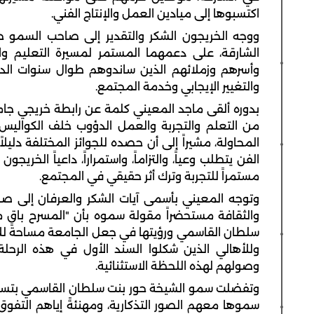
اكتسبوها إلى ميادين العمل والإنتاج الفني.
ووجه الخريجون الشكر والتقدير إلى صاحب السمو ح
الشارقة، على دعمهما المستمر لمسيرة التعليم والف
وأسرهم وزملائهم الذين ساندوهم طوال سنوات الدرا
والتغيير الإيجابي وخدمة المجتمع.
من التعلم والتجربة والعمل الدؤوب خلف الكواليس، م
المحاولة، مشيراً إلى أن حصده للجوائز المختلفة دليلا
الفن يتطلب وعياً، والتزاماً، واستمراراً، داعياً الخري
مستمراً للتجربة وترك أثر حقيقي في المجتمع.
وتوجه المعيني بأسمى آيات الشكر والعرفان إلى صا
والثقافة مستحضراً مقولة سموه بأن "المسرح باقٍ ما
سلطان القاسمي ورؤيتها في جعل الجامعة مساحة للاك
وللأهالي الذين شكلوا السند الأول في هذه الرحلة،
وصولهم لهذه اللحظة الاستثنائية.
وتفضلت سمو الشيخة حور بنت سلطان القاسمي بتسليم 
سموها معهم الصور التذكارية، ومهنئةً إياهم التفوق