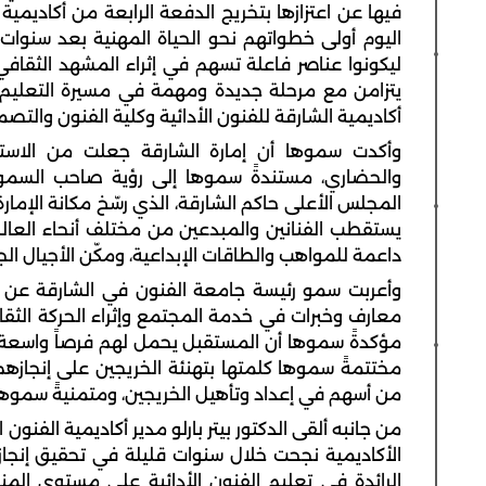
فيها عن اعتزازها بتخريج الدفعة الرابعة من أكاديمية
اليوم أولى خطواتهم نحو الحياة المهنية بعد سنوات
ليكونوا عناصر فاعلة تسهم في إثراء المشهد الثقافي 
يتزامن مع مرحلة جديدة ومهمة في مسيرة التعليم الف
أكاديمية الشارقة للفنون الأدائية وكلية الفنون وال
وأكدت سموها أن إمارة الشارقة جعلت من الاستثما
والحضاري، مستندةً سموها إلى رؤية صاحب السم
المجلس الأعلى حاكم الشارقة، الذي رسّخ مكانة الإمارة
يستقطب الفنانين والمبدعين من مختلف أنحاء العال
داعمة للمواهب والطاقات الإبداعية، ومكّن الأجيال ال
وأعربت سمو رئيسة جامعة الفنون في الشارقة عن ث
معارف وخبرات في خدمة المجتمع وإثراء الحركة الثقاف
مؤكدةً سموها أن المستقبل يحمل لهم فرصاً واسعة 
مختتمةً سموها كلمتها بتهنئة الخريجين على إنجازهم، 
من أسهم في إعداد وتأهيل الخريجين، ومتمنيةً سموها له
من جانبه ألقى الدكتور بيتر بارلو مدير أكاديمية الفنون
الأكاديمية نجحت خلال سنوات قليلة في تحقيق إنج
الرائدة في تعليم الفنون الأدائية على مستوى الم