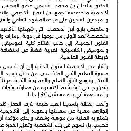
الدكتور سلطان بن محمد القاسمي عضو المجلس ال
أكاديمية متخصصة تجمع بين التميز الأكاديمي والت
والمبدعين القادرين على قيادة المشهد الثقافي والفني
واستعرض بارلو أبرز المحطات التي شهدتها الأكاديمي
متخصصة تعد الأولى من نوعها في دولة الإمارات وا
الفنون الجميلة، إلى جانب افتتاح كلية الموسيقى
والموسيقى الكلاسيكية الغربية، فضلاً عن استضافة
خريطة الفنون العالمية.
وأشار مدير أكاديمية الفنون الأدائية إلى أن تأسي
مسيرة التعليم الفني المتخصص، من خلال توحيد الج
الابتكار وتوسع آفاق التعلم والممارسة الفنية، مهنئا
بقدرتهم على توظيف ما اكتسبوه من معارف وخبرات في 
والمساهمة في بناء مستقبل أكثر إبداعاً.
وألقت الفنانة ياسمينا العبد ضيفة شرف الحفل كلمة
إنجازهم، معربةً عن سعادتها بالعودة إلى الأكاديم
يتمتع به الطلبة من موهبة وشغف وإبداع، مؤكدة أن ال
فحسب، بل تسهم في بناء الشخصية وتعزيز القدرة على 