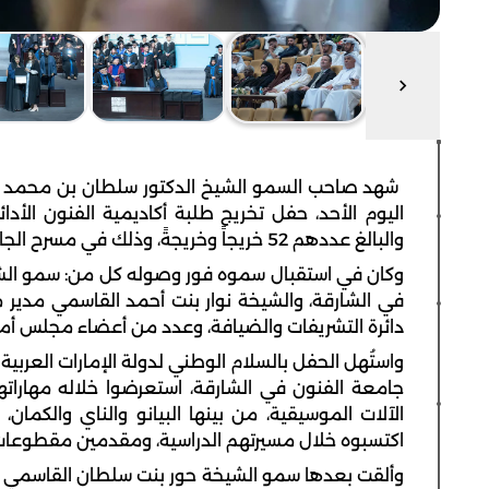
شهد صاحب السمو الشيخ الدكتور سلطان بن محمد ا
والبالغ عددهم 52 خريجاً وخريجةً، وذلك في مسرح الجامعة.
وكان في استقبال سموه فور وصوله كل من: سمو الش
في الشارقة، والشيخة نوار بنت أحمد القاسمي مدير 
دائرة التشريفات والضيافة، وعدد من أعضاء مجلس أمن
واستُهل الحفل بالسلام الوطني لدولة الإمارات العر
جامعة الفنون في الشارقة، استعرضوا خلاله مهارات
الآلات الموسيقية، من بينها البيانو والناي والكما
اكتسبوه خلال مسيرتهم الدراسية، ومقدمين مقطوعات
وألقت بعدها سمو الشيخة حور بنت سلطان القاسمي ر