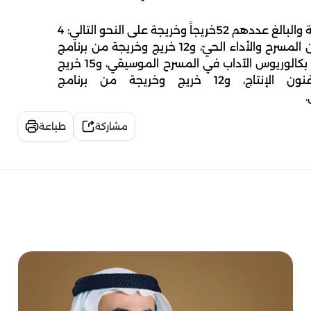
وتوزع الخريجون والخريجات من أكاديمية الفنون الأدائية والبالغ عددهم 52خريجاً وخريجة على النحو التالي: 4
خريجين من برنامج ماجستير الفنون الجميلة في فنون المسرح والأداء الحيّ، و12 خريج وخريجة من برنامج
بكالوريوس الآداب في التمثيل، و9 خريجين من برنامج بكالوريوس الآداب في المسرح الموسيقي، و15 خريج
وخريجة من برنامج بكالوريوس الآداب في فنون الإنتاج، و12 خريج وخريجة من برنامج
.
مشاركة
طباعة