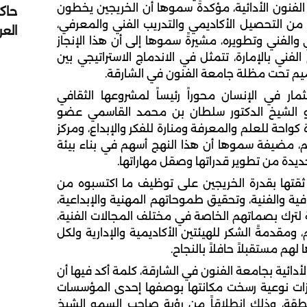
 الفنون الأدائية، مؤكدةً سموها أن الخريجين يخطون
حاك
 من التحصيل الأكاديمي والتدريب الفني والمعرفي،
الع
والفني وتطويره، مشيرةً سموها إلى أن هذا الإنجاز
ني بالإمارة، تتمثل في الاندماج الاستراتيجي بين
تصميم تحت مظلة جامعة الفنون في الشارقة.
ر في الإنسان محوراً رئيساً لمشروعها الثقافي
و الشيخ الدكتور سلطان بن محمد القاسمي عضو
 كواحة للعلم والمعرفة ومنارة للفكر والإبداع، ومركز
م، مضيفة سموها أن هذا النهج أسهم في بناء بيئة
جديدة من تطوير قدراتها وصقل مهاراتها.
قتها بقدرة الخريجين على توظيف ما اكتسبوه من
ية والفنية، وتحقيق طموحاتهم المهنية والإبداعية،
لترك بصماتهم الخاصة في مختلف المجالات الفنية،
ومقدمةً الشكر للهيئتين الأكاديمية والإدارية ولكل
م مستقبلاً حافلاً بالنجاح.
 الأدائية بجامعة الفنون في الشارقة، كلمة أكد فيها أن
ازات نوعية رسخت مكانتها بوصفها إحدى المؤسسات
نطقة، وذلك انطلاقاً من رؤية صاحب السمو الشيخ