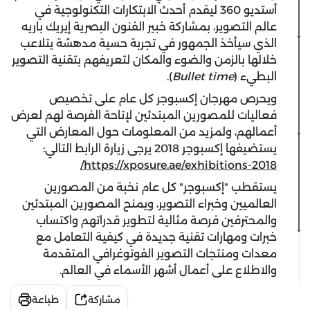
أستديو 360 ليقدم أحدث الابتكارات التكنولوجية في
عالم التصوير، بمشاركة خبير الفنون البصرية إيريك باريه
الذي سيأخذ الجمهور في تجربة حسية مدهشة يتلاعب
خلالها بالزمن والضوء والمكان لتعريفهم بتقنية التصوير
البطيء (
Bullet time
).
ويحرص مهرجان إكسبوجر كل عام على تخصيص
فعاليات للمصورين المبتدئين لإتاحة الفرصة لهم لعرض
أعمالهم، ولمزيد من المعلومات حول المعارض التي
يستضيفها إكسبوجر 2018 يرجى زيارة الرابط التالي:
https://xposure.ae/exhibitions-2018/
يستقطب "إكسبوجر" كل عام نخبة من المصورين
العالميين وخبراء التصوير، ويمنح المصورين المبتدئين
والمحترفين فرصة مثالية لتطوير قدراتهم واكتساب
خبرات ومهارات تقنية جديدة في كيفية التعامل مع
معدات ومنتجات التصوير الفوتوغرافي المتقدمة
والاطلاع على أعمال أشهر الأسماء في العالم.
مشاركة
طباعة