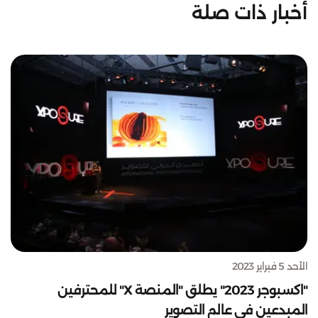
أخبار ذات صلة
الأحد 5 فبراير 2023
"اكسبوجر 2023" يطلق "المنصة X" للمحترفين
المبدعين في عالم التصوير