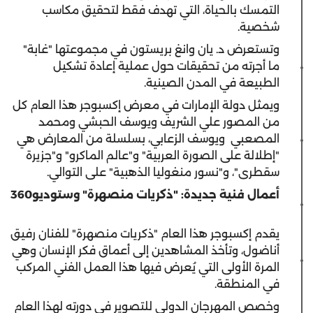
التمسك بالحياة، التي تهدف فقط لتحقيق مكاسب
شخصية.
وتستعرض د. يان وانغ بريستون في مجموعتها "غابة"
ما أجرته من تحقيقات حول عملية إعادة تشكيل
الطبيعة في المدن الصينية.
ويمثل دولة الإمارات في معرض إكسبوجر هذا العام كل
من المصور علي الشريف ويوسف الحبشي ومحمد
المصعبي
ويوسف الزعابي، بسلسلة من المعارض هي
"إطلالة على الصورة العربية" و"عالم الماكرو" و"جزيرة
سقطرى"، و"نسور منغوليا الذهبية" على التوالي.
أعمال فنية جديدة: "ذكريات منصهرة" وستوديو360
يقدم إكسبوجر هذا العام "ذكريات منصهرة" للفنان رفيق
أناضول، وتأخذ المشاهدين إلى أعماق فكر الإنسان وهي
المرة الأولى التي يُعرض فيها هذا العمل الفني المركب
في المنطقة.
وخصص المهرجان الدولي للتصوير في دورته لهذا العام