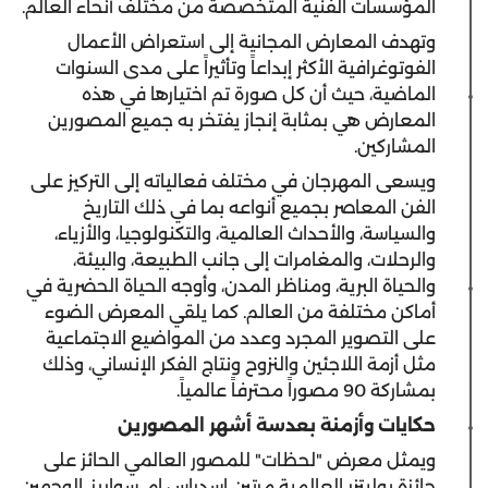
المؤسسات الفنية المتخصصة من مختلف أنحاء العالم.
وتهدف المعارض المجانية إلى استعراض الأعمال
الفوتوغرافية الأكثر إبداعاً وتأثيراً على مدى السنوات
الماضية، حيث أن كل صورة تم اختيارها في هذه
المعارض هي بمثابة إنجاز يفتخر به جميع المصورين
المشاركين.
ويسعى المهرجان في مختلف فعالياته إلى التركيز على
الفن المعاصر بجميع أنواعه بما في ذلك التاريخ
والسياسة، والأحداث العالمية، والتكنولوجيا، والأزياء،
والرحلات، والمغامرات إلى جانب الطبيعة، والبيئة،
والحياة البرية، ومناظر المدن، وأوجه الحياة الحضرية في
أماكن مختلفة من العالم. كما يلقي المعرض الضوء
على التصوير المجرد وعدد من المواضيع الاجتماعية
مثل أزمة اللاجئين والنزوح ونتاج الفكر الإنساني، وذلك
بمشاركة 90 مصوراً محترفاً عالمياً.
حكايات وأزمنة بعدسة أشهر المصورين
ويمثل معرض "لحظات" للمصور العالمي الحائز على
جائزة بوليتزر العالمية مرتين إسدراس إم. سواريز، الوجهين