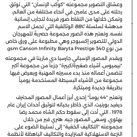
وعشاق التصوير مجموعته "كوكب الإنسان" التي توثق
رحلته على مدى عامين في أنحاء مختلفة من العالم،
وتمكن خلالها من التقاط صور فريدة لتجارب إنسانية
مدهشة لسلسلة
BBC
الوثائقية التي تحمل الاسم
نفسه. وتعتبر هذه الصور مجموعة حصريةً للمهرجان
الدولي للتصوير إكسبوجر وهي مطبوعة على ورق خاص
من نوع 340 gsm Canson Infinity Baryta Prestige.
ويقدم المصور الإسباني جارسيا دي مارينا في مجموعته
"نيميوس، أشياء صغيرة/كبيرة" جزءاً من مجموعة أكبر
تتضمن أعماله منذ بدء مسيرته المهنية ويعرض فيها
مجموعة من الأشياء البسيطة المستخدمة يومياً
بطريقة جديدة ومبتكرة.
وتعتبر "44 يوماً" إحدى أبرز أعمال المصور المحترف
ديفيد بورنيت، الذي خاطر بحياته لتوثيق أحداث إيران عام
1978 ، التي أدت إلى سقوط حكم الشاه محمد رضا
بهلوي. وسعى المصور جيه. هنري فير من خلال
مجموعته "التكاليف الخفية" إلى تسليط الضوء على
النزعة الاستهلاكية المتزايدة والتكاليف الباهظة لأنظمة