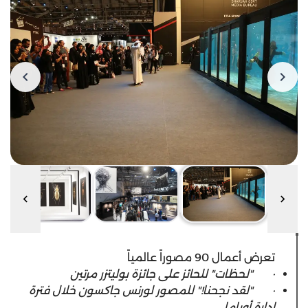
تعرض أعمال 90 مصوراً عالمياً
·
"لحظات" للحائز على جائزة بوليتزر مرتين
·
"لقد نجحنا!"
للمصور لورنس جاكسون خلال فترة
إدارة أوباما