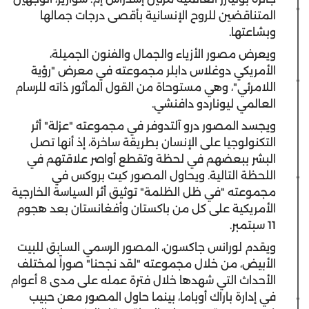
المتناقضين للروح الإنسانية بأقصى درجات جمالها
وبشاعتها.
ويعرض مصور الأزياء والجمال والفنون الجميلة،
الأمريكي دوغلاس دابلر مجموعته في معرض "رؤية
اللامرئي"، وهي مستوحاة من القول المأثور ذاته للرسام
العالمي ليوناردو دافنشي.
ويجسد المصور درو آلتدوفر في مجموعته "عزلة" أثر
التكنولوجيا على الإنسان بطريقة ساخرة، إذ أنها تصل
البشر ببعضهم في لحظة وتقطع أواصر علاقتهم في
اللحظة التالية. ويحاول المصور كيت بروكس في
مجموعته "في ظل الظلمة" توثيق أثر السياسة الخارجية
الأمريكية على كل من باكستان وأفغانستان بعد هجوم
11 سبتمبر.
ويقدم لورانس جاكسون، المصور الرسمي السابق للبيت
الأبيض، من خلال مجموعته "لقد نجحنا" صوراً لمختلف
الأحداث التي شهدها خلال فترة عمله على مدى 8 أعوام
في إدارة باراك أوباما، بينما حاول المصور معن حبيب