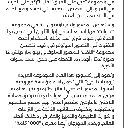
في مجموعة "عين على العراق" نقل التركيز على الحرب
في العراق إلى القصص البصرية التي تجسد واقع الحياة
في البلاد بعيداً عن العنف.
ويستعرض المصور وليام بارنغتون-بينز في مجموعة
"تحولات" مهاراته العالية في إبراز الألوان التي تنبض بها
الحياة في جنوب شرق آسيا، وذلك باستخدام أحدث
التقنيات في التصوير الفوتوغرافي، فيما تتضمن
مجموعة "التقاء" للمصور السلوفاني بينو ساراديتش، 12
صورة تمثل أجمل ما التقطه على مدى الست سنوات
الأخيرة.
وتعود إلى إكسبوجر هذا العام المجموعة الفريدة
"يوميات لاجئ"، التي تحمل اسم مؤسسة غير ربحية
أسسها
المصور الصحفي الفائز بجائزة بوليتزر العالمية
مرتين، محمد محيسن، في هولندا بهدف توثيق معاناة
اللاجئين والنازحين وتقديم العون لهم وتيسير تعليمهم
وتمكينهم، وتخفيف معاناتهم الناتجة عن النزاعات
والكوارث الطبيعية والتمييز والفقر في مختلف أنحاء
العالم. ويقدم المهرجان أيضاً معرض "1000 كلمة"