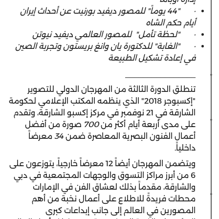
·
"44 يوماً" للمصور ديفيد بورنيت عن أحداث إيران
أيام حكم الشاه
·
"لحظة تأمل" للمصور العالمي ديفيد نيوتن
·
"الغابة" للدكتورة يان وانغ بريستون وتجربة الصين
في إعادة تشكيل الطبيعة
________________
تنطلق الدورة الثالثة من المهرجان الدولي للتصوير
"إكسبوجر 2018" الذي ينظمه المكتب الإعلامي لحكومة
الشارقة في 21 نوفمبر في مركز إكسبو الشارقة، وتقدم
على مدى أربعة أيام أكثر من
700
صورة من أفضل
أعمال الفنون البصرية المعاصرة ضمن
34
معرضاً
داخلياً.
ويتضمن المهرجان أيضاً 12 معرضاً خارجياً، يتوزعون على
6 من أبرز مراكز التسوق والوجهات المجتمعية في دبي
والشارقة، مقدماً بذلك لعشاق الفن في الإمارات
محطات فريدةً للاطلاع على أعمال نخبة من أهم
المصورين في العالم إلى جانب إبداعات كبرى