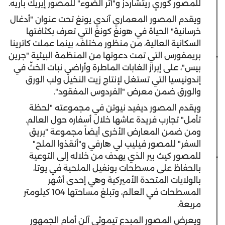
للمصور كوري ريتشاردز و"أثر الضوء" للمصور إيريك باريه.
ويقدم المصور المعماري آندي يونغ تحت عنوان "أدغال
خرسانية" الحياة في هونغ كونغ التي تعرف بكثافتها
السكانية العالية، من منظور مختلف، بينما عملت كاترينا
بريمفورس التي تمت دعوتها من المنظمة البيئية "جرين
بيس"، على إبراز الغابات الماطرة وأراضي نبات الخثّ في
إندونيسيا التي تستغل لإنتاج زيت النخيل ولب الورق
والورق ضمن معرض "الفردوس المفقود".
ويقدم المصور ديفيد نيوتن في مجموعته "لحظة
تأمل" تجارب فريدة عاشها خلال أسفاره حول العالم.
ومن ضمن المعارض الأخرى أيضاً مجموعة "بريق
السفر" للمصور فيليب لي هارفي و"أنقذوا الملح"
للمصور كيث بير الذي يهدف من خلاله إلى التوعية
بالحفاظ على مسطحات بونفيل الملحية في يوتا،
بالولايات المتحدة الأميركية وهي إحدى أشهر
المسطحات في العالم، وتبلغ مساحتها 104 كيلومتر
مربعة.
ويعرض المصور المبدع تيموثي آلن أمام الجمهور