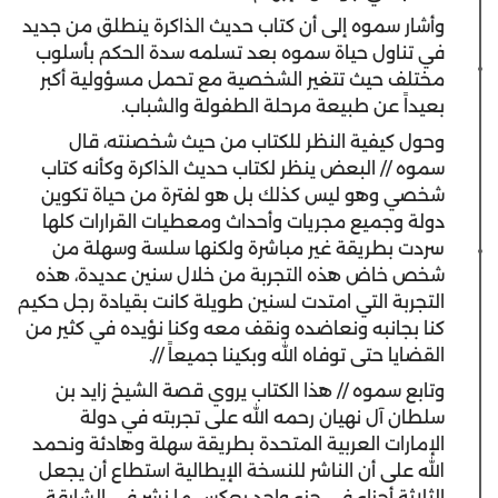
وأشار سموه إلى أن كتاب حديث الذاكرة ينطلق من جديد
في تناول حياة سموه بعد تسلمه سدة الحكم بأسلوب
مختلف حيث تتغير الشخصية مع تحمل مسؤولية أكبر
بعيداً عن طبيعة مرحلة الطفولة والشباب.
وحول كيفية النظر للكتاب من حيث شخصنته، قال
سموه // البعض ينظر لكتاب حديث الذاكرة وكأنه كتاب
شخصي وهو ليس كذلك بل هو لفترة من حياة تكوين
دولة وجميع مجريات وأحداث ومعطيات القرارات كلها
سردت بطريقة غير مباشرة ولكنها سلسة وسهلة من
شخص خاض هذه التجربة من خلال سنين عديدة، هذه
التجربة التي امتدت لسنين طويلة كانت بقيادة رجل حكيم
كنا بجانبه ونعاضده ونقف معه وكنا نؤيده في كثير من
القضايا حتى توفاه الله وبكينا جميعاً //.
وتابع سموه // هذا الكتاب يروي قصة الشيخ زايد بن
سلطان آل نهيان رحمه الله على تجربته في دولة
الإمارات العربية المتحدة بطريقة سهلة وهادئة ونحمد
الله على أن الناشر للنسخة الإيطالية استطاع أن يجعل
الثلاثة أجزاء في جزءٍ واحد بعكس ما نشر في الشارقة