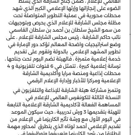
العالمي للإعلام ، ضمن جناح الشارقة الذي يسلط
الضوء على إنجازاتها وإرثها الإعلامي الكبير الذي شهد
محطات محورية في عملية التطوير المتواصلة تحت
مظلة مجلس الشارقة للإعلام الذي يحرص وبتوجيهات
من سمو الشيخ سلطان بن أحمد بن سلطان القاسمي
نائب حاكم الشارقة ، رئيس مجلس الشارقة للإعلام ، على
وضع استراتيجيات واضحة المعالم تؤكد دور الإمارة في
تطوير المشهد الإعلامي بالدولة وتقوم على تقديم
خدمة إعلامية متميزة ، فالهيئة تضم اليوم تحت جناحها ،
ترسانة إعلامية كبيرة ، تتمثل في 6 قنوات تلفزيونية و 4
محطات إذاعية ومنصة مرايا وأكاديمية الشارقة
الإعلامية ومركزا للأخبار وإدارة الإعلام الرقمي
وتتميز مشاركة هيئة الشارقة للإذاعة والتلفزيون في
النسخة الثالثة للكونغرس العالمي للإعلام في
المساهمة الفعالة لأكاديمية الشارقة الإعلامية التابعة
للهيئة بتقديمها 3 ورش تدريبية ، حيث سيكون الموعد
في اليوم الأول مع ورشة تأثير الكاريزما في الإعلام من
تقديم الإعلامي أحمد لوتاه الذي يتطرق لمحاور مهمة
انطلاقا من شرح الكاريزما وتعريفها وتوظيفها في