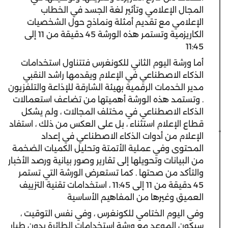
المجال الإعلامي وتأثير لغة الجسد في الخطاب
الإعلامي مع تقديم أمثلة ونماذج حول الشخصيات
الكاريزمية وتستمر هذه الورشة 45 دقيقة من 11 إلى
11:45
أما ورشة اليوم الثاني للكونغرس فتتناول استخدامات
الذكاء الاصطناعي في الإعلام ويقدمها راشد النقبي
مدير الخدمات الرقمية بهيئة الشارقة للإذاعة والتلفزيون
. وتستمد هذه الورشة أهميتها من تضاعف استعمالات
الذكاء الاصطناعي في مختلف المجالات ، ولم يشكل
قطاع الإعلام استثناء ، بل على العكس من ذلك ، استفاد
الإعلام من أدوات الذكاء الاصطناعي في إعداد
المحتوى وفي عملية الأتمتة وتحليل الكميات الضخمة
من البيانات وتحويلها إلى تقارير وصور بيانية ورصد الأخبار
والتأكد من صحتها . كما تستعرض الورشة التي تستمر
45 دقيقة من 11 إلى 11:45 ، استخدامات تقنية التزييف
العميق وغيرها من المفاهيم الأساسية
وفي اليوم الختامي للكونغرس ، وفي نفس التوقيت ،
سيكون الموعد مع ورشة استخدامات الطائرة بدون طيار