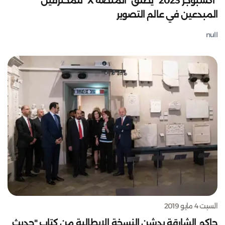
"اكسبوجر 2023" يطلق "المنصة X" للمحترفين
المبدعين في عالم التصوير
null
السبت 4 مايو 2019
حاكم الشارقة يدشن النسخة الإيطالية من كتاب "حديث