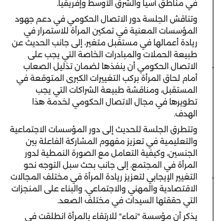
في مناطق آسيا والشرق الأوسط وإفريقيا.
وتناقش الجلسة دور الاتصال الحكومي في دعم جهود
المؤسسات المعنية في تمكين المرأة للاستمرار في
ريادة أعمالها في مستقبل متغير، إلى جانب الحديث عن
طبيعة الحملات والمبادرات الخاصة التي يجب على
الاتصال الحكومي أن ينفذها لضمان تذليل الصعاب
أمام لحاق المرأة بركب التغييرات الكبرى المتوقعة في
المستقبل، ومناقشة طبيعة الشراكات التي يجب
تطويرها في مجال الاتصال الحكومي لخدمة هذا
الهدف.
وتتطرق الجلسة للحديث إلى دور المؤسسات الاجتماعية
والتعليمية في تعزيز مفهوم المشاركة الفاعلة بين
الجنسين، وكيفية التعامل مع الصورة النمطية لدور
المرأة في المجتمع، إلى جانب بحث سبل التوجه نحو
التغيير الإيجابي لتعزيز ريادة المرأة في مختلف المجالات
الاقتصادية والمهني والاجتماعي، والبناء على المنجزات
التي حققتها السيدات في مختلف الصعد.
يذكر أن مؤسسة "نماء" للارتقاء بالمرأة انطلقت في