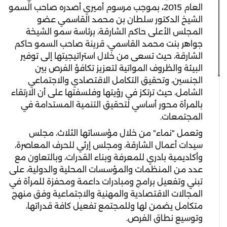
العام 2015
،
بموجب مرسوم أميري أصدره صاحب السمو
الشيخ الدكتور سلطان بن محمد القاسمي عضو
المجلس الأعلى حاكم الشارقة، برئاسة سمو الشيخة
جواهر بنت محمد القاسمي، قرينة صاحب السمو حاكم
الشارقة، حيث تسعى من خلال استراتيجيتها إلى توفير
البيئة والظروف المواتية لتعزيز تكافؤ الفرص بين
الجنسين، وتحقيق التكامل الاقتصادي والاجتماعي
الشامل، حيث ترتكز في رؤيتها وفلسفتها على أن الارتقاء
بالمرأة محور أساسي لتحقيق التنمية المستدامة في
المجتمعات.
وتعمل "نماء" من خلال مؤسساتها الثلاث، مجلس
سيدات أعمال الشارقة، ومجلس إرثي للحرف المعاصرة،
وأكاديمية بادري للمعرفة وبناء القدرات، وبالتعاون مع
عدد من المنظمات والمؤسسات المحلية والدولية، على
تبني وتفعيل برامج ومبادرات داعمة ومحفزة للمرأة في
المجالات الاقتصادية والمهنية والاجتماعية وفق منهج
متكامل يضمن لها وللمجتمع تفعيل كافة قدراتها،
وتوسيع نطاق الفرص.