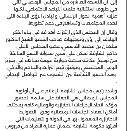
إلى أن النسخة العاشرة من المجلس الرمضاني تأتي
في ظروف استثنائية حتمت التباعد الاجتماعي، لكنها
عززت أهمية الحوار الإنساني، و تبادل الرؤى البناءة التي
تخدم المجتمعات وتساهم في دعم تطورها.
وقال إن المجلس الذي ارتكز ت أهدافه في بناء الفكر
الهادف إلى رؤى وتوجيهات صاحب السمو الشيخ الدكتور
سلطان بن محمد القاسمي، عضو المجلس الأعلى،
حاكم الشارقة، تمكن على مدى سنواته التسع السابقة
من ترسيخ مكانته منصة حوارية مهمة تساهم في تعزيز
الوعي المجتمعي وتوثيق قيم الترابط والتلاحم والتآخي،
ومد الجسور الثقافية بين الشعوب عبر التواصل الإيجابي
.
وشدد رئيس مجلس الشارقة للإعلام على أن أولوية
المجلس الرمضاني هي الحفاظ على سلامة الحضور،
مؤكداً اتخاذ الإجراءات الاحترازية والوقائية كافة بمختلف
أماكن انعقاد الجلسات الرمضانية وفق الضوابط
الاحترازية المعمول بها في الدولة والتعليمات التي
أقرتها حكومة الشارقة لضمان حماية الأفراد من فيروس