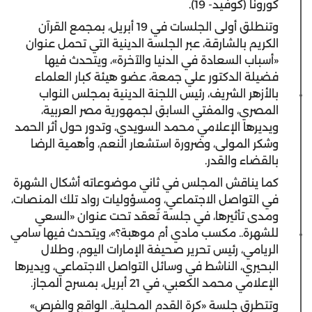
كورونا (كوفيد- 19).
وتنطلق أولى الجلسات في 19 أبريل، بمجمع القرآن
الكريم بالشارقة، عبر الجلسة الدينية التي تحمل عنوان
«أسباب السعادة في الدنيا والآخرة»، ويتحدث فيها
فضيلة الدكتور علي جمعة، عضو هيئة كبار العلماء
بالأزهر الشريف، رئيس اللجنة الدينية بمجلس النواب
المصري، والمفتي السابق لجمهورية مصر العربية،
ويديرها الإعلامي محمد السويدي، وتدور حول أثر الحمد
وشكر المولى، وضرورة استشعار النعم، وأهمية الرضا
بالقضاء والقدر.
كما يناقش المجلس في ثاني موضوعاته أشكال الشهرة
في التواصل الاجتماعي، ومسؤوليات رواد تلك المنصات،
ومدى تأثيرها، في جلسة تُعقد تحت عنوان «السعي
للشهرة.. مكسب مادي أم موهبة؟»، ويتحدث فيها سامي
الريامي، رئيس تحرير صحيفة الإمارات اليوم، وطلال
البحيري، الناشط في وسائل التواصل الاجتماعي، ويديرها
الإعلامي محمد الكعبي، في 21 أبريل، بمسرح المجاز.
وتتطرق جلسة «كرة القدم المحلية.. الواقع والفرص»