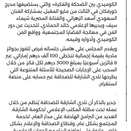
الكوميدي بين الضحكة والفكرة»، والتي يستضيفها مدرج
خورفكان في الثالث من مايو المقبل، بمشاركة الفنان
السعودي أسعد الزهراني، والفنانة المصرية شيماء
سيف، ويديرها الإعلامي خالد الحمادي، للحديث عن دور
الفن في معالجة القضايا المجتمعية، وواقع الفن
الكوميدي وأدواره وقيمه.
ويقدم المجلس على هامش جلساته فرص للفوز بجوائز
مادية بقيمة إجمالية تتخطى 100 ألف درهم إماراتي، عبر
8 فائزين أسبوعيًا بمبلغ 3000 درهم لكل فائز، من خلال
السحب على الإجابات الصحيحة للأسئلة المتنوعة التي
يطرحها نادي الشارقة للصحافة عبر حسابه على منصة
انستقرام.
.
جدير بالذكر أن نادي الشارقة للصحافة يُنظم من خلال
عمله تحت مظلة المكتب الإعلامي لحكومة الشارقة،
العديد من البرامج الهادفة على مدار العام، لخدمة
المجتمع بشكل عام، وقطاع الصحافة والإعلام بشكل
خاص، علاوة على تعاونه البناء مع الجهات الإعلامية