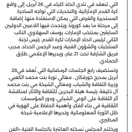
التي تنعقد في نادي اتحاد كلباء، في 26 أبريل، إلى واقع
كرة القدم الإماراتية، والتحديات التي تواجه الساحرة
المستديرة والفرص التي يمكن الاستفادة منها، إضافة
إلى مرحلة ما بعد كورونا، ويتحدث فيها اللاعبين الدوليين
السابقين بمنتخب الإمارات، يوسف السهلاوي، النائب
الثاني لرئيس اتحاد الإمارات لكرة القدم، رئيس لجنة
المنتخبات والشؤون الفنية، وعبد الرحمن الحداد، مدرب
فريق الشارقة تحت 21 عام، ويديرها الإعلامي طارق
الحمادي.
وتستضيف رابع الجلسات الرمضانية التي تُعقد في28
أبريل بمدرج خورفكان ، معالي نورة بنت محمد الكعبي،
وزيرة الثقافة والشباب، ومعالي الشيخة مي بنت محمد
آل خليفة، رئيسة هيئة البحرين للثقافة والآثار، لمناقشة
أثر الثقافة على الوعي الشبابي، ودور المؤسسات
الثقافية في بناء الفكر، وأهمية الحفاظ على الهوية في
ظل الثورة المعلوماتية، وتديرها الإعلامية شيخة
المطيري.
ويختتم المجلس نسخته العاشرة بالجلسة الفنية «الفن