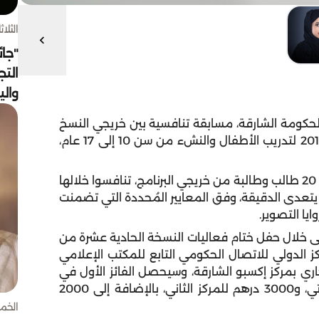
الثلاثاء 4 أغسط
"جائ
التج
وال
لحكومة الشارقة، مسابقة تنافسية بين خريجي النسخ
الماضية من برنامج «إثمار» الذي أطلقه النادي عام 2019 لتدريب الأطفال والنشء من سن 10 إلى 17 عام،
وشارك في المسابقة التي امتدت قرابة الشهر، أكثر من 20 طالب وطالبة من خريجي البرنامج، تنافسوا خلالها
 يتعدى الدقيقة، وفق المعايير المُحددة التي تضمنت
يا التصوير.
ولى خلال حفل ختام فعاليات النسخة الحادية عشرة من
 الدولي للاتصال الحكومي التابع للمكتب الإعلامي
لى مدار يومي 28 و29 سبتمبر الجاري بمركز إكسبو الشارقة، وسيحصل الفائز الأول في
المسابقة على جائزة نقدية بقيمة 5000 درهم إماراتي، و3000 درهم للمركز الثاني، بالإضافة إلى 2000
الخميس 30 