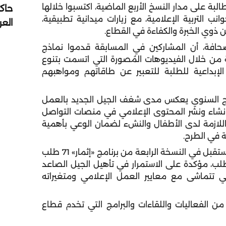
برنامج «إثمار» خرّج أكثر من 80 طالب وطالبة على مدار النسخ الأربع الماضية، اكتسبوا خلالها
حاك
انب التربية الإعلامية، مع زيارات ميدانية تطبيقية،
الع
وي الخبرة والكفاءة في القطاع.
حافة، أن المشاركين في المسابقة قدموا نماذج
 من خلال الفيديوهات المُصورة التي اتسمت بتنوع
لإبداعية للطلبة للتعبير عن طاقاتهم ومواهبهم
رنامج السنوي يعكس مدى شغف الجيل الجديد بالعمل
إنشاء ونشر المحتوى الإعلامي في منصات التواصل
ت اللازمة لدى الأطفال والنشء لضمان الوعي بأهمية
ة في الطرح.
وأشارت مديرة نادي الشارقة للصحافة، إلى أن النادي استقبل في النسخة الرابعة من برنامج «إثمار» 71 طلب
ح بتفوق عن النسخة الثالثة والتي تلقت فيه 51 طلب، مؤكدة على الاستمرار في تأهيل الجيل الصاعد
لتي تتماشى مع معايير العمل الإعلامي ومتغيراته
 الفعاليات واللقاءات والبرامج التي تخدم قطاع