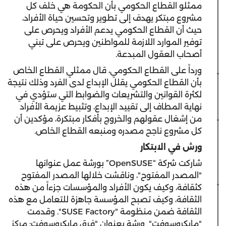
ممثلو القطاع الحكومي بأن الحكومة هي خلف كل
مشروع مبتكر يهدف إلى تطوير وتحسين حياة الأفراد،
حيث أن القطاع الحكومي يدعم الأفراد ويحرص على
توفير الموارد اللازمة للمواطنين ويحرص على تبني
أصحاب العقول المبدعة.
ورداً على القطاع الحكومي، قال ممثلي القطاع الخاص
بأن القطاع الحكومي يقلل الإبداع لدى الفرد وذلك نتيجة
لكثرة القوانين والتشريعات والضوابط التي ستؤدي في
نهاية المطاف إلى تقييد الإبداع، وتثبيط عزيمة الأفراد
من إشغال عقولهم والخروج بأفكار مبتكرة، مؤكدين أن
كل مشروع ناجح مصدره ومنبعه القطاع الخاص.
ورش في الابتكار
شاركت شركة “OpenSUSE” بورشة عمل عنوانها
"المصدر المفتوح"، وناقشت خلالها المصدر المفتوح
كثقافة، وكيف يكون الأفراد والمؤسسات جزءاً من هذه
الثقافة، وكيف تصبح المؤسسة جاهزة للتعامل مع هذه
الثقافة ضمن منظومة "SUSE Factory". وقدمت
"مايكروسوفت" ورشة بعنوان "فرق مايكروسوفت: مركز