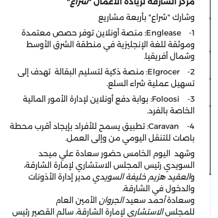
مركز الشارقة لريادة الأعمال
"
شراع
"
وشارك "شراع" بأربعة مشاريع
1- Englease: منصة أونلاين توفر حصص معتمدة
وموثقة للغة الإنجليزية في منطقة الشرق الأوسط
وشمال أفريقيا.
2- Elgrocer: منصة ذكية لتسليم البقالة تهدف إلى
تسهيل عملية شراء السلع.
3- Foloosi: بوابة دفع أونلاين لإدارة الأمور المالية
الخاصة بالفرد.
4- Caravan: تطبيق يسمح للأفراد بإيجاد أقرب محطة
باصات للتنقل اليومي من وإلى العمل.
وشهد اليوم الخامس حضور سعادة علي ميحد
السويدي رئيس المجلس الاستشاري لإمارة الشارقة،
و
العقيد هزيم خليفة السويدي
مدير إدارة الأذونات
والدخول في الشارقة
،
وسعادة
أحمد
سعيد
الجروان
الأمين العام
للمجلس
الاستشاري
لإمارة الشارقة، سالم القصير رئيس