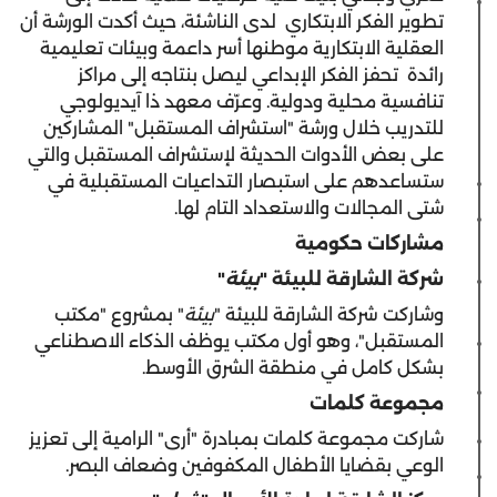
تطوير الفكر الابتكاري لدى الناشئة، حيث أكدت الورشة أن
العقلية الابتكارية موطنها أسر داعمة وبيئات تعليمية
رائدة تحفز الفكر الإبداعي ليصل بنتاجه إلى مراكز
تنافسية محلية ودولية. وعرّف معهد ذا آيديولوجي
للتدريب خلال ورشة "استشراف المستقبل" المشاركين
على بعض الأدوات الحديثة لإستشراف المستقبل والتي
ستساعدهم على استبصار التداعيات المستقبلية في
شتى المجالات والاستعداد التام لها.
مشاركات حكومية
شركة الشارقة للبيئة "
بيئة
"
وشاركت شركة الشارقة للبيئة "
بيئة
" بمشروع "مكتب
المستقبل"، وهو أول مكتب يوظف الذكاء الاصطناعي
بشكل كامل في منطقة الشرق الأوسط.
مجموعة كلمات
شاركت مجموعة كلمات بمبادرة "أرى" الرامية إلى تعزيز
الوعي بقضايا الأطفال المكفوفين وضعاف البصر.