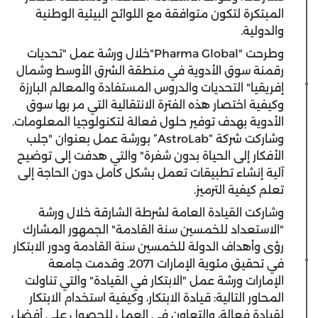
المبتكرة لتكون متوافقة مع اللوائح البيئية الوطنية
والدولية.
وطرحت "Pharma Global"خلال ورشة عمل "تحديات
رقمنة سوق الأدوية في منطقة الشرق الأوسط وشمال
إفريقيا" التحديات والدروس المستفادة والمعالم البارزة
وكيفية اختصار هذه الفترة الانتقالية التي مر بها سوق
الأدوية بهدف توفير حلول فعالة لتكنولوجيا المعلومات.
وشاركت شركة “AstroLab” بورشة عمل بعنوان "جلب
الأفكار إلى الحياة بدون شفرة" والتي هدفت إلى توضيح
آلية إنشاء تطبيقات تعمل بشكل كامل دون الحاجة إلى
تعلم كيفية الترميز.
وشاركت القيادة العامة لشرطة الشارقة خلال ورشة
"الاستعداد للخمسين سنة القادمة" الجمهور المشارك
رؤى وأهداف الدولة للخمسين سنة القادمة ودور الابتكار
في تحقيق مئوية الإمارات 2071. وقدمت جامعة
الإمارات ورشة عمل "الابتكار في القيادة" والتي تناولت
المحاور التالية: قيادة الابتكار، وكيفية استخدام الابتكار
لقيادة فعالة، والتعاون في العمل للحصول على أفضل