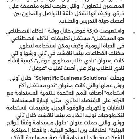
المعلمين للتعاون"، والتي طرحت نظرة متعمقة على
فرقها وكيف أنها تشكل حلقة للتواصل والتعاون بين
أعضاء هيئة التدريس والطلاب.
واستعرضت شركة غوغل خلال ورشة "الذكاء الاصطناعي
هو المستقبل"، مستقبل تطبيقات الذكاء الاصطناعي
في الحياة اليومية، وكيف يمكن استخدامه لتطوير
مختلف القطاعات، بينما ناقشت في ثاني ورشها والتي
كانت بعنوان "نادي طلاب مطوري غوغل"، كيفية إنشاء
نادي للطلاب يركز على أحدث تقنيات "غوغل".
وبحثت “Scientific Business Solutions” خلال أولى
ورش عملها والتي كانت بعنوان "نحو مستقبل أكثر
استدامة" أهداف الأمم المتحدة للتنمية المستدامة مع
التركيز على الاقتصاد الدائري ، مثل: الإدارة المستدامة
للنفايات والكهرباء، والوقود البديل، وتقييمات الاستدامة
لتكنولوجيات توليد النفايات، بينما ناقشت خلال ثاني
ورشها والتي حملت عنوان "حلول مستدامة وفقًا للوائح
البيئية" العلاقات بين اللوائح البيئية ، والأفكار المبتكرة
للشركات، وفوائد الاستدامة الخاصة، ومساعدة الأفكار