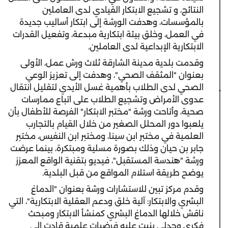
النتائج، و تشجيع الابتكار القيادي لدى العاملين
بالمؤسسات، وهدفت الورشة إلى ابتكار أساليب جديدة
في العمل، وخلق بيئة ابتكارية مبدعة، وتفعيل القدرات
الابتكارية الإبداعية لدى العاملين.
وقدمت بلدية مدينة الشارقة ثلاث ورش عمل، الأولى
بعنوان "المثقف الصحي"، وهدفت إلى تعزيز الوعي
الصحي لدى الطلاب بأهمية غسل الأيدي لتقليل انتقال
عدوى الأمراض وتشجيع الطلاب على اتباع ممارسات
صحية، وأتاحت ورشة "مختبر الابتكار" الفرصة للأطفال بأن
يلعبوا دور المحلل الصغير من خلال القيام بالتجارب
العلمية في مختبر ابن سينا، ومختبر ابن النفيس، مختبر
جابر بن حيان وذلك بصورة مسلية ومبتكرة، بينما عرضت
ورشة "هندسة المستقبل"، فيديو بتقنية الواقع المعزز
يوضح طريقة استلام المواقع من قبل البلدية.
وقدم مركز تبين للاستشارات ورشة بعنوان "الدماغ
البشري والابتكار: آلية خلق ودعم العقلية الابتكارية"، التي
ناقش خلالها الدماغ البشري كمنشأ الابتكار ومبحث
فكري وجدلي بنيت عليه فرضيات علمية قادت إلى