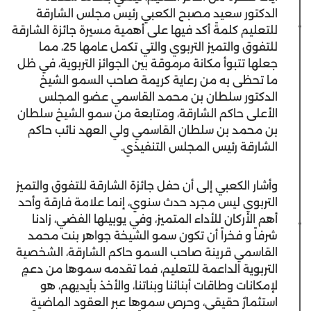
الدكتور سعيد مصبح الكعبي رئيس مجلس الشارقة
للتعليم كلمةً أكد فيها على أهمية مسيرة جائزة الشارقة
للتفوق والتميز التربوي والتي تكمل عامها 25، مما
جعلها تتبوأ مكانة مرموقة بين الجوائز التربوية، في ظل
ما تحظى به من رعاية كريمة صاحب السمو الشيخ
الدكتور سلطان بن محمد القاسمي عضو المجلس
الأعلى حاكم الشارقة، ومتابعة من سمو الشيخ سلطان
بن محمد بن سلطان القاسمي ولي العهد نائب حاكم
الشارقة رئيس المجلس التنفيذي.
وأشار الكعبي إلى أن حفل جائزة الشارقة للتفوق والتميز
التربوي ليس مجرد حدث سنوي، إنما علامة فارقة وأحد
أهم الأركان للأداء المتميز، وفي يوبيلها الفضي، زادنا
شرفاً و فخراً أن تكون سمو الشيخة جواهر بنت محمد
القاسمي قرينة صاحب السمو حاكم الشارقة، الشخصية
التربوية الداعمة للتعليم، فما تقدمه سموها من دعمٍ
لإمكانات وطاقات أبنائنا وبناتنا، والأخذ بأيديهم، هو
استثمارٌ حقيقي، وحرص سموها عبر العقود الماضية