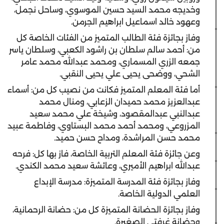
وخديجه محمد السيد حسين الموسوي، وساحل نجمل،
وعهود خالد اسماعيل ابراهيم الجرمن.
وفاز بجائزة فئة الطالب المتميز من الفئات الخاصة كل
من: أحمد سالم سلطان بن راشود الكعبي، وسلطان ياسر
جمعه الزري المسماري، ومحمد عبدالله محمد عامر
الشحي، ووضحى يحيى علي يحيى النقبي.
أما فئة المعلم المتميز فكانت من نصيب كل من: أسماء
عبدالعزيز محمد حميدان الزعابي، ومنال محمد
عبدالنبي عبدالمقصود، وشيخة علي محمد سعيد
المزروعي، ومحمد أحمد محمد البستاوي، وفاطمة عبيد
محمد حسن المراشدة، ومداح حسن حميد.
وعن جائزة فئة المعلم التربية الخاصة، فاز بها كل: فرحه
عبدالله ابراهيم الأميري، وعائشة سعيد محمد الكندي.
وفاز بجائزة فئة المدرسة المتميزة: مدرسة الإبداع
العلمي الدولية الخاصة.
وفاز بجائزة الحضانة المتميزة كل من: حضانة الرحمانية،
وحضانة غرفتي الصغيرة.