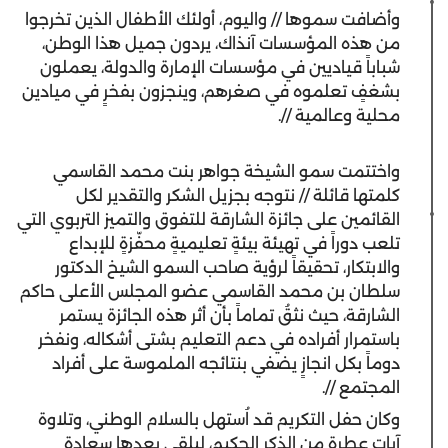
وأضافت سموها // واليوم، أولئك الأطفال الذين تخرجوا
من هذه المؤسسات آنذاك، يردون جميل هذا الوطن،
شباباً قياديين في مؤسسات الإمارة والدولة، يعملون
بشغفٍ تعلموه في صغرهم، وينجزون بفخرٍ في ميادين
محلية وعالمية //.
واختتمت سمو الشيخة جواهر بنت محمد القاسمي
كلمتها قائلة // نتوجه بجزيل الشكر والتقدير لكل
القائمين على جائزة الشارقة للتفوق والتميز التربوي التي
تلعب دوراً في تهيئة بيئةٍ تعليميةٍ محفّزةٍ للإبداع
والابتكار، تحقيقاً لرؤية صاحب السمو الشيخ الدكتور
سلطان بن محمد القاسمي عضو المجلس الأعلى حاكم
الشارقة، حيث نثقُ تماماً بأن أثر هذه الجائزة يستمر
باستمرار أفراده في دعم التعليم بشتى أشكاله، ونفخر
دوماً بكل انجازٍ يضفي بنتائجه الملموسة على أفراد
المجتمع //.
وكان حفل التكريم قد اُستهل بالسلام الوطني، وتلاوة
آيات عطرة من الذكر الحكيم، ليلقي بعدها سعادة