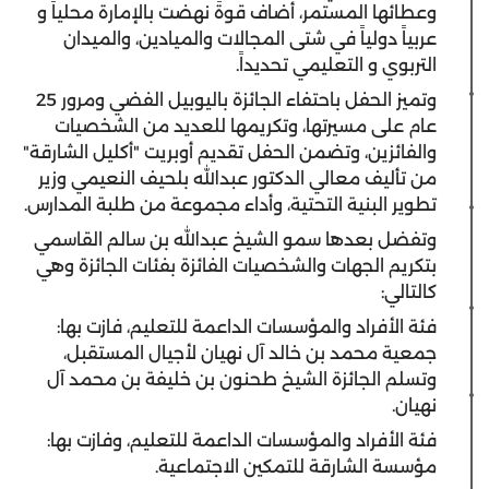
وعطائها المستمر، أضاف قوةً نهضت بالإمارة محلياً و
عربياً دولياً في شتى المجالات والميادين، والميدان
التربوي و التعليمي تحديداً.
وتميز الحفل باحتفاء الجائزة باليوبيل الفضي ومرور 25
عام على مسيرتها، وتكريمها للعديد من الشخصيات
والفائزين، وتضمن الحفل تقديم أوبريت "أكليل الشارقة"
من تأليف معالي الدكتور عبدالله بلحيف النعيمي وزير
تطوير البنية التحتية، وأداء مجموعة من طلبة المدارس.
وتفضل بعدها سمو الشيخ عبدالله بن سالم القاسمي
بتكريم الجهات والشخصيات الفائزة بفئات الجائزة وهي
كالتالي:
فئة الأفراد والمؤسسات الداعمة للتعليم، فازت بها:
جمعية محمد بن خالد آل نهيان لأجيال المستقبل،
وتسلم الجائزة الشيخ طحنون بن خليفة بن محمد آل
نهيان.
فئة الأفراد والمؤسسات الداعمة للتعليم، وفازت بها:
مؤسسة الشارقة للتمكين الاجتماعية.