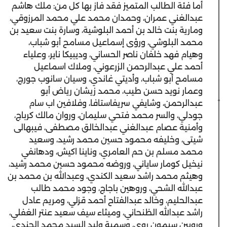
أما فئة الطالب المتميز فقد فاز بها كل من: ملك هاشم
عبدالغني عمران، وحمدان محمد علي محمد المرزوقي،
ومارية بنت خالد بن أحمد البلوشية، وسارة بنت سعيد بن
محمد البلوشي، ورؤى إسماعيل مسامح أبو شباب،
وهيام فهد خلفان ناصر الحساني، وديبيكا ناير، وعلياء
أحمد علي عبدالرحمن الزرعوني، وملاك اسماعيل
مسامح أبو شباب، وأديتي غاندي، وسيان سانوب جورج،
وعمار نويد حسن طيب، محمد زيشان رياض أبو
عبدالرحمن، وشايفي سريفاستافا، وفلافين اب سام
جودلي، والسر محمد فتحي سليمان، وروان مالك كرباج،
وأمنية عصام عبدالغني عبدالخالق مصطفى، فيبهالى
شيتى، وخليفه محمود حسين محمد رشيد، وسعيد
محمد مسلم بن حم العامري، وناينا اكيش، ودهانفي
نيخيل كومار ساياني، وروضه محمود حسين محمد رشيد،
وهيثم محمد راشد سعيد الكندي، وعبدالله بن محمد بن
عبدالله الشحي، وروهين باجاج، وجود محمد طالب
عبدالحليم، وخالد عبدالفتاح أحمد قزلي، ومريم عادل
راشد عبدالله الظنحاني، وميثاء سيف سعيد عنتر الغفلي،
وروبين سيمون روي، وسمية وليد السيد محمد الجندي،