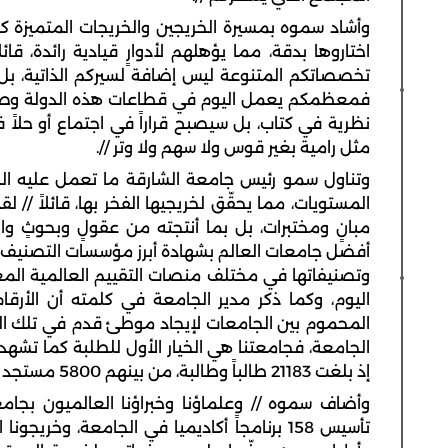
وأشاد سموه بمسيرة الخريجين والخريجات المتميزة كو
اختاروها بدقة، مما يؤهلهم لأدوارٍ قيادية رائدة، ق
تخصصاتكم المتنوعة ليس إضافة لسيركم الذاتية، بل 
فمعظمكم يعمل اليوم في قطاعات هذه الدولة وصروحه
نظرية في كتاب، بل سيصبح قراراً في اجتماع أو حلاً
مثل رامية بغير قوس ولا سهم ولا وتر //.
وتناول سمو رئيس جامعة الشارقة ما تعمل عليه الج
المستويات، مما يحقّق لخريجيها الفخر بها، قائلاً //
مبانٍ ومختبرات، بل بما أنتجته من عقولٍ وبحوثٍ وا
أفضل جامعات العالم بشهادة أبرز مؤسسات التصنيف الد
وتصنيفاتها في مختلف منصات التقييم العالمية المعتبرة
اليوم، وكما ذكر مدير الجامعة في كلمته أن الأرق
المحموم بين الجامعات لإيجاد موطئ قدم في تلك التصني
الجامعة، فجامعتنا هي الخيار الأول للطلبة كما تشهد 
إذ بلغت 21183 طالباً وطالبة، من بينهم 5800 مستجد التحقوا بالعام الأكاديمي الحالي //.
وأضاف سموه // وعلماؤنا وخبراؤنا العالميون بجام
تأسيس 158 برنامجاً أكاديميا في الجامعة، وخ