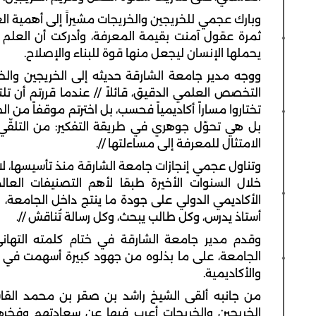
وبارك عجمي للخريجين والخريجات مشيراً إلى أهمية الع
ثمرة عقول آمنت بقيمة المعرفة، وأدركت أن العلم 
يحملها الإنسان ليجعل منها قوة للبناء والإصلاح.
ووجه مدير جامعة الشارقة حديثه إلى الخريجين والخر
التخصص العلمي الدقيق، قائلاً // عندما قررتم أن تلت
تختاروا مساراً أكاديمياً فحسب، بل اخترتم موقفاً من ال
بل هي تحوّل جوهري في طريقة التفكير: من التلقّي إل
الامتثال للمعرفة إلى مساءلتها //.
وتناول عجمي إنجازات جامعة الشارقة منذ تأسيسها، لا
خلال السنوات الأخيرة طبقا لأهم التصنيفات الع
الأكاديمي الدولي على جودة ما ينتج داخل الجامعة،
أستاذ يدرس، وكل طالب يبحث، وكل رسالة تُناقش //.
وقدم مدير جامعة الشارقة في ختام كلمته التهاني وا
الجامعة، على ما بذلوه من جهود كبيرة أسهمت في 
والأكاديمية.
من جانبه ألقى الشيخ راشد بن صقر بن محمد القاسم
الخريجين والخريجات أعرب فيها عن سعادتهم وفخرهم