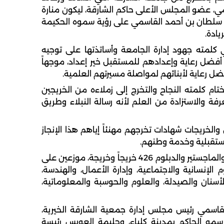
، عضو المجلس الأعلى حاكم الشارقة، ليكون منارة
خ سلطان بن أحمد القاسمي على رؤية سموه الحكيمة
يادة.
لمته جهود إدارة الجامعة وأساتذتها على توجيه
أفضل رعاية وإعدادهم للمستقبل خير إعداد، موجهاً
فضل رعاية لأبنائهم لمواصلة مسيرتهم العلمية.
م كلمته النجاح والتخرج إلى زملاءه من الخريجين
رفة والاستزادة من العلم لأنه رسالة النبلاء وطريق
لخريجات شهادات تخرجهم مهنئاً إياهم هذا الإنجاز
مستقبلية وخدمة وطنهم.
وبلغ عدد خريجي الدراسات العليا في درجات الدكتوراه والماجستير والدبلوم 426 خريجاً وخريجة، موزعين على
 الإنسانية والاجتماعية، وإدارة الأعمال، والهندسة،
أسنان والصيدلة، والعلوم والحوسبة والمعلوماتية،
اسمي رئيس مجلس إدارة جمعية الشارقة الخيرية،
و الحاكم بمدينة كلباء، وحليمة العويس رئيسة