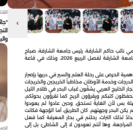
الثلاثاء 4 أغسط
"جائ
التج
وال
نائب حاكم الشارقة، رئيس جامعة الشارقة، صباح
اليوم الخميس، حفل تخريج طلبة الدراسات العليا بجامعة الشارقة لفصل الربيع 2026، وذلك في قاعة
همية الحرص على رحلة العلم والسير في دربها بإصرار
لدرجات وخدمة الأوطان، مخاطباً الخريجين والخريجات
تجار الخليج العربي يشقّون عُباب البحر في ظلام الليل
 تحفظون كتبكم ويقرؤون الريح كما تقرؤون بحوثكم،
هلة بس لأن الغايةُ تستحق. وحين عادوا لم يعودوا
 يكن البحر وجهتهم، كان الطريق، أما الوُجهة فكانت
دادٌ لذلك التراث، رحلتم في بحار المعرفة كما فعل
المراجعة، وها أنتم تعودون لا إلى الشاطئ، بل إلى
الخميس 30 