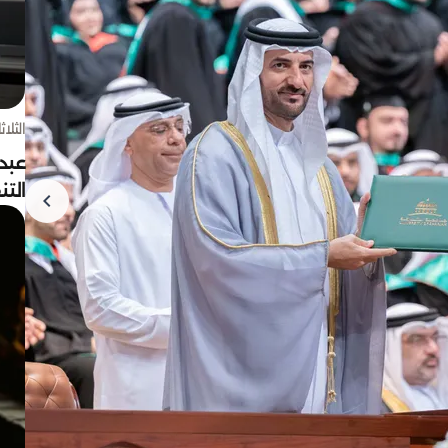
الثلاثاء 4 أغسط
عبد
الت