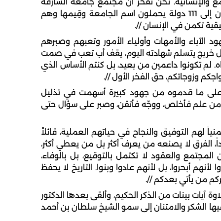
ع والإنسانية. نحن نفخر أن مجتمع جامعة الشارقة
يجمع أسرة واحدة من طلبة وأساتذة وعاملين ينتمون إلى 111 دولة يحملون اسم الجامعة وقِيمها وهم
يقية تكمن في الإنسان //.
د الآباء والأمهات وأولياء الأمور وتعبهم وصبرهم
لف كل خريج يتسلم شهادته اليوم، يقف أب تعب في صمت
. لم تكونوا داعمين من بعيد، بل كنتم الأساس الذي
واجكم وزوجاتكم، حق الفخر الأول //.
ا على ما قدموه من جهود كبيرة أسهمت في تذليل
لى من علم فأخلص، ووجّه فأتقن، وصبر على سؤال حتى
ياً لهم التوفيق والنجاح في حياتهم العملية، قائلاً
اً، الفرق لا يصنعه من يعرف أكثر بل من يعطي أكثر،
المجتمع والعقود لا تكتمل بالتوقيع، بل بالوفاء،
لأنهم أبحروا، بل لأنهم عادوا وبنوا. التاريخ لا يحفظ
ركم من يأتي بعدكم //.
ة آيات بينات من الذكر الحكيم، وألقى بعدها الدكتور
ها الشكر والامتنان إلى سمو الشيخ سلطان بن أحمد