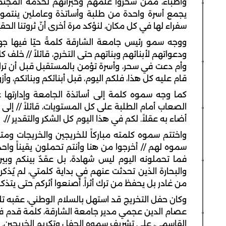
وأطباء، ممن سخّروا علمهم وخبراتهم لخدمة المجتم
سفراء لها في كل مكان، لنؤكد مرة أخرى أنّ ثروتنا الحق
ووجه سمو رئيس جامعة الشارقة كلمةً حيّا فيها جهو
ودعواتهم لأبنائهم وبناتهم حتى التخرج، قائلاً // خ
وأم دعت في سحر، وأسرة تؤمن بالمستقبل قبل أن تراه
قام عليه كل هذا، فلكم اليوم، قبل أبنائكم وبناتكم، وأز
كما وجه سموه كلمة إلى أساتذة الجامعة وإدارته
الصعاب أمام الطلبة على كل المستويات، قائلاً // إ
أضاء به عقلاً. لكم في هذا اليوم كل الشكر والتقدير //.
واختتم سموه كلمته مباركاً للخريجين والخريجات ومتمن
سموه لهم // أخرجوا من هنا وأنتم تحملون يقيناً واحد
فما تحملونه اليوم ليس شهادة، بل عقدٌ بينكم وبين 
والبحارة الذين تحدثت عنهم في بداية كلمتي، لم يُذكروا 
من غادر بل يحفظ من ترك أثراً. أصنعوا أثركم حتى يتذك
وكان حفل التخريج قد استهل بالسلام الوطني، عقبه تلاو
عصام الدين عجمي مدير جامعة الشارقة، كلمة قدم في
القاسمي، على تشريف سموه الحفل وتكريم الخريجين.