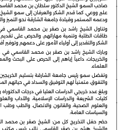
صاحب السمو الشيخ الدكتور سلطان بن محمد القاسمي
علمٍ ووعي. كما قدم الشكر والعرفان إلى سمو الشي
ودعمه المستمر وقيادة جامعة الشارقة نحو التميز والر
وتناول الشيخ راشد بن صقر بن محمد القاسمي في ك
طاقات الطلبة وتنمية مهاراتهم، والحرص على تقديم 
الشكر والتقدير إلى أولياء الأمور على دعمهم وتوفير أ
وبارك الشيخ راشد بن صقر بن محمد القاسمي في ختا
والخريجات، داعياً إياهم إلى الحرص على البحث والمع
العلماء.
وتفضل سمو رئيس جامعة الشارقة بتسليم الخريجين وا
والتفوق، متمنياً لهم التوفيق والسداد في حياتهم ال
كليات: الشريعة والدراسات الإسلامية، والآداب والعلوم
والعلوم الصحية، والقانون والاتصال، والطب وطب ال
والسياسات العامة.
حضر حفل التخريج كل من: الشيخ صقر بن محمد الق
والشيخ هيثم بن صقر القاسمي نائب رئيس مكتب سم