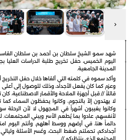
شهد سمو الشيخ سلطان بن أحمد بن سلطان القاسمي 
المدينة الجامعية.
وأكد سموه في كلمته التي ألقاها خلال حفل التخريج أ
وعزم كما كان يفعل الأجداد، وذلك للوصول إلى أعلى ا
قائلاً // قبل أجهزة الملاحة والأقمار الاصطناعية، كان 
لا يهتدون إلاّ بالنجوم، وكانوا يحفظون السماء كما
وكانوا يغيبون أشهراً في المجهول لا لأن الرحلة س
لأنفسهم، عادوا بما يُطعم الأسر ويبني المجتمعات. لم
دائماً هنا، في أرضهم ووسط أهلهم. وأنتم اليوم امت
أجدادكم، تحملتم ضغط البحث، وعُسر الأسئلة وليالي 
المجتمع الذي ينتظركم //.