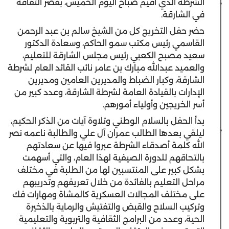
الشرطة الذي أقيم صباح اليوم الخميس، بقصر الثقافة
في الشارقة.
حضر حفل التخريج كل من الشيخ سالم بن عبد الرحمن
القاسمي رئيس مكتب سمو الحاكم، وسعادة الدكتور
سعيد مصبح الكعبي رئيس مجلس الشارقة للتعليم،
والعميد عبدالله مبارك بن عامر نائب القائد العام لشرطة
الشارقة، وكبار الضباط والمديرين العامين ومديرين
الإدارات بالقيادة العامة لشرطة الشارقة، وعدد كبير من
أسر الخريجين وأولياء أمورهم.
بدأ الحفل بالسلام الوطني وتلاوة آيات من الذكر الحكيم،
ليلقي بعدها الطالب عمران آل علي والطالبة ناعمه نصر
الله كلمة أصدقاء الشرطة عبروا فيها عن سعادتهم
بالتحاقهم للدورة الصيفية لهذا العام، والتي أسهمت
بشكل كبير على المنتسبين لها من الطلبة في مختلف
مراحل التعليم بالفائدة من خلال تعريفهم وتدريبهم
على مختلف المجالات العسكرية كالمشاة ومهارات فك
وتركيب السلاح والقبض والتفتيش والرماية بالذخيرة
الحية، وعدد من البرامج الثقافية والتربوية والتعليمية