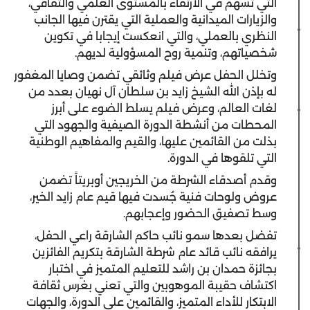
التي تسهم في الارتقاء بالمستوى العلمي والثقافي،
والزيارات الميدانية والعملية التي يقترن فيها الجانب
النظري بالعملي، والتي انعكست إيجابا في تكوين
شخصياتهم، وتنمية روح المسؤولية لديهم.
وتخلل الحفل عرض فيلم وثائقي تضمن وصايا المغفور
له بإذن الله الشيخ زايد بن سلطان آل نهيان بعدد من
لغات العالم، وعرض فيلم يسلط الضوء على أبرز
المحطات من أنشطة الدورة الصيفية والجهود التي
بذلت من القائمين عليها، والقيم والمفاهيم الوطنية
التي تلقوها في الدورة.
وقدم أصدقاء الشرطة من الخريجين أوبريتاً تضمن
عروض ولوحات فنية جُسدت فيها قيم عام زايد الخير،
وسط تصفيق الحضور وإعجابهم.
تفضل بعدها سمو نائب حاكم الشارقة راعي الحفل،
يرافقه نائب قائد عام شرطة الشارقة بتكريم الفائزين
بجائزة حمدان بن راشد للتعليم المتميز في اختبار
اكتشاف حقيبة الموهوبين والتي تعني بغرس ثقافة
الابتكار للأداء المتميز، والقائمين على الدورة، والجهات