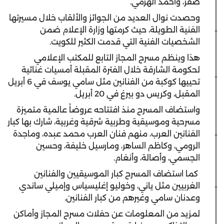
صقر، وأحمد الهرمي.
وحصدت نوال العديد من الجوائز والألقاب خلال مسيرتها
الفنية الطويلة، حيث كرمتها وزارة الإعلام ضمن
الشخصيات الفنية التي قدمت الكثير للكويت.
هذا وينظم مسرح المجاز التابع للمكتب الإعلامي
لحكومة الشارقة خلال الفترة المقبلة أمسيات غنائية
تحييها كوكبة من الفنانين مثل سامي يوسف في 6 أبريل
المقبل، وكريس دو بيرغ في 20 أبريل.
واستضاف المسرح منذ افتتاحه عروضاً عالمية متميزة
مسرحية وموسيقية وطربية شرقية وغربية، شارك بها كبار
الفنانين العرب، منهم فنان العرب محمد عبده، وماجدة
الرومي، وكاظم الساهر، ومارسيل خليفة، وحسين
الجسمي، وأصالة، وأنغام.
كما استضاف المسرح كبار الموسيقيين والفنانين
الغربيين مثل ياني، وخوليو إغليسياس وإميلي ساندي
وعدنان سامي وغيرهم من كبار الفنانين.
لمزيد من المعلومات عن حفلات مسرح المجاز وأماكن