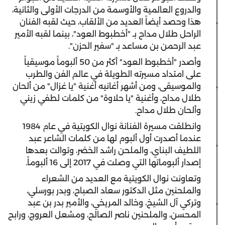
والدروع العالمية والأوسمة من الدرجات الأولى والثانية،
هذا وحصد أيضاً العديد من الألقاب، حيث لقبه الفنان
الراحل طلال مداح بـ "أخطبوط العود"، بينما لقبه الأمير
عبد الرحمن بن مساعد بـ "سفير الحزن".
وأصدر "أخطبوط العود" أكثر من 50 ألبوماً موسيقياً
على امتداد مسيرته الطويلة في عالم الفن والطرب
والموسيقى، ومن أشهر أغانيه أغنية "يا غزال" من ألحان
طلال مداح، وأغنية "يا حلاوة" من كلمات لطفي زيني
وألحان طلال مداح.
وانطلقت مسيرة الفنانة نوال الكويتية في عام 1984
عندما أصدرت أول ألبوم لها من كلمات الشاعر عبد
اللطيف البناي، والملحن راشد الخضر، وتوالت بعدها
إصدار ألبوماتها التي وصلت في 2017 إلى 16 ألبوماً.
وتعاونت نوال الكويتية مع العديد من الشعراء
والملحنين مثل الدكتور سعاد الصباح، وبدر بورسلي،
وتركي آل الشيخ، وخالد المريخي، والأمير بدر بن عبد
المحسن، والملحنين ناصر الصالح، ومشعل العروج، ورابح