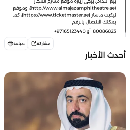
بيع التذاكر، يرجى زيارة موقع مسرح المجاز
(
http://www.almajazamphitheatre.ae
)، وموقع
تيكيت ماستر (
https://www.ticketmaster.ae
)، كما
يمكنك الاتصال بالرقم
80086823 أو 97165123440+
مشاركة
طباعة
أحدث الأخبار