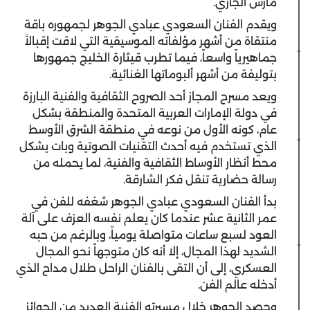
مارس الجاري.
ويقدم الفنان السعودي عبادي الجوهر لجمهوره باقة
منتقاة من أشهر مؤلفاته الموسيقية التي لاقت إقبالاً
جماهيرياً واسعاً، فيما تطرب قيثارة الخليج جمهورها
بتوليفة من أشهر ألبوماتها الغنائية.
ويعد مسرح المجاز أحد الصروح الثقافية والفنية البارزة
في دولة الإمارات العربية المتحدة والمنطقة بشكل
عام، كونه الأول من نوعه في منطقة الشرق الأوسط
الذي تستخدم فيه أحدث التقنيات الصوتية وبات يشكل
محط أنظار الأوساط الثقافية والفنية، لما يحمله من
رسالة حضارية تنقل فكر الشارقة.
بدأ الفنان السعودي عبادي الجوهر شغفه للفن في
عمر الثانية عشر عندما كان يعلم نفسه العزف على آلة
العود لسبع ساعات متواصلة يومياً، وبالرغم من حبه
الشديد لهذا المجال، إلا أنه كان متوجهاً نحو المجال
العسكري، إلى أن التقى بالفنان الراحل طلال مداح الذي
أدخله عالم الفن.
وحصد الجوهر خلال مسيرته الفنية العديد من الجوائز