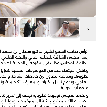
ترأس صاحب السمو الشيخ الدكتور سلطان بن محمد ا
رئيس مجلس الشارقة للتعليم العالي والبحث العلمي، صبا
الدائمة للمجلس، وذلك في بمقره في المدينة الجامعي
وناقش الاجتماع عدد من الموضوعات المعنية بتعزيز ا
تطويرها، ومتابعة التعاون بين جامعات الشارقة والجام
العلمي، ويدعم تبادل الخبرات والمعارف الأكاديمية، و
والمعايير الدولية.
واعتمد المجلس توجهات تطويرية تهدف إلى تعزيز تناف
الكفاءات الأكاديمية والبحثية المتميزة محلياً ودولياً، و
العلمي، بما يسهم في دعم استقرار الكوادر التدريسية وا