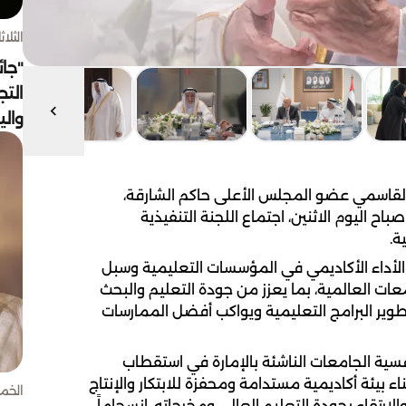
الثلاثاء 4 أغسط
"جائ
التج
وال
لقاسمي عضو المجلس الأعلى حاكم الشارقة،
ح اليوم الاثنين، اجتماع اللجنة التنفيذية
ة.
لأداء الأكاديمي في المؤسسات التعليمية وسبل
عات العالمية، بما يعزز من جودة التعليم والبحث
تطوير البرامج التعليمية ويواكب أفضل الممارسات
سية الجامعات الناشئة بالإمارة في استقطاب
بناء بيئة أكاديمية مستدامة ومحفزة للابتكار والإنتاج
الخميس 30 
لارتقاء بجودة التعليم العالي ومخرجاته، انسجاماً