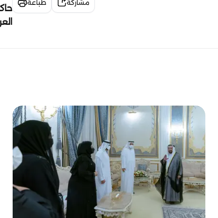
مشاركة
طباعة
حاك
الع