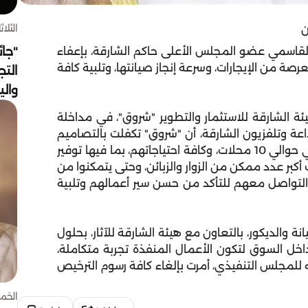
الثلاثاء 4 أغسط
ن
"جائ
قاسمي عضو المجلس الأعلى حاكم الشارقة، بإعفاء
ة من الإيجارات، وسرعة إنجاز صيانتها، وتلبية كافة
التج
وال
يئة الشارقة للاستثمار والتطوير "شروق"، في مداخلة
 إذاعة وتلفزيون الشارقة، أن "شروق" تكفلت بالتصاميم
الداخلية والديكورات لمحلات المسنين المواطنين، وهي حوالي 10 محلات، وكافة احتياجاتهم، بما فيها توفير
أكبر عدد ممكن من الزوار والزبائن، وحتى يتمكنوا من
 التواصل معهم للتأكد من حسن سير أعمالهم وتلبية
ة والديكور، بالتعاون مع هيئة الشارقة للآثار، بحلول
اخل السوق لتكون الأعمال المنفذة تجربة متكاملة،
جيه للمجلس التنفيذي، أمرت بإلغاء كافة رسوم الترخيص
الخميس 30 