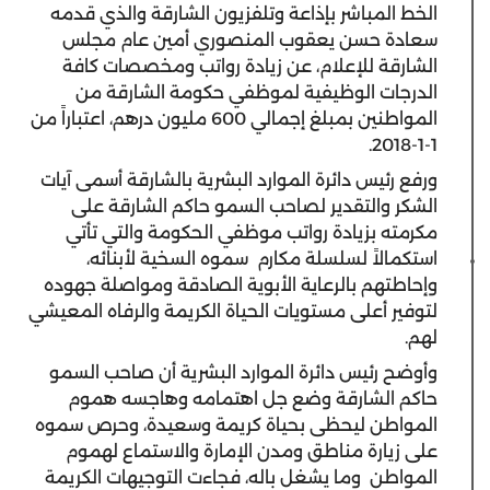
الخط المباشر بإذاعة وتلفزيون الشارقة والذي قدمه
سعادة حسن يعقوب المنصوري أمين عام مجلس
الشارقة للإعلام، عن زيادة رواتب ومخصصات كافة
الدرجات الوظيفية لموظفي حكومة الشارقة من
المواطنين بمبلغ إجمالي 600 مليون درهم، اعتباراً من
1-1-2018.
ورفع رئيس دائرة الموارد البشرية بالشارقة أسمى آيات
الشكر والتقدير لصاحب السمو حاكم الشارقة على
مكرمته بزيادة رواتب موظفي الحكومة والتي تأتي
استكمالاً لسلسلة مكارم سموه السخية لأبنائه،
وإحاطتهم بالرعاية الأبوية الصادقة ومواصلة جهوده
لتوفير أعلى مستويات الحياة الكريمة والرفاه المعيشي
لهم.
وأوضح رئيس دائرة الموارد البشرية أن صاحب السمو
حاكم الشارقة وضع جل اهتمامه وهاجسه هموم
المواطن ليحظى بحياة كريمة وسعيدة، وحرص سموه
على زيارة مناطق ومدن الإمارة والاستماع لهموم
المواطن وما يشغل باله، فجاءت التوجيهات الكريمة