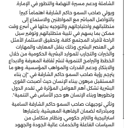
الشاملة ودعم مسيرة النهضة والتطور في الإمارة.
ويولي صاحب السمو حاكم الشارقة اهتماماً كبيرا
بالتواصل المباشر مع المواطنين والاستماع إلى
متطلباتهم واحتياجاتهم والتوجيه بحلها في أسرع وقت
ممكن بما يسهم في تلبية متطلباتهم وتوفير سبل
الراحة لأفراد المجتمع كافة، وتحقيق الاستثمار الأمثل
في العنصر البشري وذلك بنقل المعارف والمهارات
والخبرات والتجارب للموارد البشرية الحكومية من خلال
الخطط والبرامج التنموية لنشر ثقافة المعرفة والابداع
والابتكار، ودعم القدرات والمواهب المؤسسية، وهو ما
يترجم رؤية صاحب السمو حاكم الشارقة في "إن بناء
المستقبل مرهون ببناء الإنسان حيث أصبحت القوى
البشرية تشكل أهم العوامل المؤثرة في تقدم الدول
وتطورها وبناء الإنسان هو حجر الأساس في التنمية".
وتأتي توجيهات صاحب السمو حاكم الشارقة السامية
ومبادراته لضمان الرفاهية المعيشية، باعتبارها
استراتيجية والتزام حكومي، ونظام متكامل من
السياسات الفاعلة والخدمات عالية الجودة والجهود