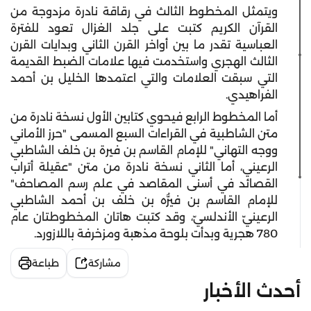
ويتمثل المخطوط الثالث في رقاقة نادرة مزدوجة من
القرآن الكريم كتبت على جلد الغزال تعود للفترة
العباسية تقدر ما بين أواخر القرن الثاني وبدايات القرن
الثالث الهجري واستخدمت فيها علامات الضبط القديمة
التي سبقت العلامات والتي اعتمدها الخليل بن أحمد
الفراهيدي.
أما المخطوط الرابع فيحوي كتابين الأول نسخة نادرة من
متن الشاطبية في القراءات السبع المسمى "حرز الأماني
ووجه التهاني" للإمام القاسم بن فيرة بن خلف الشاطبي
الرعيني، أما الثاني نسخة نادرة من متن "عقيلة أتراب
القصائد في أسنى المقاصد في علم رسم المصاحف"
للإمام القاسم بن فيرُّه بن خلف بن أحمد الشاطبي
الرعينيّ الأندلسيّ، وقد كتبت هاتان المخطوطتان عام
780 هجرية وبدأت بلوحة مذهبة ومزخرفة باللازورد.
مشاركة
طباعة
أحدث الأخبار