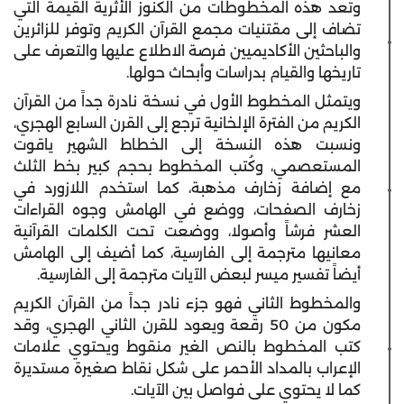
وتعد هذه المخطوطات من الكنوز الأثرية القيمة التي
تضاف إلى مقتنيات مجمع القرآن الكريم وتوفر للزائرين
والباحثين الأكاديميين فرصة الاطلاع عليها والتعرف على
تاريخها والقيام بدراسات وأبحاث حولها.
ويتمثل المخطوط الأول في نسخة نادرة جداً من القرآن
الكريم من الفترة الإلخانية ترجع إلى القرن السابع الهجري،
ونسبت هذه النسخة إلى الخطاط الشهير ياقوت
المستعصمي، وكُتب المخطوط بحجم كبير بخط الثلث
مع إضافة زخارف مذهبة، كما استخدم اللازورد في
زخارف الصفحات، ووضع في الهامش وجوه القراءات
العشر فرشاً وأصولا، ووضعت تحت الكلمات القرآنية
معانيها مترجمة إلى الفارسية، كما أضيف إلى الهامش
أيضاً تفسير ميسر لبعض الآيات مترجمة إلى الفارسية.
والمخطوط الثاني فهو جزء نادر جداً من القرآن الكريم
مكون من 50 رقعة ويعود للقرن الثاني الهجري، وقد
كتب المخطوط بالنص الغير منقوط ويحتوي علامات
الإعراب بالمداد الأحمر على شكل نقاط صغيرة مستديرة
كما لا يحتوي على فواصل بين الآيات.