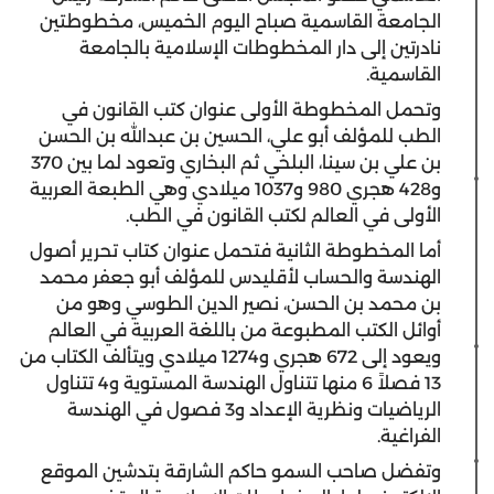
الجامعة القاسمية صباح اليوم الخميس، مخطوطتين
نادرتين إلى دار المخطوطات الإسلامية بالجامعة
القاسمية.
وتحمل المخطوطة الأولى عنوان كتب القانون في
الطب للمؤلف أبو علي، الحسين بن عبدالله بن الحسن
بن علي بن سينا، البلخي ثم البخاري وتعود لما بين 370
و428 هجري 980 و1037 ميلادي وهي الطبعة العربية
الأولى في العالم لكتب القانون في الطب.
أما المخطوطة الثانية فتحمل عنوان كتاب تحرير أصول
الهندسة والحساب لأقليدس للمؤلف أبو جعفر محمد
بن محمد بن الحسن، نصير الدين الطوسي وهو من
أوائل الكتب المطبوعة من باللغة العربية في العالم
ويعود إلى 672 هجري و1274 ميلادي ويتألف الكتاب من
13 فصلاً 6 منها تتناول الهندسة المستوية و4 تتناول
الرياضيات ونظرية الإعداد و3 فصول في الهندسة
الفراغية.
وتفضل صاحب السمو حاكم الشارقة بتدشين الموقع