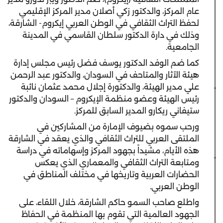
عام المركز، والدكتور زكي أصلان مدير المركز الإقليمي
لحفظ التراث الثقافي في الوطن العربي إيكروم- الشارقة،
وذلك في دارة الدكتور سلطان القاسمي في المدينة
الجامعية.
كما ضم الوفد الدكتور يوسف فضل رئيس مجلس إدارة
هيئة الآثار والمتاحف في السودان، والدكتور عبد الرحمن
علي مدير الهيئة، والدكتورة إجلال محمد عثمان نائبة
رئيس الهيئة وعضو منظمة الإيكروم – السودان والدكتور
ستيفاني ريكارو المدير السابق للمركز.
ورحب سموه بضيوف الإمارة من المشاركين في
الملتقى العربي للتراث الثقافي والذي يعقد في الشارقة
هذه الأيام، مشيداً بجهود المركز وإسهاماته في دراسة
ومتابعة التراث الثقافي والمعماري الذي يعكس
الحضارات العربية وتاريخها في مختلف المناطق في
الوطن العربي.
واطلع صاحب السمو حاكم الشارقة، خلال اللقاء، على
الجهود العالمية التي تقوم بها المنظمة في الحفاظ