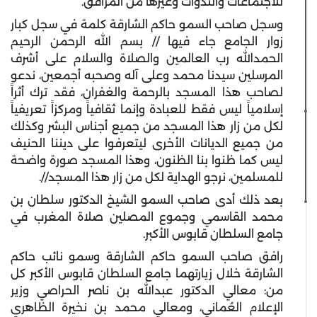
للاجتماعات والندوات وغيرها من المرافق.
وسجل صاحب السمو حاكم الشارقة كلمة في سجل كبار
زوار الجامع جاء فيها // بسم الله الرحمن الرحيم
الحمدالله رب العالمين والصلاة والسلام على أشرف
المرسلين سيدنا محمد وعلى آله وصحبه أجمعين، ندعو
لصاحب هذا المسجد بالرحمة والغفران، فقد ترك أثراً
إسلامياً ليس فقط للعبادة وإنما ثقافياً ومركزاً تعريفياً
لكل من زار هذا المسجد من جميع أجناس البشر وكذلك
من جميع الديانات الأخرى ليتعرفوا على ديننا الحنيف
ليس كما ظنوا بنا الظنون، وهذا المسجد صورة واضحة
للمسلمين، نرجو الهداية لكل من زار هذا المسجد//.
بعد ذلك أدى صاحب السمو الشيخ الدكتور سلطان بن
محمد القاسمي وجموع المصلين صلاة المغرب في
جامع السلطان قابوس الأكبر.
رافق صاحب السمو حاكم الشارقة وسمو نائب حاكم
الشارقة خلال زيارتهما جامع السلطان قابوس الأكبر كل
من: معالي الدكتور عبدالله بن ناصر الحراصي وزير
الإعلام العُماني، ومعالي محمد بن نخيرة الظاهري