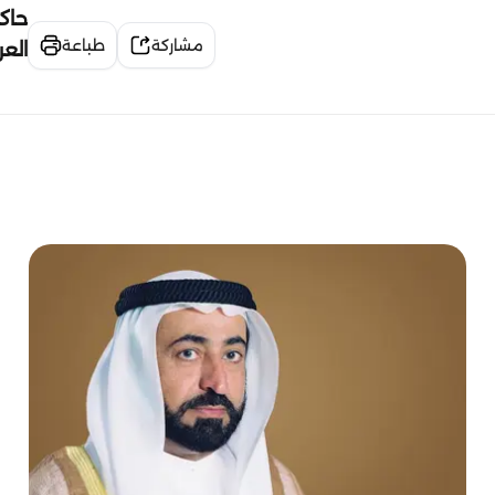
حاك
مشاركة
طباعة
الع