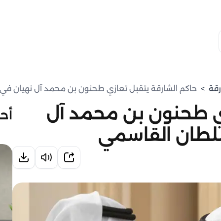
رقة
>
حاكم الشارقة يتقبل تعازي طحنون بن محمد آل نهيان في
زي طحنون بن محمد آل
أحد
سلطان القاسمي