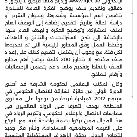
الإلكتروني
www.igcc.ae
، وإدراج ملف فيديو لا يتجاوز 5
دقائق، وتقديم ملف يوضح الفكرة العامة للمبادرة،
يتضمن اسم المؤسسة وشعارها، وعنوان التقرير أو
دراسة الحالة، وتاريخ التقديم، إضافة إلى الوصف العام
لملف المشاركة، وتوضيح الفكرة والهدف العام منها،
بالإضافة إلى شرح الاستراتيجيات والنتائج و الأهداف
وخطط العمل وفق المحاور الرئيسية التي تم تحديدها
لكل فئة، مع وجوب أن يشتمل التقديم كذلك على إعداد
ملف مختصر لا يتجاوز 200 كلمة يوضح أهم محاور
الملف بالنقاط وتقديم ملف داعم يتضمن الإحصائيات
وأرقام النماذج.
وكان المكتب الإعلامي لحكومة الشارقة قد أطلق
الدورة الأولى من جائزة الشارقة للاتصال الحكومي في
سبتمبر 2012، كمبادرة فريدة من نوعها على مستوى
المنطقة، بهدف التعرف على الرواد العالميين في
ممارسات الاتصال والإعلام الحكومي، وتكريم الرواد في
هذا المجال ممن تركوا بصمة واضحة فيه، مع التركيز
على القيمة المجتمعية المستدامة، ونشر فكر جديد
للتعاون الدولي يحقق الأهداف المستقبلية المتسمة