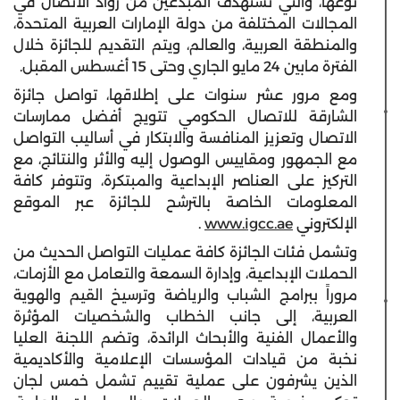
نوعها، والتي تستهدف المبدعين من رواد الاتصال في
المجالات المختلفة من دولة الإمارات العربية المتحدة،
والمنطقة العربية، والعالم، ويتم التقديم للجائزة خلال
الفترة مابين 24 مايو الجاري وحتى 15 أغسطس المقبل.
ومع مرور عشر سنوات على إطلاقها، تواصل جائزة
الشارقة للاتصال الحكومي تتويج أفضل ممارسات
الاتصال وتعزيز المنافسة والابتكار في أساليب التواصل
مع الجمهور ومقاييس الوصول إليه والأثر والنتائج، مع
التركيز على العناصر الإبداعية والمبتكرة، وتتوفر كافة
المعلومات الخاصة بالترشح للجائزة عبر الموقع
الإلكتروني
www.igcc.ae
.
وتشمل فئات الجائزة كافة عمليات التواصل الحديث من
الحملات الإبداعية، وإدارة السمعة والتعامل مع الأزمات،
مروراً ببرامج الشباب والرياضة وترسيخ القيم والهوية
العربية، إلى جانب الخطاب والشخصيات المؤثرة
والأعمال الفنية والأبحاث الرائدة، وتضم اللجنة العليا
نخبة من قيادات المؤسسات الإعلامية والأكاديمية
الذين يشرفون على عملية تقييم تشمل خمس لجان