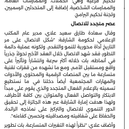
تحكيم فرعية وهي: الحملات، والممارسات العامة،
والممارسات الشخصية، إضافة إلى المتحدثين الرسميين،
ولجنة تحكيم البرامج.
عصر متجدد للاتصال
وقال سعادة طارق سعيد علاي، مدير عام المكتب
الإعلامي لحكومة الشارقة: "شكل الاتصال على مر
التاريخ أداة محورية للنمو والتقدم، ولكونه عملية دائمة
التطور، فقد شهد الاتصال خلال العقد الأخير تحولاً جذرياً
في أنماطه، بات خلاله أكثر سرعة وانتشاراً وتأثيراً على
واقع ومستقبل الأمم، ومع ما نشهده من قفزات تقنية
متسارعة ما بين المنصات الرقمية والمحتوى والأدوات
والمهارات المجتمعية أيضاً دخلنا في ما نستطيع
تسميته بالإعلام الفعال المتجدد والذي يقوم على مبدأ
الابتكار والتواصل الفعال والمتوازن بين كافة الأطراف،
ولهذا هدفت إمارة الشارقة عبر هذه الجائزة إلى تحقيق
الدور التنموي للاتصال والتركيز على نماذجه الرائدة،
والحفاظ على شفافيته ومصداقيته وتحسين كفاءته".
وأضاف علاي: "نظراً لهذه التغيرات المتسارعة، بات تطوير