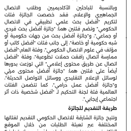
وبالنسبة للباحثين الأكاديميين وطلاب الاتصال
الجماهيري والإعلام، فقد خصصت الجائزة فئات
لتكريم "أفضل بحث علمي تطبيقي في الاتصال
الحكومي" وتضم فئتين هما: "جائزة أفضل بحث فردي
أو جماعي"، و"جائزة أفضل بحث من جهات حكومية أو
شبه حكومية أو خاصة"، إلى جانب فئات "أفضل كاتب أو
مؤلف في علوم الاتصال الحكومي"، وفئة العام:"أفضل
ممارسة اتصال رافقت حملات تطوعية"، وفئة "أفضل
اتصال عن طريق محتوى إعلامي" التي توزعت بدورها
أيضاً على فئتين هما: "جائزة أفضل محتوى مرئي
لوسائل الإعلام التقليدي ووسائل التواصل الحديثة"،
و"جائزة أفضل عمل درامي"، كما تتضمن الفئات
العالمية فئة لجنة التحكيم لـ "أفضل شخصية ذات أثر
اجتماعي إيجابي".
طريقة التقديم للجائزة
وتتيح جائزة الشارقة للاتصال الحكومي التقديم لفئاتها
المختلفة عبر تعبئة الطلبات من خلال الموقع