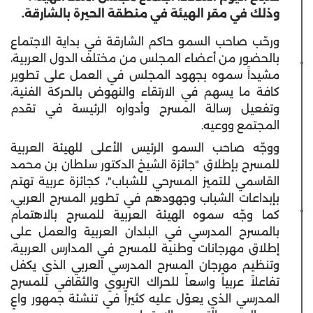
وذلك في مقر الهيئة في منطقة الحيرة بالشارقة.
ورحّب صاحب السمو حاكم الشارقة في بداية الاجتماع
بالحضور من أعضاء المجلس من مختلف الدول العربية،
مشيداً سموه بجهود المجلس في العمل على تطوير
كافة ما يسهم في الارتقاء والنهوض بالحركة الفنية،
وتفعيل رسالة المسرح وأدواره الرئيسة في تقدم
المجتمع ووعيه.
ووجّه صاحب السمو الرئيس الأعلى للهيئة العربية
للمسرح بإطلاق "جائزة الشيخ الدكتور سلطان بن محمد
القاسمي للتميز المسرحي للشباب"، كجائزة عربية تهتم
بإبداعات الشباب وجهودهم في تطوير المسرح العربي،
كما وجّه سموه الهيئة العربية للمسرح بالاهتمام
بالمسرح المدرسي في البلدان العربية والعمل على
إطلاق مهرجانات وطنية للمسرح في المدارس العربية،
وتنظيم مهرجان المسرح المدرسي العربي الذي يكفل
تفاعلاً عربياً واسعاً للحراك التربوي والثقافي للمسرح
المدرسي الذي يعوّل عليه كثيراً في تنشئة جمهور واعٍ