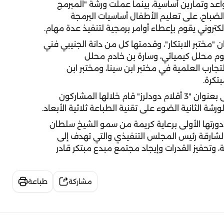
على أساليب تحفيز الفكر والعقل باستخدام 6 قواعد وتمارين أساسية، بينما عملت ورشة "المبرمج
ضباح، على تعليم الأطفال أساسيات البرمجة
روني يقوم بإعطاء أوامر برمجية لتنفيذ عدة مهام.
مختبر الابتكار"، وقدمتها كل من دانة الجنيبي فني
لوم محلل كيميائي، وسارة بن خادم محلل
تجارب العلمية في مختبر ابن سينا، ومختبر ابن
تكرة.
ونظمت مفوضية مرشدات الشارقة ورشتي عمل الأولى بعنوان "3 أقلام دودلرز" قام خلالها المشاركون
رشة الثانية الضوء على تقنية الطباعة ثلاثية الأبعاد.
في دورتها الأولى برعاية كريمة من سمو الشيخ سلطان
لشارقة رئيس المجلس التنفيذي والتي تهدف إلى
 وتحفيز القدرات وإيجاد مجتمع مبدع مبتكر قادر
مشاركة
طباعة