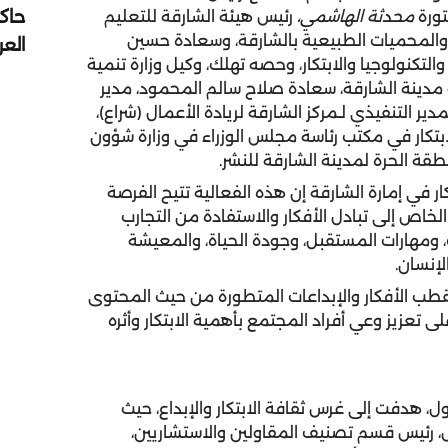
حاك
تورة
محدثة الهاشمي،
رئيس هيئة الشارقة للتعليم
 والمحميات الطبيعية بالشارقة، وسعادة حسين
الع
تكنولوجيا والابتكار، وحصه تهلك، وكيل وزارة تنمية
 مدينة الشارقة، سعادة صلاح سالم المحمود، مدير
دير التنفيذي لـمركز الشارقة لريادة الأعمال (شراع)،
ابتكار في مكتب رئاسة مجلس الوزراء في وزارة شؤون
طقة الحرة لمدينة الشارقة للنشر.
ار في إمارة الشارقة إن هذه الفعالية تتيح الفرصة
لخاص إلى تبادل الأفكار والاستفادة من التجارب
 ومهارات المستقبل، وجودة الحياة، والمعيشة
لإنسان.
تقطب الأفكار والإبداعات المتطورة من حيث المحتوى
ى تعزيز وعي أفراد المجتمع بأهمية الابتكار وأثره
عمل في اليوم الأول، هدفت إلى غرس ثقافة الابتكار والإبداع، حيث
ش، رئيس قسم تصنيف المقاولين والاستشاريين،