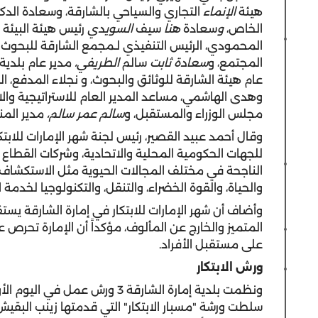
هيئة
الإنماء
التجاري والسياحي بالشارقة، وسعادة الدك
الخاص،
و
سعادة
هنا
سيف
السويدي
رئيس هيئة البيئة
المحمودي، الرئيس التنفيذي لـمجمع الشارقة للبحوث وال
المجتمع، و
سعادة ثابت
سالم
الطريفي،
مدير عام بلدية
عام هيئة الشارقة للوثائق والبحوث، و نجلاء المدفع، الم
وهدى الهاشمي، مساعد المدير العام للاستراتيجية وال
مجلس الوزراء والمستقبل، و
سالم عمر سالم،
مدير المن
وقال أحمد عبيد القصير، رئيس لجنة شهر الإمارات للابتك
للجهات الحكومية المحلية والاتحادية، وشركات القطاع ا
الناجحة في مختلف المجالات الحيوية مثل الاستكشاف،
والحياة، والقوة الخضراء، والتنقل، والتكنولوجيا لخدمة ا
وأضاف أن شهر الإمارات للابتكار في إمارة الشارقة يس
المتميز والخارج عن المألوف، مؤكداً أن الإمارة تحرص عل
على مستقبل الأفراد.
ورش الابتكار
ونظمت بلدية إمارة الشارقة 3 ورش 
سلطت ورشة "مسبار الابتكار" التي قدمتها زينب البقي