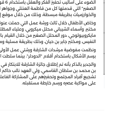
الضوء 
الصغير" التي قدمتها كل من فاطمة العنتلي وجواهر ال
والخوارزميات بطريقة مبسطة، وذلك من خلال موقع إلكت
وخاض الأطفال خلال ثالث ورشة عمل التي حملت عنوان "
مختبر، وأسماء الشيباني محلل ميكروبي، وعلياء المظ
مايكروبيولوجي، دور المحلل الصغير من خلال القيام بال
النفيس، ومختبر جابر بن حيان، وذلك بطريقة مسلية ومب
برسم الأشكال باستخدام أقلام "الدودلر"، بينما سلطت الو
والجدير بالذكر بأنه تم إطلاق جائزة الشارقة للابتكار 
بن محمد بن سلطان القاسمي، ولي العهد نائب حاكم ا
تشجيع أفراد المجتمع وتحفيزهم على المشاركة الفاعلة،
على مواكبة عصره ورسم خارطة مستقبله.