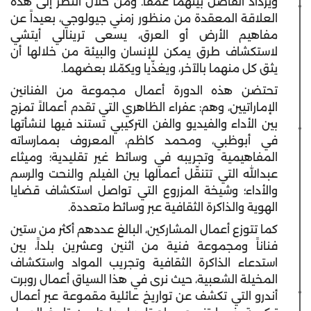
ويزداد الفاصل بينهما عمقاً. ومن خلال النظر إلى هذه
العلاقة المعقدة من منظور زمني جيولوجي، بعيداً عن
مفاهيم الأرض أو العرق، يسعى ترينالي أيتشي
لاستكشاف طرق يمكن للإنسان والبيئة من خلالها أن
يثق كل منهما بالآخر، ويغذّيا ويكمّلا بعضهما.
تحتضن هذه الدورة أعمال مجموعة من الفنانين
الإماراتيين، وهم: عفراء الظاهري التي تقدم أعمالاً تمزج
بين الأداء والفيديو والفن التركيبي تستند فيها لنشأتها
في أبوظبي، ومحمد كاظم، المعروف بممارساته
المفاهيمية وتجريبه في وسائط غير تقليدية؛ وميثاء
عبدالله التي تتنقّل أعمالها بين الفيلم والنحت والرسم
والأداء؛ وشيخة المزروع التي تواصل استكشاف قضايا
الهوية والذاكرة الثقافية عبر وسائط متعددة.
كما تتوزع أعمال المشاركين، البالغ عددهم أكثر من ستين
فناناً ومجموعة فنية من اثنين وعشرين بلداً، بين
استدعاء الذاكرة الثقافية وتجريب المواد واستكشاف
المخيلة الشعبية، حيث نرى في هذا السياق أعمال روبرت
أندرو التي تكشف عن تواريخ عائلية مقموعة عبر أعمال