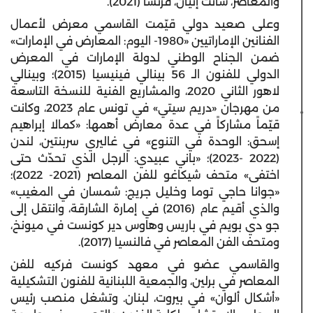
والمعاصر، سانت إتيان، فرنسا (2021).
وعلى صعيد دولي قيّمت القاسمي معرض لأعمال
الفنانين الإماراتيين «1980- اليوم: المعارض في الإمارات»
ضمن الجناح الوطني لدولة الإمارات في المعرض
الدولي للفنون الـ 56 بينالي فينيسيا (2015)؛ وبينالي
لاهور الثاني 2020، والمشاريع الفنية للنسخة التاسعة
من مهرجان «دريم سيتي» في تونس عام 2023، وكانت
قيّماً مشاركاً في عدة معارض أهمها: «كمالا إبراهيم
إسحق: الوحدة في التنوع» في غاليري سربنتين، لندن
(2022 -2023)؛ «باني عبيدي: الرجل الذي تحدّث حتى
اختفى» متحف شيكاغو للفن المعاصر (2021- 2022)؛
«جوانا حاجي توما وخليل جريج: شمسان في المغيب»
والذي أقيم عام (2016) في إمارة الشارقة، وانتقل إلى
جو دي بويم في باريس وهاوس دير كونست في ميونخ،
ومتحف الفن المعاصر في فالنسيا (2017).
والقاسمي عضو في معهد كونست فركيه للفن
المعاصر في برلين، والجمعية اللبنانية للفنون التشكيلية
«أشكال ألوان» في بيروت، لبنان. وتشغل منصب رئيس