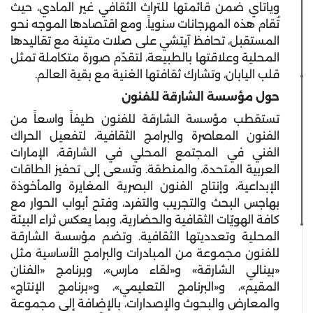
وياتاي ضمن قائمتها للتراث الثقافي غير المادي، حيث
تُقام هذه المهرجانات سنوياً. ومع اقتصادها الموجه نحو
المستقبل، تحافظ آيتشي على صلات متينة مع تقاليدها
المحلية وعلاقتها بالطبيعة، لتقدّم صورة متكاملة تمثل
قلب اليابان، وتشارك ثقافتها الغنية مع بقية العالم.
حول مؤسسة الشارقة للفنون
تستقطب مؤسسة الشارقة للفنون طيفاً واسعاً من
الفنون المعاصرة والبرامج الثقافية، لتفعيل الحراك
الفني في المجتمع المحلي في الشارقة، الإمارات
العربية المتحدة، والمنطقة. وتسعى إلى تحفيز الطاقات
الإبداعية، وإنتاج الفنون البصرية المغايرة والمأخوذة
بهاجس البحث والتجريب والتفرد، وفتح أبواب الحوار مع
كافة الهويّات الثقافية والحضارية، وبما يعكس ثراء البيئة
المحلية وتعدديتها الثقافية. وتضم مؤسسة الشارقة
للفنون مجموعة من المبادرات والبرامج الأساسية مثل
«بينالي الشارقة» و«لقاء مارس»، وبرنامج «الفنان
المقيم»، و«البرنامج التعليمي»، و«برنامج الإنتاج»
والمعارض والبحوث والإصدارات، بالإضافة إلى مجموعة