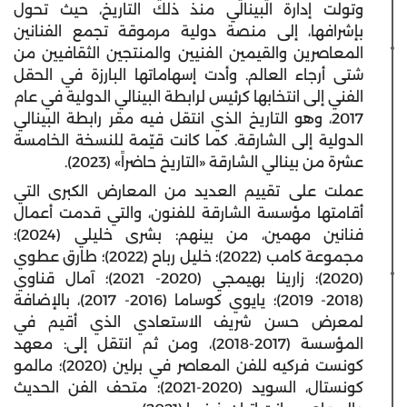
وتولت إدارة البينالي منذ ذلك التاريخ، حيث تحول
بإشرافها، إلى منصة دولية مرموقة تجمع الفنانين
المعاصرين والقيمين الفنيين والمنتجين الثقافيين من
شتى أرجاء العالم. وأدت إسهاماتها البارزة في الحقل
الفني إلى انتخابها كرئيس لرابطة البينالي الدولية في عام
2017، وهو التاريخ الذي انتقل فيه مقر رابطة البينالي
الدولية إلى الشارقة. كما كانت قيّمة للنسخة الخامسة
عشرة من بينالي الشارقة «التاريخ حاضراً» (2023).
عملت على تقييم العديد من المعارض الكبرى التي
أقامتها مؤسسة الشارقة للفنون، والتي قدمت أعمال
فنانين مهمين، من بينهم: بشرى خليلي (2024)؛
مجموعة كامب (2022)؛ خليل رباح (2022)؛ طارق عطوي
(2020)؛ زارينا بهيمجي (2020- 2021)؛ آمال قناوي
(2018- 2019)؛ يايوي كوساما (2016- 2017)، بالإضافة
لمعرض حسن شريف الاستعادي الذي أقيم في
المؤسسة (2017-2018)، ومن ثم انتقل إلى: معهد
كونست فركيه للفن المعاصر في برلين (2020)؛ مالمو
كونستال، السويد (2020-2021)؛ متحف الفن الحديث