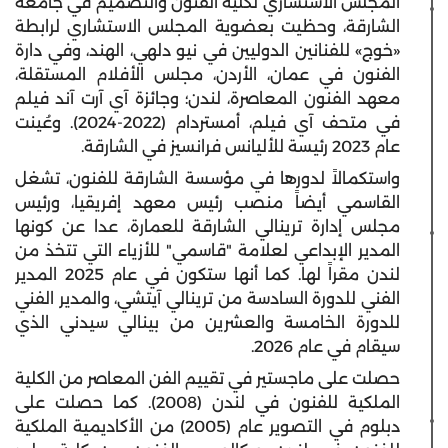
المجلس الاستشاري لكلية الفنون والتصميم في جامعة
الشارقة، وحظيت بعضوية المجلس الاستشاري لرابطة
«خوج» للفنانين الدوليين في نيو دلهي، الهند، وفي دارة
الفنون في عمان، الأردن، مجلس الأفلام المستقلة،
معهد الفنون المعاصرة، لندن؛ وجائزة آي آرت آند فيلم
في متحف آي فيلم، أمستردام (2022-2024). وعُينت
عام 2023 رئيسة للأليانس فرانسيز في الشارقة.
واستكمالاً لدورها في مؤسسة الشارقة للفنون، تشغل
القاسمي أيضاً منصب رئيس معهد إفريقيا، ورئيس
مجلس إدارة ترينالي الشارقة للعمارة، عدا عن كونها
المدير الإبداعي لعلامة "قاسمي" للأزياء التي تتخذ من
لندن مقراً لها. كما أنها ستكون في عام 2025 المدير
الفني للدورة السادسة من ترينالي آيتشي، والمدير الفني
للدورة الخامسة والعشرين من بينالي سيدني الذي
سيقام في عام 2026.
حصلت على ماجستير في تقييم الفن المعاصر من الكلية
الملكية للفنون في لندن (2008). كما حصلت على
دبلوم في التصوير عام (2005) من الأكاديمية الملكية