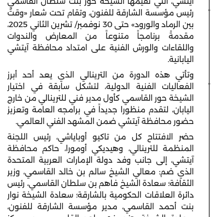
آيتشي، التي تُقيّمها الشيخة حور بنت سلطان القاسمي
رئيس مؤسسة الشارقة للفنون، وتقام تحت شعار «وقتٌ
بين الرماد والورود» حتى 30 نوفمبر/ تشرين الثاني 2025،
مقدمةً برنامجاً متنوعاً من المعارض والندوات
واللقاءات والورش الفنية على امتداد محافظة آيتشي
اليابانية.
وتأتي هذه الدورة من الترينالي الذي يعد أحد أبرز
الفعاليات الفنية الدولية، لتشكل سابقة في اختيار
الشيخة حور القاسمي كأول مدير فني للترينالي من خارج
اليابان، لتقدم منظورا جديداً في برامجه العامة وتعزيز
حضور محافظة آيتشي ضمن المشهد الفني العالمي.
حضر الافتتاح كل من تاكيو أوباياشي، رئيس اللجنة
المنظمة للترينالي، وهيديكي أومورا، حاكم محافظة
آيتشي، إلى جانب وفد دولة الإمارات العربية المتحدة
الذي ضم: معالي الشيخ سالم بن خالد القاسمي، وزير
الثقافة؛ سعادة الشيخ فاهم بن سلطان القاسمي، رئيس
دائرة العلاقات الحكومية بالشارقة؛ سعادة الشيخة نوار
بنت أحمد القاسمي، مدير مؤسسة الشارقة للفنون،