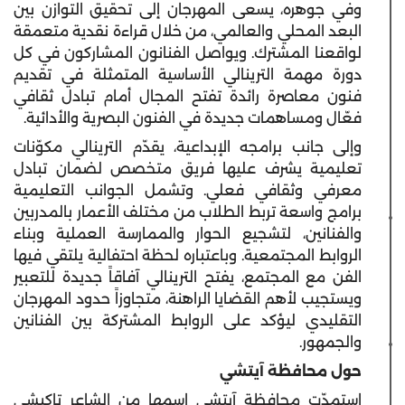
وفي جوهره، يسعى المهرجان إلى تحقيق التوازن بين
البعد المحلي والعالمي، من خلال قراءة نقدية متعمقة
لواقعنا المشترك. ويواصل الفنانون المشاركون في كل
دورة مهمة الترينالي الأساسية المتمثلة في تقديم
فنون معاصرة رائدة تفتح المجال أمام تبادل ثقافي
فعّال ومساهمات جديدة في الفنون البصرية والأدائية.
وإلى جانب برامجه الإبداعية، يقدّم الترينالي مكوّنات
تعليمية يشرف عليها فريق متخصص لضمان تبادل
معرفي وثقافي فعلي. وتشمل الجوانب التعليمية
برامج واسعة تربط الطلاب من مختلف الأعمار بالمدربين
والفنانين، لتشجيع الحوار والممارسة العملية وبناء
الروابط المجتمعية. وباعتباره لحظة احتفالية يلتقي فيها
الفن مع المجتمع، يفتح الترينالي آفاقاً جديدة للتعبير
ويستجيب لأهم القضايا الراهنة، متجاوزاً حدود المهرجان
التقليدي ليؤكد على الروابط المشتركة بين الفنانين
والجمهور.
حول محافظة آيتشي
استمدّت محافظة آيتشي اسمها من الشاعر تاكيشي