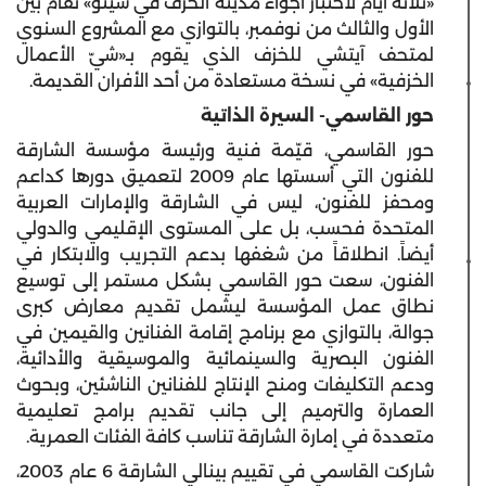
«ثلاثة أيام لاختبار أجواء مدينة الخزف في سيتو» تُقام بين
الأول والثالث من نوفمبر، بالتوازي مع المشروع السنوي
لمتحف آيتشي للخزف الذي يقوم بـ«شيّ الأعمال
الخزفية» في نسخة مستعادة من أحد الأفران القديمة.
حور القاسمي- السيرة الذاتية
حور القاسمي، قيّمة فنية ورئيسة مؤسسة الشارقة
للفنون التي أسستها عام 2009 لتعميق دورها كداعم
ومحفز للفنون، ليس في الشارقة والإمارات العربية
المتحدة فحسب، بل على المستوى الإقليمي والدولي
أيضاً. انطلاقاً من شغفها بدعم التجريب والابتكار في
الفنون، سعت حور القاسمي بشكل مستمر إلى توسيع
نطاق عمل المؤسسة ليشمل تقديم معارض كبرى
جوالة، بالتوازي مع برنامج إقامة الفنانين والقيمين في
الفنون البصرية والسينمائية والموسيقية والأدائية،
ودعم التكليفات ومنح الإنتاج للفنانين الناشئين، وبحوث
العمارة والترميم إلى جانب تقديم برامج تعليمية
متعددة في إمارة الشارقة تناسب كافة الفئات العمرية.
شاركت القاسمي في تقييم بينالي الشارقة 6 عام 2003،