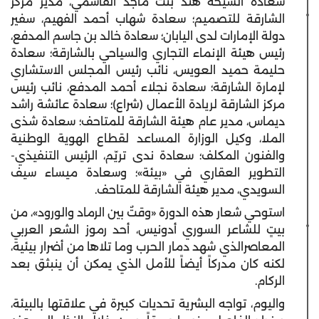
سعادة الشيخة هند بنت ماجد القاسمي، مدير مركز
الشارقة للتصميم؛ سعادة شهاب أحمد الفهيم، سفير
دولة الإمارات لدى اليابان؛ سعادة خالد بن جاسم المدفع،
رئيس هيئة الإنماء التجاري والسياحي بالشارقة؛ سعادة
حليمة حميد العويس، نائب رئيس المجلس الاستشاري
لإمارة الشارقة؛ سعادة نجلاء أحمد المدفع، نائب رئيس
مركز الشارقة لريادة الأعمال (شراع)؛ سعادة عائشة راشد
ديماس، مدير عام هيئة الشارقة للمتاحف؛ سعادة
شذى
الملا،
وكيل الوزارة المساعد لقطاع الهوية الوطنية
والفنون المكلف؛ سعادة ندى تريّم، الرئيس التنفيذي-
التطوير العقاري في «بيئة»؛ وسعادة ميساء سيف
السويدي، مدير هيئة الشارقة للمتاحف.
استوحي شعار هذه الدورة «وقتٌ بين الرماد والورود»، من
بيتٍ للشاعر السوري أدونيس، أحد رموز الشعر العربي
المعاصرالذي شهد دمار الحرب وما تلاها من أضرار بيئية،
لكنه كان مدركاً أيضاً للأمل الذي يمكن أن ينبثق بعد
الركام.
واليوم، تواجه البشرية تحديات كبيرة في علاقتها بالبيئة،