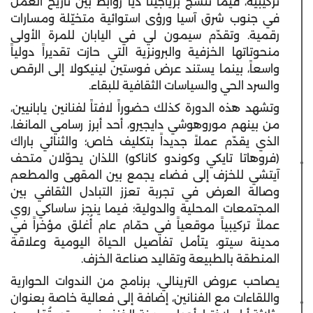
تركيبية، فيما تنسج برياجيتا ديا روابط بين تاريخ العمل
في جنوب شرق آسيا ورؤى استوائية متخيّلة ومسارات
رقمية. وتقدّم سيمون لي في اليابان للمرة الأولى
منحوتاتها الخزفية والبرونزية التي حازت تقديراً دولياً
واسعاً، بينما يستند عرض فوستين لينيكولا إلى الرقص
والسرد الحي والسياسات الثقافية للبقاء.
وتشهد هذه الدورة كذلك حضوراً لافتاً لفنانين يابانيين،
من بينهم موروهوشي دايجيرو، أحد أبرز رسامي المانغا،
الذي يقدّم عملاً جديداً بتكليف خاص؛ والثنائي باراك
(فروهاتا تايكي وكوندو كاناكو) اللذان يحوّلان متحف
آيتشي للخزف إلى فضاء يجمع بين المقهى والمطعم
وصالة العرض في تجربة تعزز التبادل الثقافي بين
المجتمعات المحلية والدولية؛ فيما ينجز ساساكي روي
عملاً تركيبياً موقعياً في حمّام عام أُغلق مؤخراً في
مدينة سيتو، يتأمل تفاصيل الحياة اليومية وعلاقة
المنطقة بالطبيعة وتقاليد صناعة الخزف.
يصاحب عروض الترينالي، برنامج من الندوات الحوارية
واللقاءات مع الفنانين، إضافة إلى فعالية خاصة بعنوان