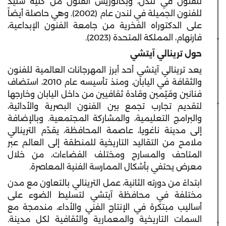
للفنون في لندن، وبكالوريس الفنون من كلية سليد
للفنون الجميلة في لندن عام (2002). وهي حاصلة أيضاً
على الدكتوراه الفخرية من جامعة الفنون الإبداعية،
فارنهام، المملكة المتحدة (2023).
حول ترينالي آيتشي
يعد ترينالي آيتشي أحد أبرز المهرجانات العالمية للفنون
والثقافة في اليابان. ومنذ تأسيسه عام 2010، استضاف
فنانين وقيّمين وقادة ثقافيين من داخل اليابان وخارجها
لتقديم تجارب تجمع بين الفنون البصرية والأدائية،
والبرامج التعليمية، والمشاركة المجتمعية. وبالإضافة
إلى مدينة ناغويا، عاصمة المحافظة، يقدّم الترينالي
ملامح من التقاليد التاريخية للمنطقة إلى العالم عبر
المتاحف والمسارح ومختلف الفضاءات، من خلال
معرض يحتفي بأشكال الممارسة الفنية المعاصرة.
ابتداءً من دورته الثانية، عمل الترينالي بالتعاون مع مدن
مختلفة في محافظة آيتشي لتسليط الضوء على
أساليب مبتكرة في الإنتاج الفني والأداء، مندمجة مع
السمات التاريخية والمعمارية والثقافية لكل مدينة.