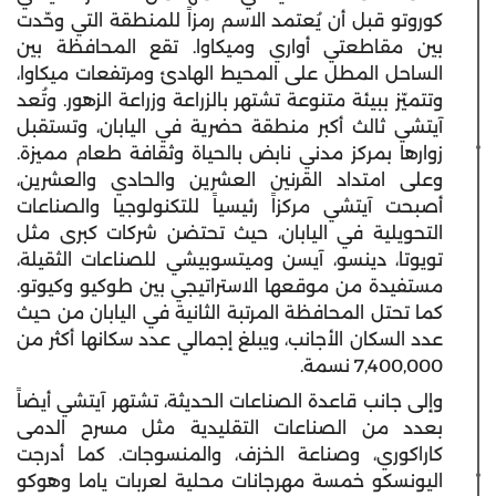
كوروتو قبل أن يُعتمد الاسم رمزاً للمنطقة التي وحّدت
بين مقاطعتي أواري وميكاوا. تقع المحافظة بين
الساحل المطل على المحيط الهادئ ومرتفعات ميكاوا،
وتتميّز ببيئة متنوعة تشتهر بالزراعة وزراعة الزهور. وتُعد
آيتشي ثالث أكبر منطقة حضرية في اليابان، وتستقبل
زوارها بمركز مدني نابض بالحياة وثقافة طعام مميزة.
وعلى امتداد القرنين العشرين والحادي والعشرين،
أصبحت آيتشي مركزاً رئيسياً للتكنولوجيا والصناعات
التحويلية في اليابان، حيث تحتضن شركات كبرى مثل
تويوتا، دينسو، آيسن وميتسوبيشي للصناعات الثقيلة،
مستفيدة من موقعها الاستراتيجي بين طوكيو وكيوتو.
كما تحتل المحافظة المرتبة الثانية في اليابان من حيث
عدد السكان الأجانب، ويبلغ إجمالي عدد سكانها أكثر من
7,400,000 نسمة.
وإلى جانب قاعدة الصناعات الحديثة، تشتهر آيتشي أيضاً
بعدد من الصناعات التقليدية مثل مسرح الدمى
كاراكوري، وصناعة الخزف، والمنسوجات. كما أدرجت
اليونسكو خمسة مهرجانات محلية لعربات ياما وهوكو