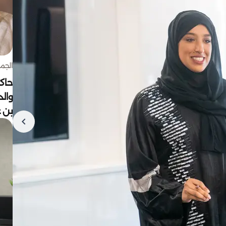
الجمعة 7 أغ
حاكم
وال
بن ع