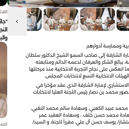
الثلاثاء 4 أغسط
"جائ
التج
وال
خابية وممارسة أدوارهم
مارة الشارقة إلى صاحب السمو الشيخ الدكتور سلطان
ببالغ الشكر والعرفان لدعمه الدائم ومتابعته
 انعكس على نجاح التجربة الانتخابية منذ مرحلتها
يئات الانتخابية التسع لانتخابات المجلس.
 الاستشاري لإمارة الشارقة الذي عقد مؤخرا في
ور محمد بن نصار رئيس اللجنة العليا لانتخابات
 محمد عبيد الكعبي، وسعادة سالم محمد النقبي،
ادة محمد حسن خلف، ، وسعادة العقيد عمر
تشار/ يوسف حسن آل علي، مقرراً للجنة، و السيد/
الخميس 30 