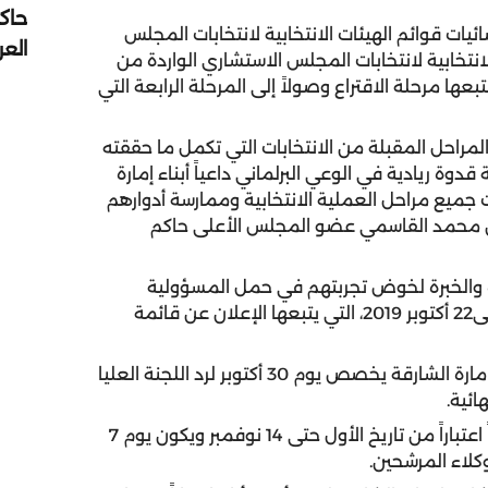
حاك
يات قوائم الهيئات الانتخابية لانتخابات المجلس
الع
العملية الانتخابية لانتخابات المجلس الاستشاري الواردة من
عها مرحلة الاقتراع وصولاً إلى المرحلة الرابعة التي
مراحل المقبلة من الانتخابات التي تكمل ما حققته
قدوة ريادية في الوعي البرلماني داعياً أبناء إمارة
 جميع مراحل العملية الانتخابية وممارسة أدوارهم
 محمد القاسمي عضو المجلس الأعلى حاكم
 والخبرة لخوض تجربتهم في حمل المسؤولية
20 حتى22 أكتوبر 2019، التي يتبعها الإعلان عن قائمة
ووفقاً للجدول الزمني لانتخابات المجلس الاستشاري لإمارة الشارقة يخصص يوم 30 أكتوبر لرد اللجنة العليا
وتستمر مدة فترة الحملات الدعائية للمرشحين 14 يوماً اعتباراً من تاريخ الأول حتى 14 نوفمبر ويكون يوم 7
كلاء المرشحين.