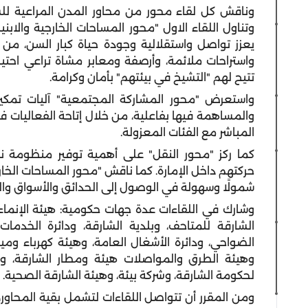
وناقش كل لقاء محور من محاور المدن المراعية للسن ا
وتناول اللقاء الاول "محور المساحات الخارجية والابن
يعزز تواصل واستقلالية وجودة حياة كبار السن، من
واستراحات ملائمة، وأرصفة ومعابر مشاة تراعي احتيا
تتيح لهم "التشيخ في بيئتهم" بأمان وكرامة.
واستعرض "محور المشاركة المجتمعية" آليات تمكي
والمساهمة فيها بفاعلية، من خلال إتاحة الفعاليات ف
المباشر مع الفئات المعزولة.
كما ركز "محور النقل" على أهمية توفير منظومة نقل
حركتهم داخل الإمارة. كما ناقش "محور المساحات الخارجي
شمولًا وسهولة في الوصول إلى الحدائق والأسواق وال
وشارك في اللقاءات عدة جهات حكومية: هيئة الإنماء 
الشارقة للمتاحف، وبلدية الشارقة، ودائرة الخدمات
الضواحي، ودائرة الأشغال العامة، وهيئة كهرباء وميا
وهيئة الطرق والمواصلات هيئة ومطار الشارقة، وال
لحكومة الشارقة، وشركة بيئة، وهيئة الشارقة الصحية.
ومن المقرر أن تتواصل اللقاءات لتشمل بقية المحاور،