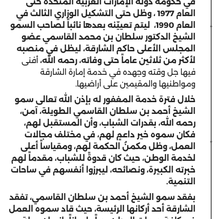
في حكومة دولة الإمارات العربية المتحدة حتى
العام 1977 ، وظل حتى التشكيل الوزاري الثالث في
العام 1990، ليتم تعييّنه بعدها نائباً لصاحب السمو
الشيخ الدكتور سلطان بن محمد القاسمي عضو
المجلس الأعلى حاكم الشارقة، ليظل في منصبه
لأكثر من ثلاثين عاماً حتى وفاته، رحمه الله،
أفنى
فيها جل وقته وجهده في خدمة إمارة الشارقة
ومواطنيها والمقيمين على أراضيها.
خلال فترة خدمة المغفور له بإذن الله تعالى سمو
الشيخ أحمد بن سلطان القاسمي الطويلة، آمن،
رحمه الله، بقدرات الشباب، وأن المستقبل لهم،
فكان سموه خير داعمٍ لهم، في مختلف مجالات
العمل، وظل مكمنُ الحكمة لهم، ومقياساً أعلى
لخدمة الوطن، حيث كان قدوةً للشباب، مقدماً لهم
خبرته الكبيرة، ونصائحه، ليبرزوا أنفسهم في ساحات
التنمية.
بفقد سمو الشيخ أحمد بن سلطان القاسمي، تفقد
الشارقة أحد أركانها الرئيسة، حيث قاد سموه العمل