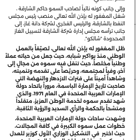
وإلى جانب كونه نائباً لصاحب السمو حاكم الشارقة ،
شغل المغفور له بإذن الله تعالى منصب رئيس مجلس
النفط بالشارقة، والرئيس الفخري لشركة دانة غاز، إلى
جانب ترأسه مجلس إدارة شركة الشارقة لتسييل الغاز
المحدودة "شالكو".
ظل
المغفور له بإذن الله تعالى
، لصيّقاً بالعمل
الوطني منذ بواكير شبابه، حيث جعل من حياته عملاً
وطنياً مخلصاً، حيث تنقل فيه سموه من مجالٍ إلى
آخر، وفياً لمجتمعه، وحريّصاً على تقدمه وتنميته،
وشاهداً أميناً على فترات الازدهار والنهضة التي
صاحبت تاريخ الإمارة الباسمة، مروراً باتحاد دولة
الإمارات العربية المتحدة في العام 1971، والذي
شهد تقدم سموه لخدمة الوطن العزيز، متقلداً
ومتشحاً بالحكمة والرأي السديد والرؤية الثاقبة.
وشهدت ساحات دولة الإمارات العربية المتحدة،
خطوات عمل سموه الكبيرة في كافة المجالات،
حيث اختير في التشكيل الوزاري الأول كوزير للعدل