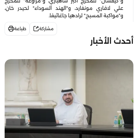
و"كيفسان" للمخرج أكبر شاهبازي، و"مراوغة" للمخرج
علي لافاري مونفارد، و"الهند السوداء" لحيدر خان،
و"مواكبة المسبح" لرادهيا جاغاثيفا.
مشاركة
طباعة
أحدث الأخبار