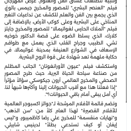
وتلبية لتطلعات عشاق الفن والعلوم، عرض المهرجان
فيلم "العنصر البشري" للمصور والمخرج جيمس بالوغ،
الذي يجمع بين الفن والعلم للكشف عن تداعيات التغير
المناخي على البشرية وعلى كوكب الأرض، بالإضافة إلى
فيلم "الملاك الحارس لغواتيمالا" للمصور والمخرج جايلز
كلارك، الذي يسلط الضوء على قصة الدكتور خوخيه
تشي، الطبيب وجراح القلب الذي يعمل مع طواقم
الإسعاف في الشوارع العنيفة بمدينة غواتيمالا، في
حكاية ملهمة تعد شهادة على قوة الروح البشرية.
واستكشف فيلم "عيون الأورانغوتان" الجانب المظلم
من صناعة سياحة الحياة البرية، حيث طرح المصور
الصحفي والمخرج العالمي آرون جيكوسكي سؤالاً مؤثراً
"إذا فعلنا هذا مع أقرب الحيوانات إلينا وأكثرها شبهاً لنا،
أي أمل يبقى أمام باقي الحيوانات؟".
وتضم قائمة الأفلام المرشحة لـ"جوائز اكسبوجر العالمية
للأفلام القصيرة" لهذا العام كلاً من: "سن الذهب"
و"نهايات منقسمة" للمخرج علي رضا كاظميبور، و"ليس
إيفان أو كيف تستدعي بطلاً" لدينيس شابيلي،