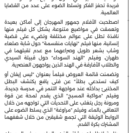
فريدة تحفز الفكر وتسلط الضوء على عدد من القضايا
العالمية.
اصطحبت الأفلام جمهور المهرجان إلى أماكن بعيدة
وتعمقت في مواضيع متنوعة، يشكل كل فيلم منها
نافذة تطل على عوالم مختلفة وتضيء على قضية
إنسانية، منها فيلم "نهايات منقسمة" حول شابة صلعاء
وشاب بشعر طويل وصراعهما مع عدم تقبلهما في
طهران، وفيلم "الهند السوداء" حول قبيلة السيدي
والطلاب الأفارقة في الهند الذين يواجهون العنصرية.
وتضمنت قائمة العروض فيلماً بعنوان "ليس إيفان أو
كيف تستدعي بطلاً" عن فتى يافع يكتشف البطل
المختبئ بداخله عند مواجهة التنمر في مدرسة جديدة،
وفيلم "مواكبة المسبح" الذي يقدم لمحة عن قوة
ومرونة رجل يتغلب على التحديات التي تواجهه من خلال
التعافي بالماء، وفيلم "مراوغة" الذي يسلط الضوء على
الروابط الوثيقة التي تجمع شقيقين من خلال شغفهما
المشترك بكرة القدم.