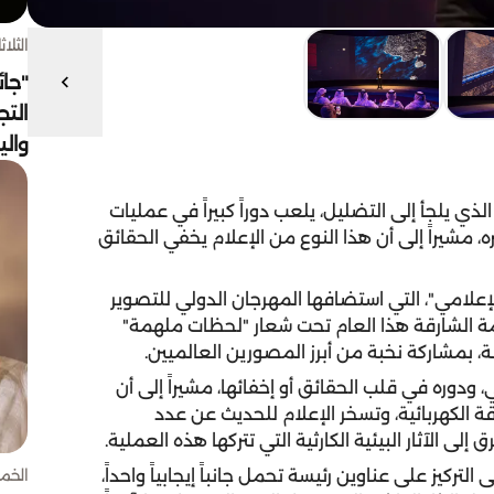
الثلاثاء 4 أغسط
"جائ
التج
وال
لذي يلجأ إلى التضليل، يلعب دوراً كبيراً في عمليات
ره، مشيراً إلى أن هذا النوع من الإعلام يخفي الحقائق
إعلامي"، التي استضافها المهرجان الدولي للتصوير
مي لحكومة الشارقة هذا العام تحت شعار "لحظات ملهمة"
ودوره في قلب الحقائق أو إخفائها، مشيراً إلى أن
اقة الكهربائية، وتسخر الإعلام للحديث عن عدد
ى الآثار البيئية الكارثية التي تتركها هذه العملية.
الخميس 30 
ركيز على عناوين رئيسة تحمل جانباً إيجابياً واحداً،