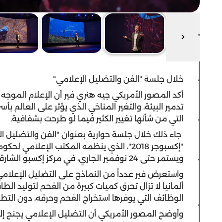
خلال جلسة "الفن والتضليل الإعلامي"
أكد المصور الأمريكي جيه هنري فير أن الإعلام الموجه ا
تدمير البيئة، والتغير المناخي الذي يؤثر على العالم بأس
التي من شأنها تغيير الكثير فيما لو طرحت بشفافية.
جاء ذلك خلال جلسة حوارية بعنوان "الفن والتضليل ال
"إكسبوجر 2018"، الذي ينظمه المكتب الإعلا
ويستمر حتى 24 نوفمبر الجاري، في مركز إكسبو الشارقة، بمشاركة نخبة من أبرز المصورين العالميين.
واستعرض فير عدداً من النماذج على التضليل الإعلامي، 
ألمانيا لا تزال تحرق كميات كبيرة من الفحم لتوليد الط
الوظائف التي يوفرها استخراج الفحم وحرقه، دون التطرق إل
وأوضح المصور الأمريكي أن التضليل الإعلامي يجنح إلى الت