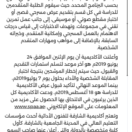
بحسب البرنامج المحدد، حيث سيقوم الطلبة المتقدمين
للدراسة في كل قسم بتقديم عرض مسرحي قصير، أو
اختبار مقطع صوتي، أو موسيقى، إلى جانب عمل تمرين
تقني في مجموعات. وتهدف الاختبارات إلى قياس درجات
الاهتمام بالعمل المسرحي وإمكانية المتقدم، وخبراته
السابقة، بالإضافة إلى مواهب ومهارات المتقدم
الشخصية.
وأعلنت الأكاديمية أن يوم الإثنين الموافق 24
يونيو 2019م هو آخر موعد لتسلم استمارات التقديم
والقبول، حيث سيتم إخطار المرشحين بنتيجة اختبار
المقابلة الشخصية والأداء بحلول يوم 7 يوليو2019م،
بينما الموعد النهائي لتأكيد قبول عرض الأكاديمية
للدراسة هو 18 أغسطس2019م، ودعت الأكاديمية كل
الذين يرغبون في الالتحاق بها الحصول على مزيد من
المعلومات على الموقع الإلكتروني :
www.spaa.ae
وتعتبر أكاديمية الشارقة للفنون الأدائية أحدث مؤسسات
التعليم العالي في المدينة الجامعية بالشارقة، كأول
كلية متخصصة بالدولة، والتي أعلن عنها صاحب السمو