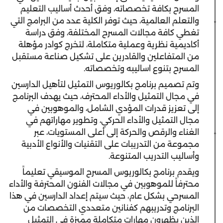
المسرح بكافة تخصصاته، وفق أحدث أساليب التعليم
والتعلم العالمية، حيث توفر الكلية عدد من البرامج التي
تغطي كافة مجالات المسرح المختلفة، وفق دراسة
أكاديمية نظرية وعملية متكاملة، لتخرج كوادر مؤهلة
من المتفاعلين والقادرين على تشكيل صناعة مستقبل
المسرح بتنوع اساليبه وتخصصاته.
وتم تصميم برنامج بكالوريوس التمثيل لتأهيل الدارسين
في مجال التمثيل والأداء المحترف، حيث يهدف البرنامج
إلى تعزيز قدرات المؤدي الشامل، والموهوبين في
مجال التمثيل والأداء الحركي، وتطوير مهاراتهم في
الغناء والرقص والحركة إلى أعلى المستويات، عبر
مجموعة من التدريبات على التقنيات والأنواع الأدبية
وأساليب التدريب المتنوعة.
ويقدم برنامج بكالوريوس المسرح الموسيقي تعليماً
محترفاً للموهوبين في مجالات الفنون المحترفة والأداء
المسرحي بشكل عام، حيث سيتم إعداد الدارسين في هذا
البرنامج وتدريبهم كفنانين متعددي التخصصات من
الذين يظهرون مهارات متكاملة مميزة في التمثيل