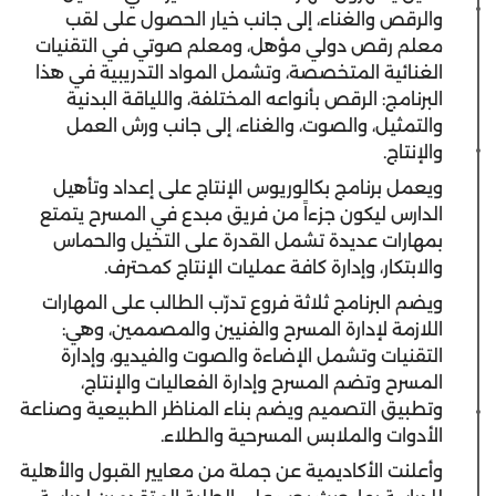
والرقص والغناء، إلى جانب خيار الحصول على لقب
معلم رقص دولي مؤهل، ومعلم صوتي في التقنيات
الغنائية المتخصصة، وتشمل المواد التدريبية في هذا
البرنامج: الرقص بأنواعه المختلفة، واللياقة البدنية
والتمثيل، والصوت، والغناء، إلى جانب ورش العمل
والإنتاج.
ويعمل برنامج بكالوريوس الإنتاج على إعداد وتأهيل
الدارس ليكون جزءاً من فريق مبدع في المسرح يتمتع
بمهارات عديدة تشمل القدرة على التخيل والحماس
والابتكار، وإدارة كافة عمليات الإنتاج كمحترف.
ويضم البرنامج ثلاثة فروع تدرّب الطالب على المهارات
اللازمة لإدارة المسرح والفنيين والمصممين، وهي:
التقنيات وتشمل الإضاءة والصوت والفيديو، وإدارة
المسرح وتضم المسرح وإدارة الفعاليات والإنتاج،
وتطبيق التصميم ويضم بناء المناظر الطبيعية وصناعة
الأدوات والملابس المسرحية والطلاء.
وأعلنت الأكاديمية عن جملة من معايير القبول والأهلية