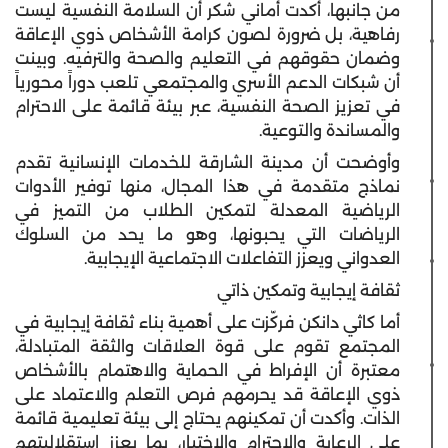
من جانبها، أكدت أماني شكر أن السلامة النفسية ليست
رفاهية، بل ضرورة لصون كرامة الأشخاص ذوي الإعاقة
وضمان حقوقهم في التعليم والصحة والترفيه. وبينت
أن شبكات الدعم الأسري والمجتمعي تلعب دوراً محورياً
في تعزيز الصحة النفسية، عبر بيئة قائمة على الاحترام
والمساندة والتوعية.
وأوضحت أن مدينة الشارقة للخدمات الإنسانية تقدم
نماذج متقدمة في هذا المجال، منها توفير الأدوات
الرياضية المعدلة لتمكين الطلاب من التميز في
الرياضات التي يحبونها، وهو ما يحد من السلوك
العدواني ويعزز التفاعلات الاجتماعية الإيجابية.
ثقافة إيجابية وتمكين ذاتي
أما كاثي دانكن فركّزت على أهمية بناء ثقافة إيجابية في
المجتمع تقوم على قوة العلاقات والثقة المتبادلة،
معتبرة أن الإفراط في الحماية والاهتمام بالأشخاص
ذوي الإعاقة قد يحرمهم فرص التعلم والاعتماد على
الذات. وأكدت أن تمكينهم يحتاج إلى بيئة تعليمية قائمة
على الرعاية والاحترام والاختيار، بما يعزز استقلاليتهم