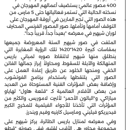
400 مصور عالميّ يستضيف أعمالهم المهرجان في
نسخته الحالية التي تستمر فعالياتها حتى 5 مارس، من
هذه الصور التي تجبر المارين في أروقة المهرجان على
التوقف أمامها وتأملها، صور المصور الفرنسي المحترف
لوران شيهير في معرضه "بعيداً جداً، قريباً جداً".
الملفت في صور شيهير الستة المعروضة جميعها
بمقاسات كبيرة 1420*1420 تلك الرؤية المغايرة التي
ينطلق منها شيهير لالتقاط صوره لمباني باريس
المتهالكة والآيلة للسقوط، ومحاولاً إبراز جمالها الفاتن
الخفي، ومنحها الخلود عن طريق إعادة العمل على
الصور التي يلتقطها باستخدام برنامج الفوتشوب،
وإضافة بعض المؤثرات الفنية المستوحاة من العديد
من بعض الأفلام العالمية كـ "قلعة هاول" لهاياو
ميازاكي، و"البالون الأحمر" لألبرت لاموريس، والكثير من
المؤثرات التي تأخذنا للأجواء الفيلمية للمخرج الكبير
فيديريكو فيليني، ومارسيل كارنيه وفيم ويندرز.
وفي معرضه لمنازل باريس الطائرة، يركز شيهير على
مجموعة محاور هي الأقرب لقلبه، ففي صورته "قطع