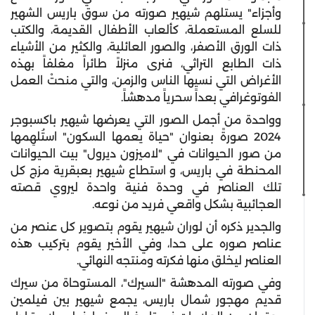
وأجزاء" يستلهم شيهير صورته من سوق باريس الشهير
للسلع المستعملة، كألعاب الأطفال القديمة، والكتب
ذات الورق الأصفر، والصور العائلية، والكثير من الأشياء
ذات الطابع التراثي، فنرى منزلاً طائراً مغلفاً بهذه
الأغراض التي نسيها الناس والزمن، والتي منحتْ العمل
الفوتوغرافي بعداً سحرياً مدهشاً.
وواحدة من أجمل الصور التي يعرضها شيهير باكسبوجر
2024 صورةً بعنوان "حياة يعمها السكون" استُلهِمها
من صور الحيوانات في "لاميزون ديرول" بيت الحيوانات
المحنطة في باريس، و استطاع شيهير بعبقرية مزج كل
تلك العناصر في وحدة فنية واحدة ليروي قصته
العجائبية بشكل واقعي فريد من نوعه.
والجدير ذكره أن لوران شيهير يقوم بتصوير كل عنصر من
عناصر صوره على حدا، وفي الأخير يقوم بتركيب هذه
العناصر ليخلق منها فكرته ومنتجه النهائي.
وفي صورته المدهشة "السيرك"، المستوحاة من سيرك
قديم مهجور شمال باريس، يجمع شيهير بين فيلمين