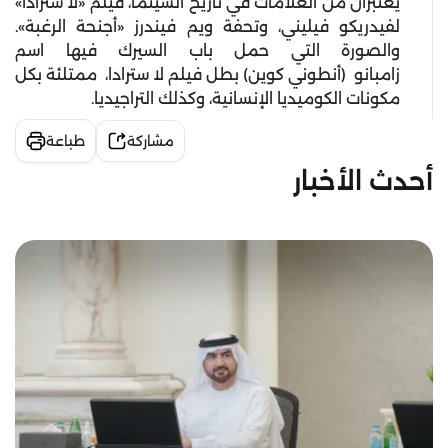
يعتبران من العلامات في تاريخ السينما، فيلم «لا سترادا»
لفيدريكو فيليني، وتحفة ويم فيندرز «أجنحة الرغبة».
والصورة التي حمل باب السيرك فيها اسم
زامبانو (أنطوني كوين) بطل فيلم لا سترادا، ممتلئة بكل
مكونات الكوميديا الإنسانية، وكذلك التراجيديا.
مشاركة
طباعة
أحدث الأخبار