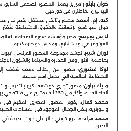
خوان بابلو راميريز
: يعمل المصور الصحفي السابق من 
الإيرانيين القاطنين في خور دبي.
كيه. إم. أسعد
: مصور وثائقي مستقل يقيم في مسق
حول المواضيع الإنسانيّة، والحقوق الاجتماعيّة، وتغيّر ا
لارس بويرينج
: مدير مؤسسة صورة الصحافة العالمية
الفوتوغرافي، واستشاري، ومدرس ذو خبرة كبيرة.
لوران شيير
: تجسّد مجموعة المصور الفرنسي "بيوت ط
بعاصمة الأنوار وفن العمارة والسينما والشؤون الاجتما
لوكا ڤينتوري
: مصور من إيطاليا دفعه شغفه إلى ت
الاحتفالية العالمية التي تحمل اسم مدينته.
مايك براون
: مصور تجاري ذو شغف كبير بالتدريب وال
أنحاء العالم، وأكثر من 260 ألف متابع على قناته في يوتيوب.
محمد كمال
: يقوم المصور المصري المقيم في 
والبورتريه، بنقل الجمال الموجود في المساحات الطب
محمد مراد:
مصور كويتي حائز على جوائز عديدة في ت
الطيور.