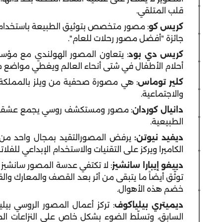
قلب المتلقي.
كريس كو
: مصور متخصص بتوثيق الطبيعة باستخدام
جائزة "أفضل مصور رحلات للعام".
كريس دي بود
أحلام الأطفال في شتى أنحاء العالم ويغطي مواضع مخ
كلير توماس
: هي مصورة صحفية من ويلز بالمملكة ال
والاجتماعية.
دانيال كوردان
: مصور ومستكشف روسي يجمع عشقه لل
الطبيعية.
ديفيد نيوتن:
يرفض المصورالتقيد بمجال واحد من ا
الكاميرا ويركز على التقنيات والاستخدام الإبداعي للفلا
دييغو إيبارا سانشيز
: لا تكتفي عدسة المصور سانشيز
توثّق أيضاً ما يتبقى من أثر بعد القصف والمعارك و
خضم هذه الأهوال.
ديميتري بيلياكوف
: تركز أعمال المصور الروسي بي
السابق، وتسلّط الضوء بشكل خاص على النزاعات الم