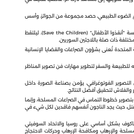
 الضوء الطبيعي، حصد مجموعة من الجوائز، وأسس
: يتعاون المصور الهولندي مع مؤسسة "أنقذوا الأطفال" (Save the Children)، ليلتقط
تلفة ذات صلة باللاجئين السوريين.
متحدة تُعنى بشؤون الصراعات والقضايا الإنسانية
طبيعة والسفر لتطوير مهارات فن تصوير المناظر
لتصوير الفوتوغرافي، يؤمن بصناعة الصورة داخل
تر والفلاش لتحقيق أفضل النتائج.
 بتصوير خطوط التماس في الصراعات المسلحة، وإنما
القتل، حيث يجد الناجون أنفسهم فاقدين لكل شيء في
لياكوف بشكل أساسي على روسيا والاتحاد السوفيتي
سلحة والإرهاب ومكافحة الإرهاب وحركات الاحتجاج