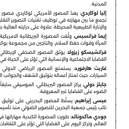
المدنية.
إليا لوكاردي
: يعدّ المصور الأمريكي لوكاردي مصور 
تجمع ما بين مهارته في توظيف تقنيات التصوير التقليد
والإنارة الطبيعية المحيطة، علاوة على درايته العالية 
إيما فرانسيس
: وثّقت المصورة البريطانية الامريك
المرأة وقوات حفظ السلام، والناجين من مجموعة بوكو 
فرانشيسكو زيزولا
: يوثق المصور الصحفي الإيطالي ا
القضايا الاجتماعية والإنسانية التي تؤثر على الحياة في 
غاريث هارفورد
: يستمتع المصور الرياضي الدولي
السيارات، حيث تمتاز أعماله بتوثيق الشغف والجوانب ا
جايلز دولي
: يركز المصور البريطاني، الموسيقي سابقاً
الضوء على القضايا غير المعروفة.
عيسى إبراهيم
: يسلّط المصور البحريني على توثيق حي
نائب رئيس جمعية البحرين للتصوير الضوئي منذ تأسيسها عا
جودي ماكدونالد
: طورت المصورة الكندية مهاراتها في
العالم، وتركز اليوم على القضايا التي تؤثر على الثقافات 