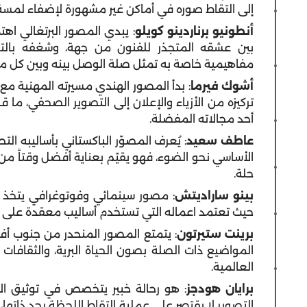
إلى التقاط صوره في أماكن غير مشهورة لإضفاء لم
أنطونيو برناردينو كويلو
: يبدي المصور البرتغالي اهت
بين عشقه المتجذر للفنون من جهة، وشغفه بالتص
مفاهيمية خاصة به تمثل صلة الوصل بينه وبين كل ما ي
أشوك فيرما
تركيزه من الأزياء والإعلان إلى التصوير الصحفي، ما ق
أحد مجالاته المفضلة.
عاطف سعيد
: يُعرف المصوّر الباكستاني بأساليبه ا
الأساسي نحو الضوء، فهو يقيّم بعناية أفضل وقتاً من
حلة.
بينو ساراديتش
: مصور سينمائي وفوتوغرافي يتخذ م
حيث تعتمد اعماله التي تستخدم أساليب معقدة على تقن
برينت ستيرتون
: يتمتع المصور المنحدر من جنوب أفري
المواضيع ذات الصلة بصون الحياة البرية، والثقافات 
العالمية.
برايان هودجز
: هو رحالة خبير يتخصص في توثيق ال
التصوير لا يقتصر على عملية التقاط اللحظة بحد ذاتها، و