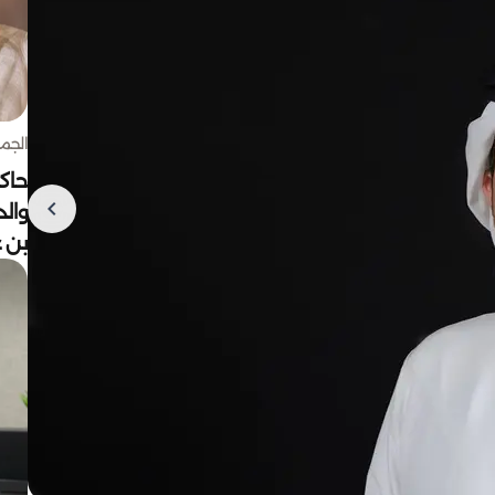
الجمعة 7 أغ
حاكم
وال
بن ع