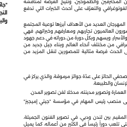
 المحترفين والطموحين، ونتيح الفرصة لمناقشة
"جائ
الفوتوغرافي والتعرّف على أحدث الخبرات التي تدفع
التج
وال
المهرجان العديد من الأهداف أبرزها توعية المجتمع
صورون العالميون تجاربهم ومعارفهم وخبراتهم، فهي
ت والأسرار، ويسهم وبكلّ دورة من دوراته في دعم جهود
رافي من مختلف أنحاء العالم وبناء جيل جديد من
قى الحدث فرصة مثالية للمصورين لنقل المزيد من
لصحفي الحائز على عدّة جوائز مرموقة، والذي يركز في
لإنسان والطبيعة.
العمارة وتصوير مدينته، مدخلا لفن تصوير المدن.
لى منصب رئيس المهام في مؤسسة "جيتي إميجيز"
المقيم بين لندن ودبي، في تصوير الفنون الجميلة،
 تلعب دوراً رئيساً في الكثير من أعماله، كما يميل