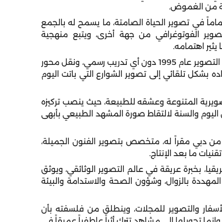
سة من الغموض.
ماماً في تصوير الحياة الصامتة، ما يسمح له بالجمع
وير الفوتوغرافي من جهة أخرى، ويتبع منهجية
ثير اهتمامه.
: بدأ المصور الهندي مسيرته المهنية مع التصوير عام 1995 دون أي تدريب رسمي، ونقل محور
اده بشكل تلقائي إلى تصوير الشوارع التي باتت اليوم
لتصويرية المتنوعة وعشقه للطبيعة، حيث ينصب تركيزه
 اليوم والسنة لالتقاط صورة المشهد الطبيعي بأبهى
ن دبي مقراً له، متخصص بتصوير الفنون الجميلة،
يات ما بعد الإنتاج.
قيا، بخبرة عريقة في عالم التصوير الوثائقي، ويوثق
المهددة بالزوال، وشؤون الصحة والاستدامة والبيئة
أسفار والتصوير للمجلات، وينطلق من فلسفته بأن
إنما تحويلها إلى مشاهد تترك أثراً عاطفياً عميقاً في