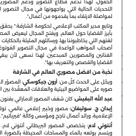
الحقول، لهذا ندعم قطاع التصوير ودعم المصورين
التحديات الحالية التي يواجهونها في مجال التصوير 
لمواصلة الارتقاء بما يقدموه من أعمال".
وتابع مدير المكتب الإعلامي لحكومة الشارقة:" يحقق 
بأبرز القضايا حول العالم، ويفتح المجال ليعرض الم
لغتهم التي يخاطبوننا بها، ورسائلهم المليئة بالحكايا
أصحاب المواهب الواعدة في مجال التصوير الفوتوغ
الفنانين والمصورين المبدعين، لهذا نسعى لأن يب
القضايا والقصص والتعريف بها".
نخبة من
افضل
مصوري العالم في الشارقة
ويحّل على الحدث كلّ من:
آرون جيكوسكي
: المصوّر ا
صوره على المواضيع البيئية والعلاقات المعقّدة بين ا
عبد الله البقيش
: كان شغف المصور الاماراتي بفنون 
إيدان ج. سوليفان
:
مصور وخبير إعلامي عالمي، تو
الإعلامية، ورائد أعمال ناجح ومؤسس وكالة "فيرباتيم".
أنتوني لام
: يتخصص المصور البريطاني أنتوني لام، 
ويتسم بولعه بالماء والمساحات المحيطة بالصورة التي