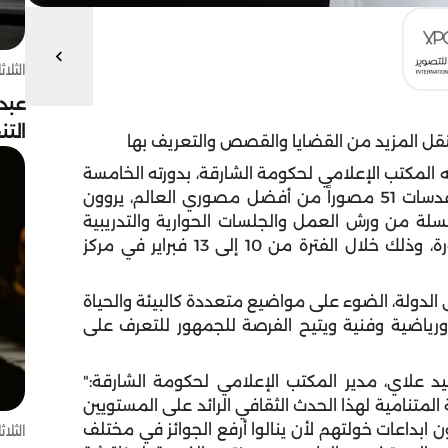
الثلاثاء 4 أغسط
عبد
الت
قل المزيد من القضايا والقصص والتعريف بها
 المكتب الإعلامي لحكومة الشارقة، بدورته الخامسة
هذا العام الباب للتعرّف على إبداعات بصرية نقلتها عدسات 51 مصوراً من أفضل مصوري العالم، يروون
قضاياه، ويقدمون على مدار 4 أيام سلسلة من ورش العمل والجلسات الحوارية والتدريبية
تتطرق لأسس التصوير ومهاراته وتقنيات فنون الصورة، وذلك خلال الفترة من 10 إلى 13 فبراير في مركز
لدولة، الضوء على مواضيع متعددة كالبيئة والحياة
 ورياضية وفنية ويتيح الفرصة للجمهور للتعرف على
 علاي، مدير المكتب الإعلامي لحكومة الشارقة:"
لمتنامية لهذا الحدث الثقافي الرائد على المستويين
 العام يشاركنا 51 مصوراً يملكون ابداعات خولتهم لأن ينالوا أرفع الجوائز في مختلف
الثلاثاء 4 أغسط