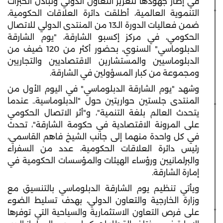
في إطار جهودها لتعزيز التعاون الدولي وتبادل الخبرات
التنموية العالمية، أطلقت دائرة العلاقات الحكومية،
ضمن فعاليات الدورة الـ13 من المنتدى الدولي للاتصال
الحكومي، في مركز إكسبو الشارقة، "يوم الشارقة
الدبلوماسي" السنوي، بحضور أكثر من 120 ضيف من
الدبلوماسيين والمستشارين الاقتصاديين والتجاريين
ومجموعة من كبار المسؤولين في الشارقة.
وشهد "يوم الشارقة الدبلوماسي" في اليوم الأول من
المنتدى جلستين حواريتين حول "الدبلوماسية.. عندما
يتحدث العالم بلغة التنمية"، و"أثر الاتصال الحكومي
على المرونة الاقتصادية في حكومة الشارقة"، تحدث
في كل واحدة منهما إلى جانب الشيخ فاهم القاسمي،
رئيس دائرة العلاقات الحكومية، عدد من السفراء
والبرلمانيين ورؤساء الهيئات والمؤسسات الحكومية في
إمارة الشارقة.
ويأتي تنظيم يوم الشارقة الدبلوماسي بالتنسيق مع
وزارة الخارجية والتعاون الدولي، بهدف تسليط الضوء
على فرص التعاون الاستثمارية والسياحية التي توفرها