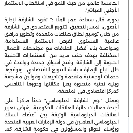
الخامسة عالمياً من حيث النمو في استقطاب الاستثمار
الأجنبي المباشر".
بدوره، قال سعادة عمر الملّا :" تقود اﻟﺸﺎرﻗﺔ لإدارة
الأصول، اﻟﻤﺴﺎر ﻟﺘﺤﻘﻴﻖ اﻟﺘﻨﻮﻳﻊ اﻻﻗﺘﺼﺎدي في الشارقة
ﻣﻦ ﺧﻼل ﺗﻮﺳﻴﻊ ﻧﻄﺎق ﺻﻨﺎﻋﺎت ﻣﺘﻌﺪدة وﺗﻄﻮﻳﺮ ﻣﺮاﻓﻖ
ﻋﺎﻟﻤﻴﺔ اﻟﻤﺴﺘﻮى ﻟﻔﺮص اﻻﺳﺘﺜﻤﺎر اﻟﻤﺴﺘﺪاﻣﺔ،
ومواصلة بناء أفضل العلاقات مع مجتمعات الأعمال
المختلفة بهدف جذب مزيد من الاستثمارات الأجنبية
الحيوية إلى الشارقة، وفتح أسواق جديدة وواعدة في
ظل اتباع الإمارة سياسة التنويع الاقتصادي وتوفيرها
خدمات لوجستية متقدمة وتشريعات وقوانين مشجعة
وبنية تحتية متطورة يعزز مكانتها ودورها التنافسي
كمركز اقتصادي في المنطقة.
ويمثل "يوم الشارقة الدبلوماسي" حدثاً مركزياً على
أجندة فعاليات دائرة العلاقات الحكومية، بغرض تعزيز
العلاقات الدبلوماسية الوثيقة بين أعضاء السلك
الدبلوماسي العاملين في دولة الإمارات العربية المتحدة
ورؤساء الدوائر والمسؤولين في حكومة الشارقة. كما