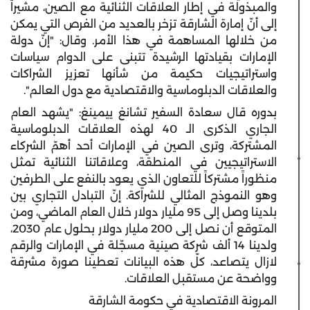
والمبذولة في إطار العلاقات الثنائية مع الصين، مشيراً
إلى أنّ إمارة الشارقة تزخر بالعديد من الفرص التي يمكن
من خلالها المساهمة في هذا الأمر. وقال: "إنّ دولة
الإمارات بقيادتها الرشيدة تتبنى على الدوام سياسات
واستراتيجيات حكيمة من شأنها تعزيز الشراكات
والعلاقات الدبلوماسية والاقتصادية مع دول العالم".
بدوره قال سعادة السفير تشانغ ييمينغ: "يشهد العام
الجاري الذكرى الـ 40 لهذه العلاقات الدبلوماسية
المشتركة، وترى الصين في الإمارات أحد أهمّ الشركاء
الاستراتيجيين في المنطقة، وعلاقاتنا الثنائية تمثل
منظوراً مشتركاً للتعاون الذي يعود بالنفع على الطرفين
وهو النموذج المثالي للشراكة. إنّ التبادل التجاري بين
بلدينا وصل إلى 95 مليار دولار خلال العام الماضي، ومن
المتوقع أن نصل إلى 200 مليار دولار بحلول عام 2030،
ولدينا 14 ألف شركة صينية مسجّلة في الإمارات والرقم
لازال يتصاعد، كلّ هذه البيانات تعطينا صورة مشرقة
وواضحة عن مستقبل العلاقات.
المرونة الاقتصادية في حكومة الشارقة