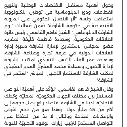
وحول أهمية مستقبل الاقتصادات الوطنية وتنويع
القطاعات، ودور الدبلوماسية في توطين التكنولوجيا،
استضافت جلسة "أثر الاتصال الحكومي على المرونة
الاقتصادية في حكومة الشارقة" ضمن فعاليات "يوم
الشارقة الدبلوماسي" الشيخ فاهم القاسمي، رئيس دائرة
العلاقات الحكومية، وسعادة فاطمة خليفة المقرب،
عضو المجلس الاستشاري لإمارة الشارقة مديرة إدارة
العلاقات الدولية في غرفة تجارة وصناعة الشارقة،
وسعادة عمر الملا، الرئيس التنفيذي لمكتب الشارقة
لإدارة الأصول، وسعادة محمد المشرخ، المدير التنفيذي
لمكتب الشارقة للاستثمار الأجنبي المباشر
"استثمر في
الشارقة".
وقال الشيخ فاهم القاسمي: "نؤكّد على أهميّة التواصل
المستمرّ بين مختلف الجهات الحكوميّة المحليّة وكذلك
الاتحاديّة، لدينا في الشارقة اقتصاد رائع يصل حجمه إلى
أكثر من 45 مليار دولار، وهذا يعزز من حجم الفرص
والإمكانات المتاحة وبالتالي لا بدّ من الحفاظ على
التواصل المستمرّ لترتيب زيارات الوفود الأجنبيّة للدولة