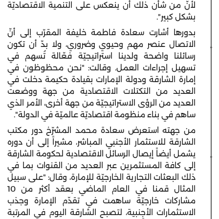
لأنّ من شأن ذلك أن ينعكس على التنمية الاقتصاديّة
بشكل كبير".
بدورها أشارت سعادة فاطمة خليفة المقرّب إلى أنّ
الاتصال عنصر مهم وحيوي وضروري، ولا بدّ أن تكون
رسائلنا واضحة ولدينا استراتيجيّة فعّالة تُسهم في
تسهيل إجراءات العمل. وقالت: "نحن محظوظون في
إمارة الشارقة ودولة الإمارات بقيادة حكيمة دخلت في
العديد من التكتلات الاقتصادية من جهة ووضعت
العديد من الرؤى الاستراتيجيّة من جهة أخرى، الأمر الذي
ساهم في بناء منظومة اقتصاديّة عالميّة في الدولة".
من جهته استعرض سعادة محمد المشرّخ دور مكتب
الشارقة للاستثمار الأجنبي المباشر، مشيراً إلى أن دوره
يشمل أيضاً إيصال الرسائل الاقتصادية لحكومة الشارقة
إلى كافة المستثمرين عبر العديد من القنوات بما في
ذلك البعثات التجارية الخارجيّة للإمارة، وقال: "على سبيل
المثال قمنا في العام الماضي بعقد أكثر من 10
مشاركات خارجيّة ساهمت في تقدّم الإمارة وجذب
الاستثمارات الأجنبية، لتصبح الشارقة اليوم في المرتبة