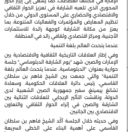
الإمارة في مختلف القطاعات، كما يسعى إلى إبراز الدور
المحوري الذي تلعبه الشارقة في تعزيز الحوار الثقافي
والاقتصادي والحضاري على المستوى الدولي من خلال
تنظيم المعارض والمؤتمرات والفعاليات المتنوعة، بما
يعزز من مكانة الشارقة كوجهة رائدة للاستثمارات
الأجنبية، ومركز اقتصادي وثقافي رائد في المنطقة.
عندما يتحدث العالم بلغة التنمية
وفي إطار العلاقات التاريخية الثقافية والاقتصادية بين
الإمارات والصين، شهد "يوم الشارقة الدبلوماسي" جلسة
حوارية بعنوان: "الدبلوماسية.. عندما يتحدث العالم بلغة
التنمية" والتي جمعت بين الشيخ فاهم بن سلطان
القاسمي، رئيس دائرة العلاقات الحكومية، وسعادة
تشانغ ييمينغ، سفير جمهورية الصين الشعبية لدى
الدولة، وناقشت التأثير الإيجابي للعلاقات الثنائية بين
الشارقة والصين في إثراء الحوار الثقافي والتعاون
الاقتصادي بين الجانبين.
وفي حديثه خلال الجلسة أكّد الشيخ فاهم بن سلطان
القاسمي على أهمية البناء على الخطى السريعة