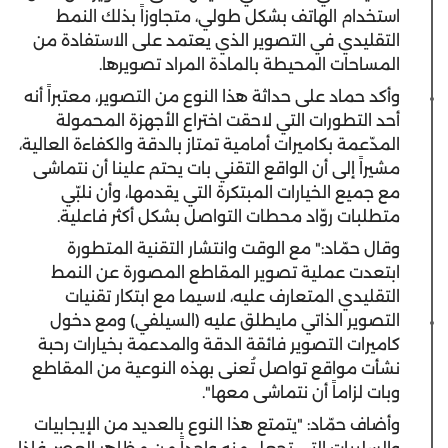
استخدام الهاتف بشكل طولي، متجاوزاً بذلك النمط
التقليدي في التصوير الذي يعتمد على الاستفادة من
المساحات المحيطة بالمادة المراد تصويرها.
وأكد حماد على حداثة هذا النوع من التصوير، معتبراً أنه
أحد التطورات التي لاحقت اختراع الأجهزة المحمولة
المدّعمة بكاميرات أمامية تمتاز بالدقة والكفاءة العالية،
مشيراً إلى أن الواقع التقني بات يحتم علينا أن نتماشى
مع جميع الخيارات المبتكرة التي يقدمها، وأن نلبّي
متطلبات روّاد محطات التواصل بشكل أكثر فاعلية.
وقال حمّاد:" مع الوقت وانتشار التقنية المتطورة
ابتعدت عملية تصوير المقاطع المصورة عن النمط
التقليدي المتعارف عليه، لاسيما مع ابتكار تقنيات
التصوير الذاتي مايطلق عليه (السيلفي) ومع دخول
كاميرات التصوير فائقة الدقة والمدعمة بخيارات رحبة
نشأت مواقع تواصل تُعنى بهذه النوعية من المقاطع
وبات لزاماً أن نتماشى معها".
وأضاف حمّاد: "يتمتع هذا النوع بالعديد من الإيجابيات