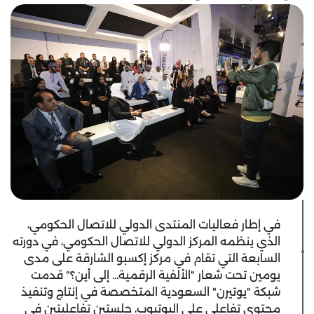
في إطار فعاليات المنتدى الدولي للاتصال الحكومي،
الذي ينظمه المركز الدولي للاتصال الحكومي، في دورته
السابعة التي تقام في مركز إكسبو الشارقة على مدى
يومين تحت شعار "الألفية الرقمية... إلى أين؟" قدمت
شبكة "يوتيرن" السعودية المتخصصة في إنتاج وتنفيذ
محتوى تفاعلي على اليوتيوب، جلستين تفاعليتين في