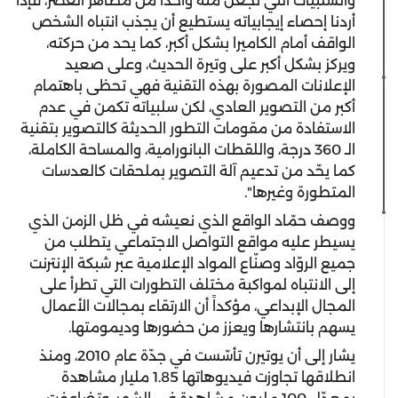
والسلبيات التي تجعل منه واحداً من مظاهر العصر، فإذا
أردنا إحصاء إيجابياته يستطيع أن يجذب انتباه الشخص
الواقف أمام الكاميرا بشكل أكبر، كما يحد من حركته،
ويركز بشكل أكبر على وتيرة الحديث، وعلى صعيد
الإعلانات المصورة بهذه التقنية فهي تحظى باهتمام
أكبر من التصوير العادي، لكن سلبياته تكمن في عدم
الاستفادة من مقومات التطور الحديثة كالتصوير بتقنية
الـ 360 درجة، واللقطات البانورامية، والمساحة الكاملة،
كما يحّد من تدعيم آلة التصوير بملحقات كالعدسات
المتطورة وغيرها".
ووصف حمّاد الواقع الذي نعيشه في ظل الزمن الذي
يسيطر عليه مواقع التواصل الاجتماعي يتطلب من
جميع الروّاد وصنّاع المواد الإعلامية عبر شبكة الإنترنت
إلى الانتباه لمواكبة مختلف التطورات التي تطرأ على
المجال الإبداعي، مؤكداً أن الارتقاء بمجالات الأعمال
يسهم بانتشارها ويعزز من حضورها وديمومتها.
يشار إلى أن يوتيرن تأسّست في جدّة عام 2010، ومنذ
انطلاقها تجاوزت فيديوهاتها 1.85 مليار مشاهدة