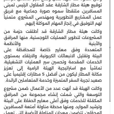
توقيع هيئة مطار الشارقة عقد المقاول الرئيس لمبنى
المسافرين، ملتقطاً سموه صورة جماعية مع فريق
عمل المشاريع التطويرية ومهندسي المشروع، متمنياً
لهم التوفيق في إنجاز المهام الموكلة إليهم.
وكانت هيئة مطار الشارقة قد أطلقت حزمة من
المشروعات لتطوير العمليات اللوجستية، منها المرافق
والأبنية والأنظمة
المتعددة وفق معايير خاصة للمحافظة على
البيئة وتقليل الانبعاثات الكربونية، والارتقاء بمستوى
الخدمات المقدمة وتحسين سير العمليات التشغيلية،
تماشياً مع استراتيجية الهيئة الرامية إلى تعزيز
مكانة المطار ليكون من أفضل 5 مطارات إقليمياً على
صعيد تجربة السفر المتميزة وخدمة المتعاملين الرائدة.
وكانت الهيئة قد أنهت عدد من الأعمال ضمن مشروع
التوسعة والتي شملت إنشاء مجموعة من المرافق
المكمّلة للخدمات وفق أعلى معايير الحفاظ على البيئة
وترشيد الموارد، ومنها محطة مناولة أمتعة المسافرين
المحوّلين، تتضمن معدات المناولة الأرضية التي تعمل