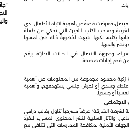
"جائ
يات
.
التج
وال
د فيصل، ف
عرض
ت قصةً عن أهمية انتباه الأطفال لدى
لغريبة وصاحب الكلب الشرير
"
، التي تحكي عن طفلة
ا بكلبه، لكنها انتبهت لخطورة ذلك حين لمسها
تخبر والديها
.
رباء، وضرورة الاتصال في الحالات الطارئة برقم
لمن قدم إجابات صحيحة
.
ة زكية محمود مجموعة من المعلومات عن أهمية
اعتداء جسدي أو تحرش جنسي يستهدفهم، وأهمية
سياً أو جسدياً
.
الاجتماعي
مة لشرطة الشارقة
"
عرضاً مسرحياً تناول بقالب درامي
اعي، والآثار السلبية لنشر المحتوى المسيء للفرد
لجهات الأمنية لمكافحة الممارسات التي تتنافى مع