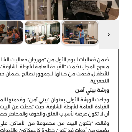
ضمن فعاليات اليوم الأول من "مهرجان فعاليات الشار
مسرح المجاز، نظمت "القيادة العامة لشرطة الشارقة
للأطفال، قدمت من خلالها للجمهور نصائح لضمان حماي
التحفيزية.
ورشة بيتي آمن
وجاءت الورشة الأولى بعنوان
"
بيتي آمن
"
، وقدمتها ال
القيادة العامة لشرطة الشارقة، حيث تحدثت عن البيت 
أن لا تكون عرضة لأسباب القلق والخوف والمخاطر خص
وقالت
: "
يتكون البيت من مجموعة من الأماكن، على ال
يضمه من أدوات قد تكون خطيرة كالسكاكين والأدوات ال