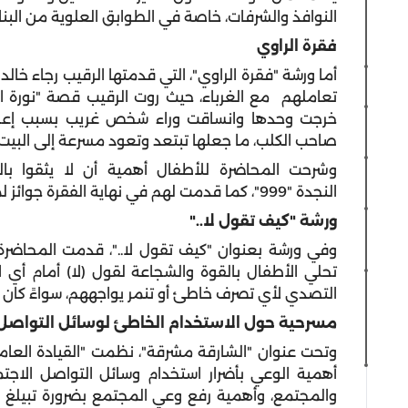
النوافذ والشرفات، خاصة في الطوابق العلوية من البنا
فقرة الراوي
أما ورشة
"
فقرة الراوي
"
، التي قدمتها الرقيب رجاء خال
تعاملهم مع الغرباء، حيث روت الرقيب قصة
"
نورة ا
خرجت وحدها وانساقت وراء شخص غريب بسبب إعجابه
صاحب الكلب، ما جعلها تبتعد وتعود مسرعة إلى البيت و
وشرحت المحاضرة للأطفال أهمية أن لا يثقوا بالغ
النجدة
"999"
، كما قدمت لهم في نهاية الفقرة جوائز 
ورشة
"
كيف تقول لا
.."
وفي ورشة بعنوان
"
كيف تقول لا
.."
، قدمت المحاضر
تحلي الأطفال بالقوة والشجاعة لقول
(
لا
)
أمام أي 
التصدي لأي تصرف خاطئ أو تنمر يواجههم، سواءً كان نف
مسرحية حول الاستخدام الخاطئ لوسائل التواصل 
وتحت عنوان
"
الشارقة مشرقة
"
، نظمت
"
القيادة العا
أهمية الوعي بأضرار استخدام وسائل التواصل الاجتم
والمجتمع، وأهمية رفع وعي المجتمع بضرورة تبيلغ ا