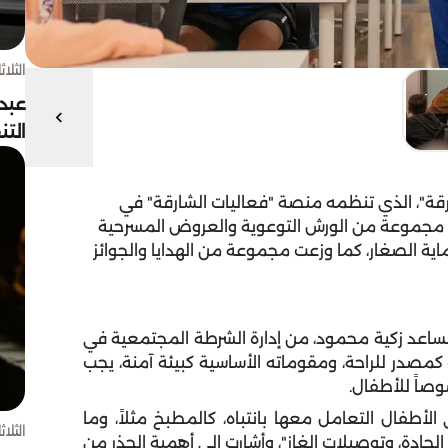
الثلاثاء 4 أغسط
عبد
الت
قة"، الذي تنظمه منصة "فعاليات الشارقة" في
"، مجموعة من الورش التوعوية والعروض المسرحية
ة الصغار، كما وزعت مجموعة من الهدايا والجوائز
مساعد زكية محمود، من إدارة الشرطة المجتمعية في
كمصدر للراحة، ومقوماته الأساسية كبيئة آمنة، يجب
وصاً للأطفال
.
أطفال التعامل معها بانتباه، كالمطبخ مثلاً، وما
الثلاثاء 4 أغسط
حادة، وتوصيلات الغاز
"
، وأشارت إلى أهمية الحذر من