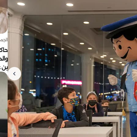
الجمعة 7 أغ
حاكم
وال
بن ع