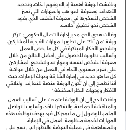
وناقشت الورشة أهمية إدراك وفهم الذات، وتحديد
الأهداف، ومعرفة المواهب والمهارات التي تميز
الشخص لتسخيرها في معرفة الشغف الذي يقود
الشخص نحو تحقيق أحلامه.
وقالت هدى الدح، مدير إدارة الاتصال الحكومي: "تركز
ورشة "من أنا؟" على تطوير المهارات الفردية للمشاركين،
وتشجيع الأفكار المبتكرة في كل ما يخص العمل
وأساليب تطويره للحصول على أفضل النتائج من خلال
معرفة الشخص لنفسه ومهاراته، ولتشجيع المشاركين
على تعزيز مستوى الأداء في العمل من خلال مواكبة
كل ما هو جديد في إمارة الشارقة ودولة الإمارات، حيث
أننا نطمح إلى أن تكون الورشة منصة للتعارف، ولتلاقي
الأفكار ووجهات النظر المختلفة."
ولفتت الدح إلى أن الورشة اعتمدت على أساليب العمل
والمناقشة الجماعية، والتفكير الناقد، وأسلوب التواصل
المثمر، للوصول إلى ما يميز كل فرد بهدف توظيف هذه
المهارات لخدمة منظومة العمل في الإمارة،
وللمساهمة في عملية النهضة والتطور التي تسير على