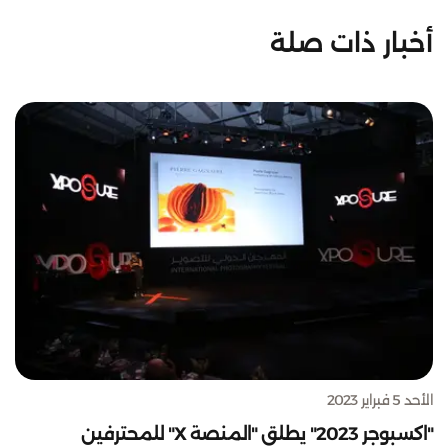
أخبار ذات صلة
الأحد 5 فبراير 2023
"اكسبوجر 2023" يطلق "المنصة X" للمحترفين