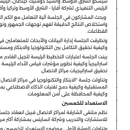
سيسكو الشرق الأوسط، والسيد دومنيك كيناغان، الرئيس
الرئيس التنفيذي لشركة أفايا – الشرق الأوسط وتركيا وأف
وبحث المشاركون في الجلسة آلية التعامل مع الكم اله
واستخلاص النتائج الدقيقة لفهم توجهات الجمهور وتو
القطاعات.
وتطرقت الجلسة إدارة البيانات والأبحاث للمتعاملين ف
وكيفية تحقيق التكامل بين التكنولوجيا والابتكار ومست
بينت الجلسة اعتبارات التخطيط الرئيسة للجيل القادم 
استراتيجياً وكيفية تطوير مؤشرات قياس الأداء الرئيسة
تحقيق استراتيجيات مراكز الاتصال.
وتناولت جلسة "الابتكار والتكنولوجيا في مراكز الاتصال"
المستقبلية وكيفية دمج تقنيات الذكاء الاصطناعي بمرا
وكيفية المحافظة على أمن المعلومات.
الاستعداد للخمسين
نظم ملتقى الشارقة لمراكز الاتصال قبيل انعقاد جلسات
للاستشارات والتدريب وشركة انسايتس بمشاركة أكثر من 100 مشارك من العاملين بمراكز الاتصا
وتناولت الورشة الأولى موضوع الاستعداد للخمسين وفق