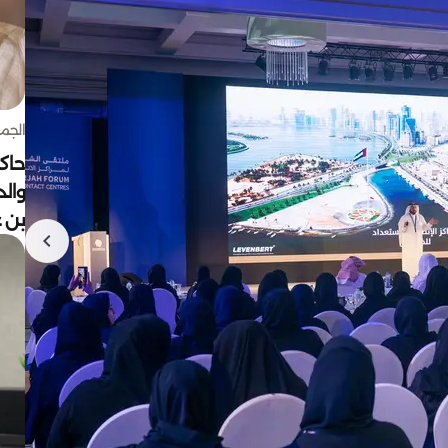
الجمعة 7 أغ
حاكم
وال
بن ع