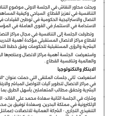
وبحثت محاور النقاش في الجلسة الاولى موضوع التنافس
التنافسية في تعزيز القطاع السياحي وكيفية المساهمة
التصال والاستراتيجية الحكومية في توطين القيادات ف
الاستدامة في الاستثمار في القوى العاملة في المؤسسة
وتطرقت الجلسة إلى التنافسية في مجال مراكز التص
لقطاع مراكز الاتصال المستقبلي مؤكدة أهمية التدريب 
البشرية والرؤى المستقبلية للحكومات وفق خطط التدر
واستعرضت الجلسة أهمية مراكز الاتصال وعناصرها الرئ
والعالمية وتنافسية القطاع .
الابتكار والتكنولوجيا
استعرضت ثاني جلسات الملتقى التي حملت عنوان "الابتكا
في مراكز الاتصال لتطوير آليات التواصل المباشر والارت
البشرية وتحقق مطالب المتعاملين بأسهل الطرق بما ي
وشارك في الجلسة الثانية سعادة محمد علي القائد- ال
الإلكترونية في مملكة البحرين، وسعادة توفيق بن مح
التنفيذي التجاري - الشركة العمانية للاتصالات (عمانتل