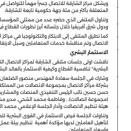
ويشكل مركز الشارقة للاتصال جسراً مهماً للتواصل في 
المتعلقة بأكثر من مئة جهة حكومية تابعة للشارقة.
وتناول الملتقى الذي حضره عدد من ممثلي المؤسسات
ودول شرق أفريقيا خلال جلساته أبرز تطورات القطاع ف
كما تطرق الملتقى إلى الابتكار والتكنولوجيا في مراكز 
الاتصال وتم مناقشة خدمات المتعاملين وسبل الارتقا
الاستثمار البشري
ناقشت اولى جلسات ملتقى الشارقة لمراكز الاتصال الت
البشرية" تنافسية القطاع وكيفية الاستثمار بالعائد الب
وشارك في الجلسة سعادة المهندس منصور الضلعان، نائ
بشركة مراكز الاتصال بمجموعة الاتصالات من المملكة 
حسن حسين نائب الرئيس التنفيذي المنصات والمشاريع،
(مجموعة اتصالات)، ، وفاطمة محمد الشحي، مدير مشاري
هيئة تنظيم الاتصالات وأدار الجلسة الإعلامي محمد ال
وتناولت الجلسة فرص الاستثمار في القوى البشرية للمع
لتأهيل العاملين لديها مؤكدة أهمية تنظيم بيئة عمل
وإسعاد المتعاملين.