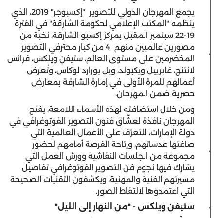
يجمع المهرجان الدولي للتصوير "إكسبوجر" 2019، الذي
ينظمه "المكتب الإعلامي لحكومة الشارقة" في الفترة
19-22 سبتمبر المقبل بمركز إكسبو الشارقة، نخبة من
مصورين عالميين منهم 4 من كبار محترفي التصوير
المخضرمين على مستوى العالم، ستيفن ويلكس، فرانس
لانتنج، غابرييل ويكبولد، ويل بورارد لوكاس، وتُعرض
أعمالهم للمرة الأولى في إمارة الشارقة بمعارض
حصرية ضمن المهرجان.
ومن خلال استضافته لهذه الأسماء اللامعة، يفتح
المهرجان نافذة لعشّاق فنون التصوير الفوتوغرافي في
دولة الإمارات، للتعرّف على الأعمال العالمية التي
صاغتها عدساتهم، وإتاحة الفرصة أمامهم لحضور
مجموعة من الجلسات النقاشية وورش العمل التي
يشارك فيها نجوم فن التصوير الفوتوغرافي تفاصيل
مسيرتهم الفنية والمهنية، ويكشفون التقنيات الصحيحة
التي اعتمدوها لالتقاط الصور.
ستيفن ويلكس - "من النهار إلى الليل"