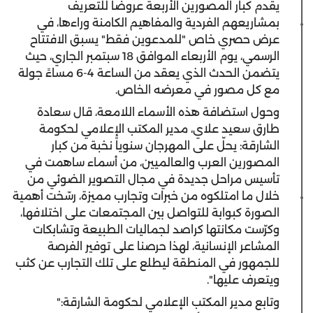
يقدم كبار المصورين الأربعة عروضاً للتعريف
بمشاريعهم الفردية والمفاهيم الكامنة وراءها، في
عرض حصري خاص "للمدعوين فقط" يسبق الافتتاح
الرسمي، يوم الأربعاء الموافق 18 سبتمبر الجاري، حيث
يتضمن الحدث الذي يعقد من الساعة 4-6 مساءً جولة
مع كل مصور في معرضه الخاص.
وحول استضافة هذه الأسماء اللامعة، قال سعادة
طارق سعيد علاي، مدير المكتب الإعلامي لحكومة
الشارقة: يحلّ على المهرجان سنوياً نخبة من كبار
المصورين العرب والعالميين، من أسماء ساهمت في
تأسيس مراحل جديدة في مجال التصوير الضوئي من
خلال ما امتلكوه من خبرات وتجارب مميزة، رسّخت أهمية
الصورة كبوابة للتواصل بين المجتمعات على اختلافها،
وكرّست مكانتها كراصد لجماليات الطبيعة وتشابكات
المشاعر الإنسانية، لهذا حرصنا على توفير الفرصة
للجمهور في المنطقة ليطلع على تلك التجارب عن كثب
ويتعرف عليها".
وتابع مدير المكتب الإعلامي لحكومة الشارقة:"