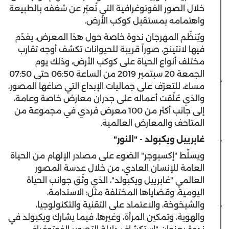
خلال الصور الفوتوغرافية التي تُعبّر عن شغفه بالطبيعة
واهتمامه بمستقبل كوكب الأرض.
ويُنظّم المهرجان ندوة خاصة حول هذا المعرض، يقدّم
فيها لانتينج، صوراً قريبة للحيوانات تكشف أوجه تقارب
مختلف أنواع الحياة على كوكب الأرض، وذلك يوم
الجمعة 20 سبتمبر 2019 من الساعة 06:50 حتى 07:50
مساءً، للتعرّف على جماليات الإبداع التي صاغها المصور،
والذي عُلّقت أعماله على جدران معارض خاصة وعامة،
إلى جانب أكثر من 100 معرض فردي في مجموعة من
المتاحف والمعارض العالمية.
غابرييل ويكبولد - "النور"
ويسلّط "إكسبوجر" الضوء على مصادر الإلهام من الحياة
العامة للإنسان العادي، من خلال عدسة المصور
العالمي "غابرييل ويكبولد"، الذي وثّق جوانب الحياة
اليومية، وقضاياها المختلفة مثل: الاستدامة،
والشيخوخة، والاعتماد على التقنية والتكنولوجيا،
والهوية، وتمكين المرأة، وغيرها، فيما يشارك ويكبولد في