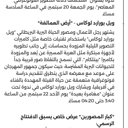
ندوة بعنوان "استكشاف دلالة التصوير الفوتوغرافي
المعاصر"، يوم الجمعة 20 سبتمبر، في الساعة السادسة
مساءً.
ويل بورارد لوكاس - "أرض العمالقة"
يشتهر رجل الأعمال ومصور الحياة البرية البريطاني "ويل
بورارد لوكاس" باستخدام تقنيات خاصة مثل كاميرات
التصوير الليلية المزودة بحساسات، إلى جانب تطويره
لأجهزة مبتكرة مثل العربة المسيرة عن بُعد والمزودة
بكاميرا "بيتلكام"، التي تسمح بالتقاط صور قريبة جداً
للحيوانات البرية المفترسة، حيث سيكون جمهور المهرجان
على موعد مع معرضه الذي يتطرق لتقديم دراسة
فوتوغرافية متعمقة عن حياة الفيلة المهددة بالفناء
في أفريقيا، ويشارك ويل بورارد لوكاس في ندوة تحت
عنوان "مغامرة بعيدة" يوم الأحد 22 سبتمبر، من الساعة
3:40 حتى 04:20 مساءً.
"
كبار المصورين" عرض خاص يسبق الافتتاح
الرسمي
: