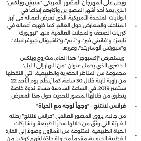
ويحلّ على المهرجان المصّور الأمريكي "ستيفن ويلكس"،
الذي يعدّ أحد أشهر المصورين وأكثرهم إبداعاً في
الولايات المتحدة الأمريكية، الذي تُعرض أعماله في أبرز
المتاحف والمعارض حول العالم، كما ظهرت أعماله في
كبريات الصحف والمجلات العالمية، منها "نيويورك
تايمز"، و"فانيتي فير"، و"تايم"، و"ناشيونال جيوغرافيك"،
و"سبورتس ألوستريتد"، وغيرها.
ويستعرض "إكسبوجر" هذا العام، مشروع ويلكس
الحصري الذي يحمل عنوان "من النهار إلى الليل"،
مجموعة من المناظر الحضرية والطبيعية، التي التقطها
من زاوية ثابتة خلال 30 ساعة، كما يُنظّم يوم الأحد 22
سبتمبر 2019، في الساعة السادسة مساءً، ندوة خاصة
يتطرق من خلالها المصور للحديث حول هذا المعرض.
فرانس لانتنج - "وجهاً لوجه مع الحياة"
من جانبه، يروي المصور العالمي "فرانس لانتنج" رحلته
القاريّة التي وثّق من خلالها سحر الطبيعة، وتشابكات
الحياة الطبيعية المتنوعة من الأمازون وصولاً إلى القارة
القطبية الجنوبية، مقدماً محاولة جادّة لفهم كوكبنا من