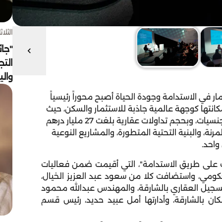
الثلاثاء 4 أغسط
"جائ
التج
وال
ر في الاستدامة وجودة الحياة أصبح محوراً رئيسياً
كانتها كوجهة عالمية جاذبة للاستثمار والسكن، حيث
نجحت في استقطاب أكثر من 6600 مستثمر من 109 جنسيات، وبحجم تداولات عقارية بلغت 27 مليار درهم
ل التشريعات المرنة، والبنية التحتية المتطورة، والمشاريع النوعية
واحد.
 على طريق الاستدامة​​"، التي أقيمت ضمن فعاليات
حكومي، واستضافت كلا من سعود عبد العزيز الخيال،
التسجيل العقاري بالشارقة، والمهندس عبدالله محمود
ان بالشارقة، وأدارتها أمل عبيد حديد، رئيس قسم