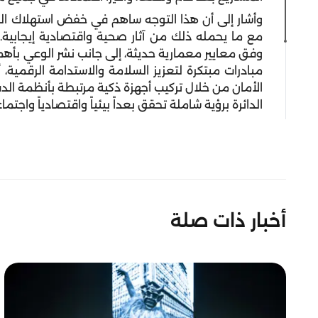
مع ما يحمله ذلك من آثار صحية واقتصادية إيجابية. 
وفق معايير معمارية حديثة، إلى جانب نشر الوعي بأهم
مبادرات مبتكرة لتعزيز السلامة والاستدامة الرقمية،
الأمان من خلال تركيب أجهزة ذكية مرتبطة بأنظمة الدفا
الدائرة برؤية شاملة تحقق بعداً بيئياً واقتصادياً واجتماعي
أخبار ذات صلة