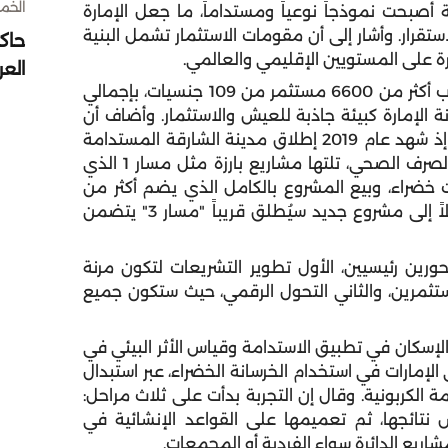
الخميس 30 
 أصبحت نموذجاً نوعياً ومستداماً، ما جعل الإمارة
تقرار. وأشار إلى أن مقومات الاستثمار تشمل البنية
حاك
ارة على المستويين الإقليمي والعالمي.
الع
وأوضح أن النصف الأول من عام 2025 شهد استقطاب أكثر من 6600 مستثمر من 109 جنسيات، بإجمالي
يعكس مكانة الإمارة كبيئة جاذبة للعيش والاستثمار. وأضاف أن
الشارقة تقود توجه المدن المستدامة في المنطقة، إذ شهد عام 2019 إطلاق مدينة الشارقة المستدامة
كنموذج متكامل يعتمد على تقنيات إعادة التدوير والصرف الصحي، تلتها مشاريع بارزة مثل مسار 1 الذي
ات كمساحات خضراء، وبيع المشروع بالكامل الذي يضم أكثر من
1000 وحدة في يوم واحد، ثم مشروع مسار 2، وصولاً إلى مشروع جديد سيُطلق قريباً "مسار 3" يتضمن
رين رئيسيين، الأول تطوير التشريعات لتكون مرنة
ثمرين، والثاني التحول الرقمي، حيث ستكون جميع
لإسكان في تطبيق الاستدامة وقياس الأثر البيئي في
 الإمارات في استخدام الخرسانة الخضراء، عبر استبدال
الكربونية. وقال إن التجربة بدأت على ثلاث مراحل:
تائجها، ثم تعميمها على القواعد الإنشائية في
اريع الدائرة سواء الفردية أو المجمعات.