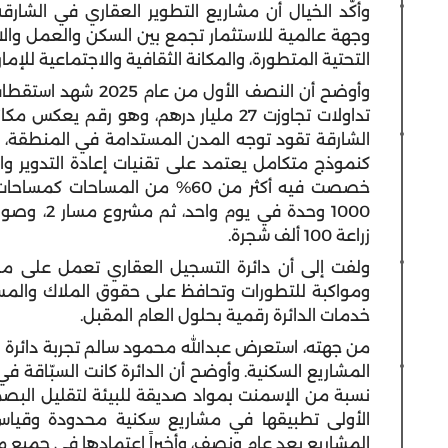
وأكّد الخيال أن مشاريع التطوير العقاري في الشارقة
وجهة عالمية للاستثمار تجمع بين السكن والعمل والاس
التحتية المتطورة، والمكانة الثقافية والاجتماعية للإم
تداولات تجاوزت 27 مليار درهم، وهو رقم 
خصصت فيه أكثر من 60% من المساح
زراعة 100 ألف شجرة.
ولفت إلى أن دائرة التسجيل العقاري تعمل على محو
ومواكبة للتطورات وتحافظ على حقوق الملاك والمست
خدمات الدائرة رقمية بحلول العام المقبل.
من جهته، استعرض عبدالله محمود سالم تجربة دائرة ا
المشاريع السكنية. وأوضح أن الدائرة كانت السبّاقة في
نسبة من الإسمنت بمواد صديقة للبيئة لتقليل البصمة 
الأولى تطبيقها في مشاريع سكنية محدودة وقياس ن
المشاريع بعد عام ونصف، وأخيراً اعتمادها في جميع مش