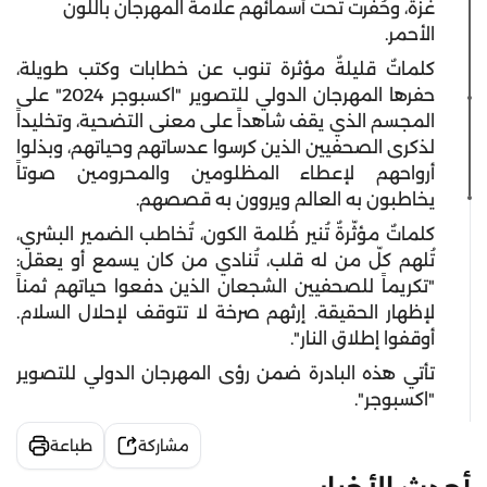
غزة، وحُفرت تحت أسمائهم علامة المهرجان باللون
الأحمر.
كلماتٌ قليلةٌ مؤثرة تنوب عن خطابات وكتب طويلة،
حفرها المهرجان الدولي للتصوير "اكسبوجر 2024" على
المجسم الذي يقف شاهداً على معنى التضحية، وتخليداً
لذكرى الصحفيين الذين كرسوا عدساتهم وحياتهم، وبذلوا
أرواحهم لإعطاء المظلومين والمحرومين صوتاً
يخاطبون به العالم ويروون به قصصهم.
كلماتٌ مؤثّرةٌ تُنير ظُلمة الكون، تُخاطب الضمير البشري،
تُلهم كلّ من له قلب، تُنادي من كان يسمع أو يعقل:
"تكريماً للصحفيين الشجعان الذين دفعوا حياتهم ثمناً
لإظهار الحقيقة. إرثهم صرخة لا تتوقف لإحلال السلام.
أوقفوا إطلاق النار".
تأتي هذه البادرة ضمن رؤى المهرجان الدولي للتصوير
"اكسبوجر".
مشاركة
طباعة