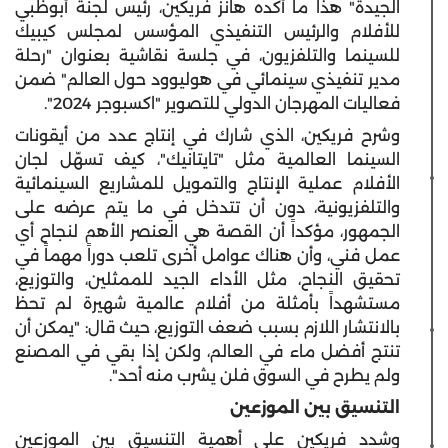
الجيدة" هذا ما أكده هانز فريكين، رئيس لجنة أبوظبي
للأفلام والرئيس التنفيذي المؤسس لمجلس كيبيك
للسينما والتلفزيون، في جلسة نقاشية بعنوان "رحلة
مدير تنفيذي سينمائي في هوليوود حول العالم" ضمن
فعاليات المهرجان الدولي للتصوير "اكسبوجر 2024".
وشرح فريكين، الذي شارك في إنتاج عدد من أيقونات
السينما العالمية مثل "تايتانيك"، كيف تسهّل لجان
الأفلام عملية الإنتاج والتمويل للمشاريع السينمائية
والتلفزيونية، دون أن تتدخل في ما يتم عرضه على
الجمهور، مؤكداً أن القصة هي العنصر الأهم لنجاح أي
عمل فني، وأن هناك عوامل أخرى تلعب دوراً مهماً في
تحقيق النجاح، مثل الأداء الجيد للممثلين، والتوزيع،
مستشهداً بأمثلة من أفلام عالمية شهيرة لم تحظ
بالانتشار اللازم بسبب ضعف التوزيع، حيث قال: "يمكن أن
تنتج أفضل ماء في العالم، ولكن إذا بقي في المصنع
ولم يطرح في السوق فلن يشرب منه أحد".
التنسيق بين الموزعين
وشدد فريكين على أهمية التنسيق بين الموزعين