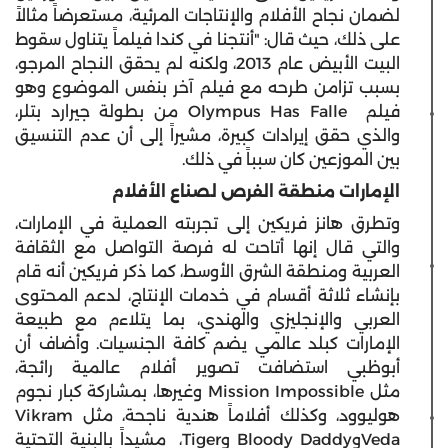
لضمان نجاح الأفلام والإنتاجات المرئية، مستعرضاً مثالاً
على ذلك، حيث قال: "أنتجنا في كندا فيلماً يتناول سقوط
البيت الأبيض عام 2013، ولكنه لم يحقق النجاح المرجو،
بسبب تزامن طرحه مع فيلم آخر بنفس الموضوع وهو
فيلم Olympus Has Falle من بطولة جيرارد بتلر،
والذي حقق إيرادات كبيرة، مشيراً إلى أن عدم التنسيق
بين الموزعين كان سبباً في ذلك.
الإمارات منطقة الفرص لصناع الأفلام
وتطرق هانز فريكين إلى تجربته العملية في الإمارات،
والتي قال إنها أتاحت له فرصة التواصل مع الثقافة
العربية ومنطقة الشرق الأوسط، كما ذكر فريكين أنه قام
بإنشاء ثلاثة أقسام في خدمات الإنتاج، لدعم المحتوى
العربي والإنجليزي والهندي، بما يتلاءم مع طبيعة
الإمارات كبلد عالمي يضم كافة الجنسيات. وأضاف أن
أبوظبي استضافت تصوير أفلام عالمية رائجة،
مثل Mission Impossible وغيرها، بمشاركة كبار نجوم
هوليوود، وكذلك أفلاماً هندية ناجحة، مثل Vikram
VedaوBloody Daddy وTiger، مشيداً بالبنية التحتية